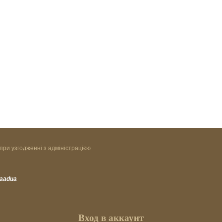
при узгодженні з адміністрацією
vaadua
Вход в аккаунт