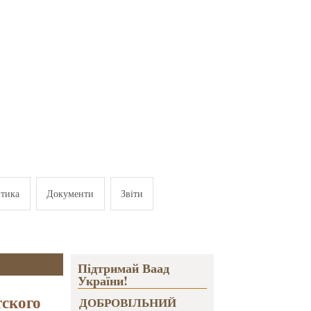
ітика
Документи
Звіти
Підтримай Ваад
України!
тского
ДОБРОВІЛЬНИЙ