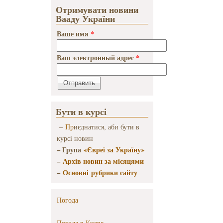
арестован за
Отримувати новини
то, что он
Вааду України
прямо
призывал
Ваше имя
*
убивать
неверных
Ваш электронный адрес
*
Бути в курсі
–
Пр
иєднатися, аби бути в
курсі новин
– Група
«Євреї за Україну»
–
Архів новин за місяцями
–
Основні рубрики сайту
Погода
Погода в
Киеве