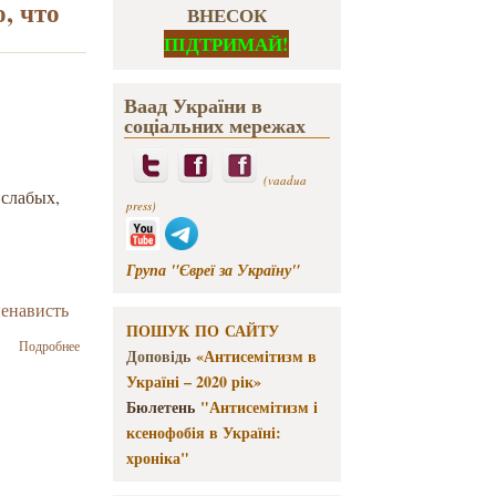
, что
ВНЕСОК
ПІДТРИМАЙ!
Ваад України в
соціальних мережах
(vaadua
 слабых,
press)
Група "Євреї за Україну"
енависть
ПОШУК ПО САЙТУ
о Ю.
Подробнее
Доповідь
«Антисемітизм в
Латынина:
Україні – 2020 рік»
назовите мне
хоть одного
Бюлетень
"Антисемітизм і
исламистского
ксенофобія в Україні:
проповедника
хроніка"
ненависти,
который