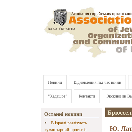
Перейти к основному содержанию
Новини
Відновлення під час війни
"Хадашот"
Контакти
Эксклюзив Ва
Брюссел
Останні новини
В Ізраїлі реалізують
Ю. Лат
гуманітарний проєкт із