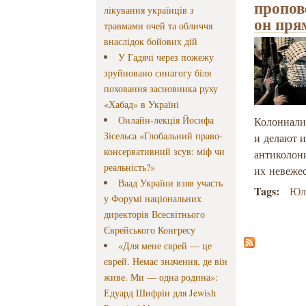
пропов
лікування українців з
он пря
травмами очей та обличчя
внаслідок бойових дій
У Гадячі через пожежу
зруйновано синагогу біля
поховання засновника руху
«Хабад» в Україні
Онлайн-лекція Йосифа
Колониализ
Зісельса «Глобальний право-
и делают 
консервативний зсув: міф чи
антиколони
реальність?»
их невеже
Ваад України взяв участь
Tags:
Юл
у Форумі національних
директорів Всесвітнього
Єврейського Конгресу
«Для мене єврей — це
єврей. Немає значення, де він
живе. Ми — одна родина»:
Едуард Шифрін для Jewish