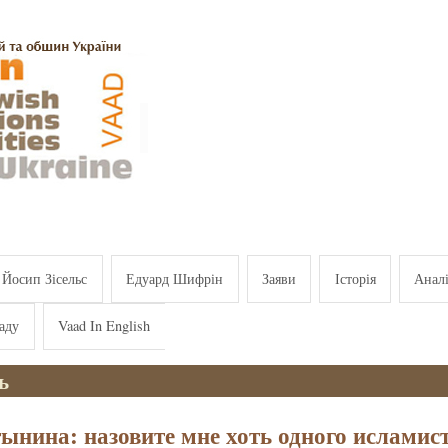
Йосип Зісельс
Едуард Шифрін
Заяви
Історія
Анал
аду
Vaad In English
ь
ынина: назовите мне хоть одного исламис