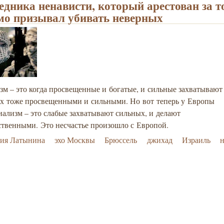
едника ненависти, который арестован за то
мо призывал убивать неверных
м – это когда просвещенные и богатые, и сильные захватывают
их тоже просвещенными и сильными. Но вот теперь у Европы
ализм – это слабые захватывают сильных, и делают
ственными. Это несчастье произошло с Европой.
ия Латынина
эхо Москвы
Брюссель
джихад
Израиль
н