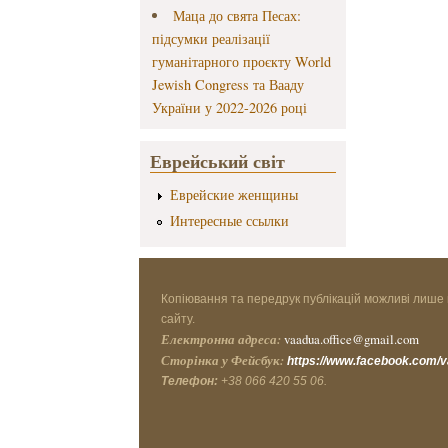
Маца до свята Песах:
підсумки реалізації
гуманітарного проєкту World
Jewish Congress та Вааду
України у 2022-2026 році
Еврейський світ
Еврейские женщины
Интересные ссылки
Копіювання та передрук публікацій можливі лише 
сайту.
Електронна адреса:
vaadua.office@gmail.com
Сторінка у Фейсбук:
https://www.facebook.com/
Телефон:
+38 066 420 55 06.