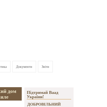
ітика
Документи
Звіти
кий дом
Підтримай Ваад
аиле
України!
ДОБРОВІЛЬНИЙ