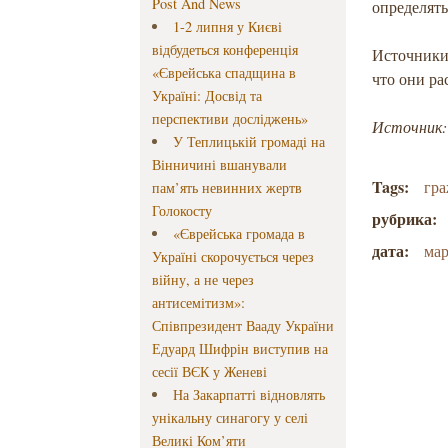
Post And News
определять
1-2 липня у Києві
відбудеться конференція
Источники
«Єврейська спадщина в
что они ра
Україні: Досвід та
перспективи досліджень»
Источник: 
У Теплицькій громаді на
Вінничині вшанували
Tags:
гра
пам’ять невинних жертв
Голокосту
рубрика:
«Єврейська громада в
дата:
мар
Україні скорочується через
війну, а не через
антисемітизм»:
Співпрезидент Вааду України
Едуард Шифрін виступив на
сесії ВЄК у Женеві
На Закарпатті відновлять
унікальну синагогу у селі
Великі Ком’яти