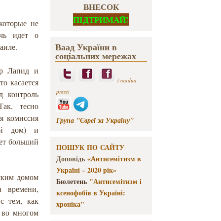
ВНЕСОК
ПІДТРИМАЙ!
которые не
чь идет о
Ваад України в
раиле.
соціальних мережах
ир Лапид и
(vaadua
то касается
press)
д контроль
Так, тесно
я комиссия
Група "Євреї за Україну"
кий дом) и
ает больший
ПОШУК ПО САЙТУ
Доповідь
«Антисемітизм в
Україні – 2020 рік»
ским домом
Бюлетень
"Антисемітизм і
 времени,
ксенофобія в Україні:
с тем, как
хроніка"
 во многом