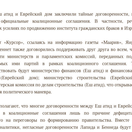
 атид и Еврейский дом заключили тайные договоренности, 
официальные коалиционные соглашения. В частности, ре
х усилиях по продвижению института гражданских браков в Из
т «Курсор», ссылаясь на информацию газеты «Маарив», Я
еннет также договорились поддерживать друг друга во всем, ч
сти министерств и парламентских комиссий, переданных по
яемых ими партий в рамках коалиционного соглашения. 
ствовать будут министерство финансов (Еш атид) и финансова
 (Еврейский дом); министерство строительства (Еврейс
рская комиссия по делам строительства (Еш атид), что открыв
я политического маневра.
полагают, что многие договоренности между Еш атид и Еврей
 в коалиционные соглашения лишь по причине дефицита
го на переговоры по формированию правительства. Вместе 
аналитики, негласные договоренности Лапида и Беннеда будут