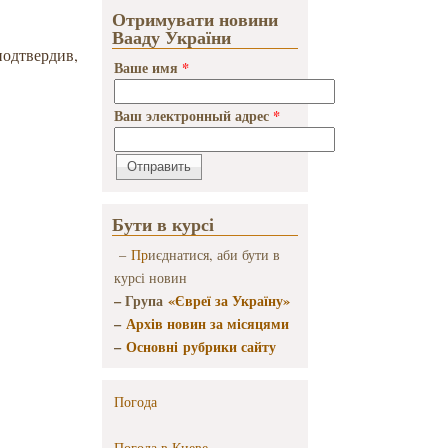
Отримувати новини
Вааду України
подтвердив,
Ваше имя
*
Ваш электронный адрес
*
Бути в курсі
–
Пр
иєднатися, аби бути в
курсі новин
– Група
«Євреї за Україну»
–
Архів новин за місяцями
–
Основні рубрики сайту
Погода
Погода в
Киеве