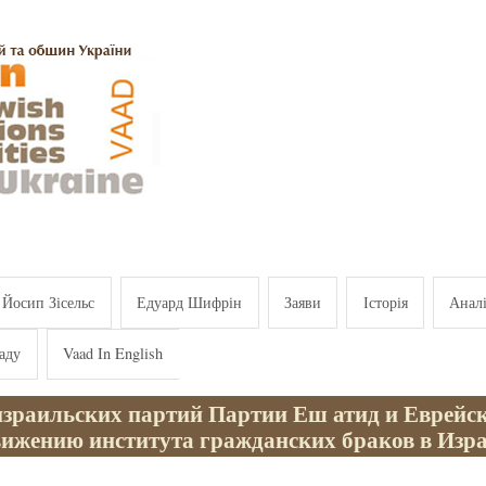
Йосип Зісельс
Едуард Шифрін
Заяви
Історія
Анал
аду
Vaad In English
израильских партий Партии Еш атид и Еврейс
вижению института гражданских браков в Изр