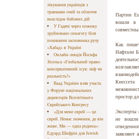
лікування українців з
травмами очей та обличчя
Партии Еш
внаслідок бойових дій
вошли в 
У Гадячі через пожежу
совместны
зруйновано синагогу біля
поховання засновника руху
Как пише
«Хабад» в Україні
Нафтали Б
Онлайн-лекція Йосифа
деятельно
Зісельса «Глобальний право-
возглавл
консервативний зсув: міф чи
взаимодей
реальність?»
Кнессета
Ваад України взяв участь
межминисте
у Форумі національних
простор дл
директорів Всесвітнього
Єврейського Конгресу
Эксперты 
«Для мене єврей — це
не вошли
єврей. Немає значення, де він
живе. Ми — одна родина»:
отведенно
Едуард Шифрін для Jewish
заявляют 