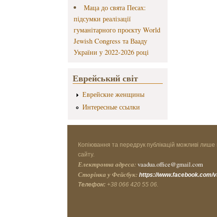
Маца до свята Песах:
підсумки реалізації
гуманітарного проєкту World
Jewish Congress та Вааду
України у 2022-2026 році
Еврейський світ
Еврейские женщины
Интересные ссылки
Копіювання та передрук публікацій можливі лише 
сайту.
Електронна адреса:
vaadua.office@gmail.com
Сторінка у Фейсбук:
https://www.facebook.com/
Телефон:
+38 066 420 55 06.