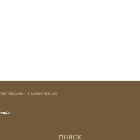
при узгодженні з адміністрацією
vaadua
ПОИСК