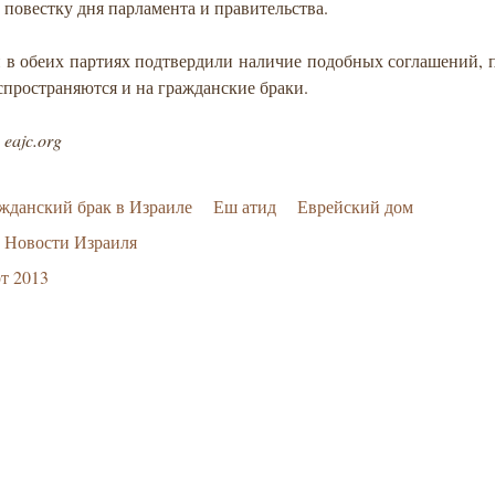
 повестку дня парламента и правительства.
 в обеих партиях подтвердили наличие подобных соглашений, 
спространяются и на гражданские браки.
eajc.org
жданский брак в Израиле
Еш атид
Еврейский дом
Новости Израиля
т 2013