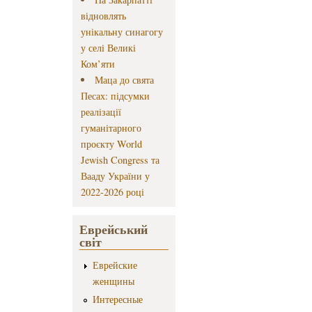
відновлять
унікальну синагогу
у селі Великі
Ком’яти
Маца до свята
Песах: підсумки
реалізації
гуманітарного
проєкту World
Jewish Congress та
Вааду України у
2022-2026 році
Еврейський
світ
Еврейские
женщины
Интересные