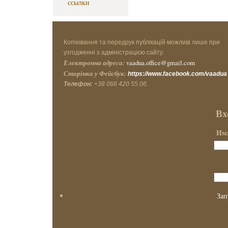
ссылки
Копіювання та передрук публікацій можливі лише при
узгодженні з адміністрацією сайту.
Електронна адреса:
vaadua.office@gmail.com
Сторінка у Фейсбук:
https://www.facebook.com/vaadua
Телефон:
+38 066 420 55 06.
Вх
Имя
Зап