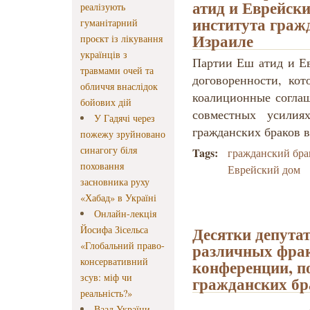
атид и Еврейск
реалізують
института граж
гуманітарний
Израиле
проєкт із лікування
українців з
Партии Еш атид и Е
травмами очей та
договоренности, ко
обличчя внаслідок
коалиционные соглаш
бойових дій
совместных усилия
У Гадячі через
гражданских браков 
пожежу зруйновано
синагогу біля
Tags:
гражданский бра
поховання
Еврейский дом
засновника руху
«Хабад» в Україні
Онлайн-лекція
Десятки депутат
Йосифа Зісельса
«Глобальний право-
различных фрак
консервативний
конференции, п
зсув: міф чи
гражданских бр
реальність?»
Ваад України