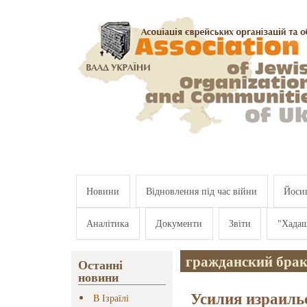
Перейти к основному содержанию
Новини
Відновлення під час війни
Йосип
Аналітика
Документи
Звіти
"Хада
гражданский брак
Останні
новини
Усилия израиль
В Ізраїлі