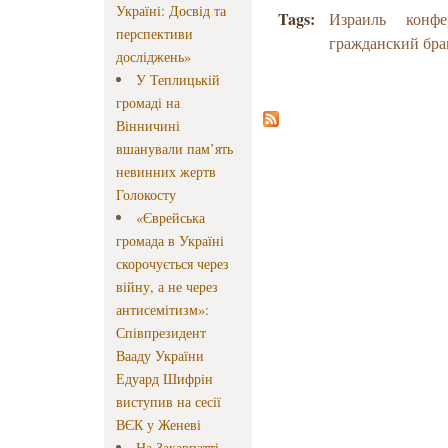
Україні: Досвід та
Tags:
Израиль
конфе
перспективи
гражданский бра
досліджень»
У Теплицькій
громаді на
Вінничині
вшанували пам’ять
невинних жертв
Голокосту
«Єврейська
громада в Україні
скорочується через
війну, а не через
антисемітизм»:
Співпрезидент
Вааду України
Едуард Шифрін
виступив на сесії
ВЄК у Женеві
На Закарпатті