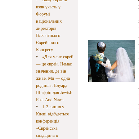
взяв участь у
Форумі
національних
директорів
Всесвітнього
Єврейського
Конгресу
«Для мене єврей
— це єврей. Немає
значення, де він
живе. Ми — одна
родина»: Едуард
Шифрін для Jewish
Post And News
1-2 липня у
Києві відбудеться
конференція
«Єврейська
спадщина в