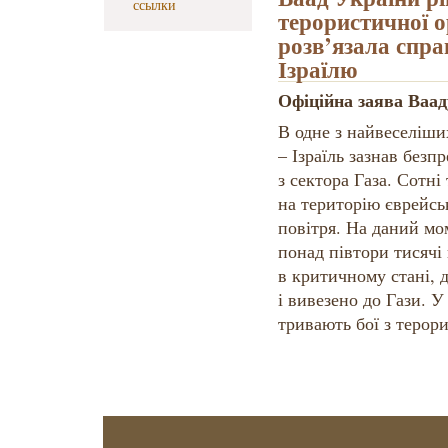
ссылки
терористичної 
розв’язала спр
Ізраїлю
Офіційна заява Ваад
В одне з найвеселіши
– Ізраїль зазнав безп
з сектора Газа. Сотн
на територію єврейськ
повітря. На даний мом
понад півтори тисячі
в критичному стані, 
і вивезено до Гази. 
тривають бої з терор