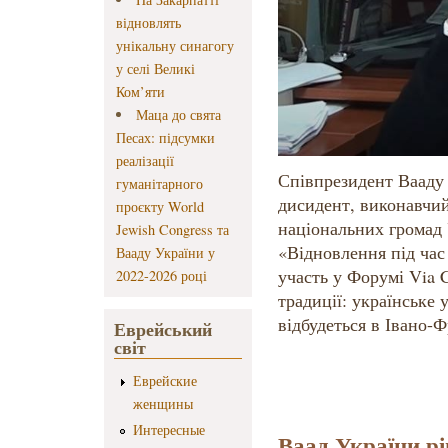
відновлять
унікальну синагогу
у селі Великі
Ком’яти
Маца до свята
Песах: підсумки
реалізації
Співпрезидент Вааду 
гуманітарного
дисидент, виконавчий
проєкту World
національних громад 
Jewish Congress та
«Відновлення під час
Вааду України у
участь у Форумі Via 
2022-2026 році
традиції: українське 
відбудеться в Івано-Ф
Еврейський
світ
Еврейские
женщины
Интересные
Ваад України рі