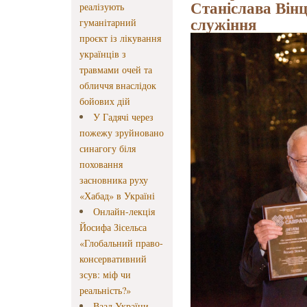
Станіслава Вінц
реалізують
служіння
гуманітарний
проєкт із лікування
українців з
травмами очей та
обличчя внаслідок
бойових дій
У Гадячі через
пожежу зруйновано
синагогу біля
поховання
засновника руху
«Хабад» в Україні
Онлайн-лекція
Йосифа Зісельса
«Глобальний право-
консервативний
зсув: міф чи
реальність?»
Ваад України