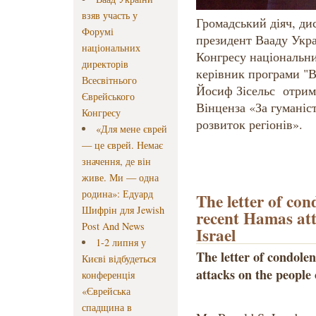
взяв участь у
Громадський діяч, ди
Форумі
президент Вааду Укра
національних
Конгресу національни
директорів
керівник програми "В
Всесвітнього
Йосиф Зісельс отрима
Єврейського
Вінценза «За гуманіс
Конгресу
розвиток регіонів».
«Для мене єврей
— це єврей. Немає
значення, де він
живе. Ми — одна
родина»: Едуард
The letter of con
Шифрін для Jewish
recent Hamas att
Post And News
Israel
1-2 липня у
The letter of condole
Києві відбудеться
attacks on the people 
конференція
«Єврейська
спадщина в