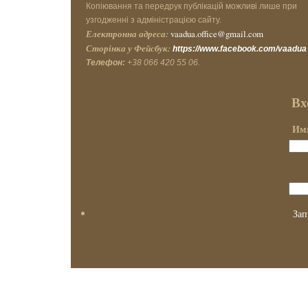
Копіювання та передрук публікацій можливі лише при
узгодженні з адміністрацією сайту.
Електронна адреса:
vaadua.office@gmail.com
Сторінка у Фейсбук:
https://www.facebook.com/vaadua
Телефон:
+38 066 420 55 06.
Вх
Имя
Зап