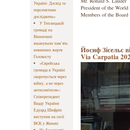
Mr. Ronald S. Lauder
Україні: Досвід та
President of the World
перспективи
Members of the Board 
досліджень»
У Теплицькій
громаді на
Вінничині
вшанували пам’ять
Йосиф Зісельс в
невинних жертв
Via Carpatia 20
Голокосту
«Єврейська
громада в Україні
скорочується через
війну, а не через
антисемітизм»:
Співпрезидент
Вааду України
Едуард Шифрін
виступив на сесії
ВЄК у Женеві
На Закарпатті