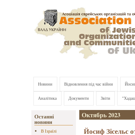
Перейти к основному содержанию
Новини
Відновлення під час війни
Йосип
Аналітика
Документи
Звіти
"Хада
Октябрь 2023
Останні
новини
Йосиф Зісельс о
В Ізраїлі