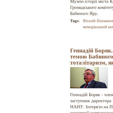
Музею історії міста 
Громадського комітет
Бабиного Яру.
Tags:
Віталій Нахмано
меморіальний ко
Геннадій Боряк.
темою Бабиного
тоталітаризм, я
Геннадій Боряк - чл
заступник директора 
НАНУ. Інтерв'ю на Пр
концепції комплексно