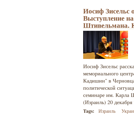
Иосиф Зисельс о
Выступление на
Штивельмана. 
Иосиф Зисельс расска
мемориального центр
Кадишин" в Черновца
политической ситуац
семинаре им. Карла 
(Израиль) 20 декабря 
Tags:
Израиль
Украи