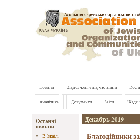
Перейти к основному содержанию
Новини
Відновлення під час війни
Йосип
Аналітика
Документи
Звіти
"Хада
Декабрь 2019
Останні
новини
Благодійники з
В Ізраїлі