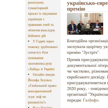
українсько-євре
реалізують
премію
гуманітарний
проєкт із лікування
українців з
травмами очей та
обличчя внаслідок
бойових дій
Благодійна організаці
У Гадячі через
заснувала щорічну ук
пожежу зруйновано
премію "Зустріч".
синагогу біля
поховання
Премія присуджуватим
засновника руху
документальної літера
«Хабад» в Україні
чи частково, різноман
Онлайн-лекція
єврейського досвіду.
Йосифа Зісельса
присуджуватиметься 
«Глобальний право-
2020 року, - повідомл
консервативний
організації ʺУкраїнськ
зсув: міф чи
передає
ГалІнфо
.
реальність?»
Ваад України