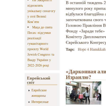
В останній тиждень 2
відновлять
минулого року припал
унікальну синагогу
відбулася благодійна 
у селі Великі
започаткована свого 
Ком’яти
Головою Правління Вс
Маца до свята
Фонду «Заради тебе» 
Песах: підсумки
Комітету Дипломатич
реалізації
Єврейського Конгрес
гуманітарного
Tags:
проєкту World
Hope 4 Hanukkah
Jewish Congress та
Вааду України у
2022-2026 році
«Дарконная али
Израилю?
Еврейський
світ
Еврейские
женщины
Интересные