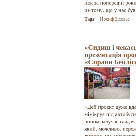
ніж за попередні роки
це тому, що у нас б
Tags:
Йосиф Зісельс
«Сидиш і чекаєш
презентація про
«Справи Бейліс
«Цей проєкт дуже вда
мімікрує під автобус
чином залучає глядач
який, можливо, пережи
людина, що знаходитьс