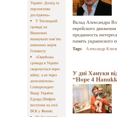
Україні: Досвід та
перспективи
досліджень»
У Теплицькій
Вклад Александра Вл
громаді на
еврейского движения 
Вінничині
преданность интерес
вшанували пам’ять
память украинского е
невинних жертв
Tags:
Александр Клюз
Голокосту
«Єврейська
громада в Україні
скорочується через
У дні Хануки ві
війну, а не через
“Hope 4 Hanuk
антисемітизм»:
Співпрезидент
Вааду України
Едуард Шифрін
виступив на сесії
ВЄК у Женеві
На Закарпатті