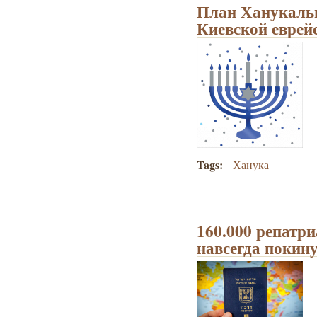
План Ханукальн
Киевской евре
Tags:
Ханука
160.000 репатр
навсегда покин