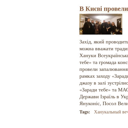
В Києві провел
Захід, який проводить
можна вважати традиц
Хануки Всеукраїнськ
тебе» та громада ко
провели запалювання 
рамках заходу «Заради
джазу в залі зустріли
«Заради тебе» та МА
Держави Ізраїль в Ук
Януконіс, Посол Вел
Tags:
Ханукальный ве