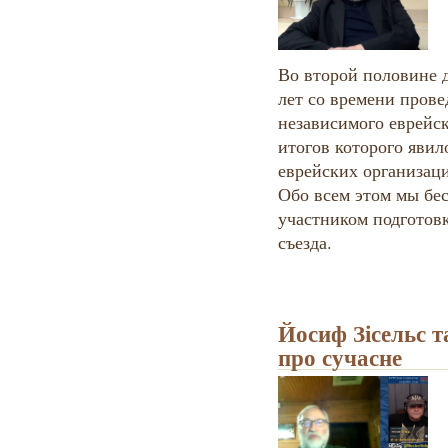
Во второй половине д
лет со времени прове
независимого еврейс
итогов которого яви
еврейских организац
Обо всем этом мы бе
участником подготов
съезда.
Йосиф Зісельс т
про сучасне