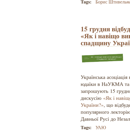
Tags:
Борис Штивельм
15 грудня відбу
«Як і навіщо ви
спадщину Укра
Українська асоціація 
юдаїки в НаУКМА та 
запрошують 15 грудня
дискусію
«Як і наві
України?»
, що відбуд
популярного лекторі
Давньої Русі до Неза
Tags:
УАЮ