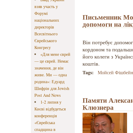
взяв участь у
Форумі
Письменник Мо
національних
допомоги на лі
директорів
Всесвітнього
Єврейського
Він потребує допомог
Конгресу
кордоном та подальшої
«Для мене єврей
його колеги з Україн
— це єврей. Немає
коштів.
значення, де він
Tags:
Мойсей Фішбейн
живе. Ми — одна
родина»: Едуард
Шифрін для Jewish
Post And News
Памяти Алекса
1-2 липня у
Клюзнера
Києві відбудеться
конференція
«Єврейська
спадщина в