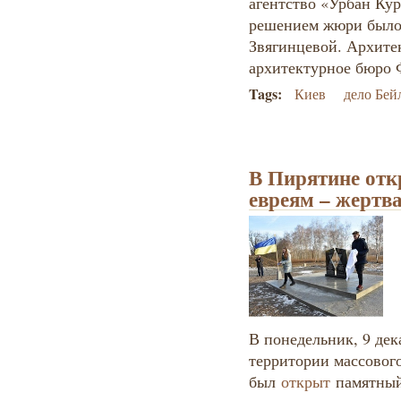
агентство «Урбан Ку
решением жюри было
Звягинцевой. Архите
архитектурное бюр
Tags:
Киев
дело Бей
В Пирятине от
евреям – жертв
В понедельник, 9 дек
территории массового
был
открыт
памятный