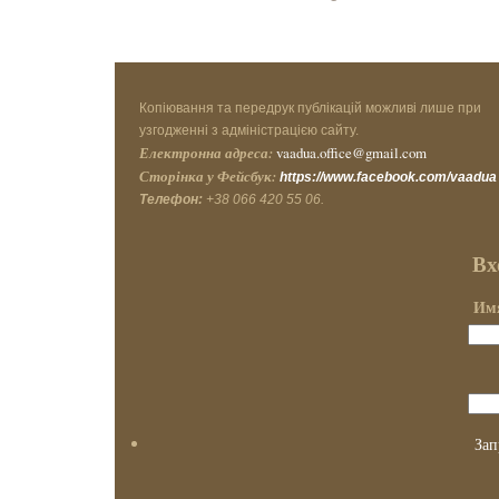
Копіювання та передрук публікацій можливі лише при
узгодженні з адміністрацією сайту.
Електронна адреса:
vaadua.office@gmail.com
Сторінка у Фейсбук:
https://www.facebook.com/vaadua
Телефон:
+38 066 420 55 06.
Вх
Имя
Зап