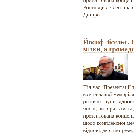
презентована концепц
Ростовцев, член прав
Дніпро.
Йосиф Зісельс. 
мізки, а громадс
Під час Презентації 
комплексної меморіал
робочої групи відпові
числі, чи вірять вони
презентована концепц
щодо комплексної мем
відповідав співпрези