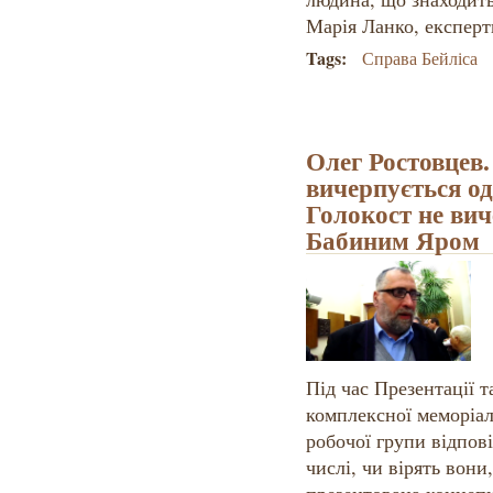
Марія Ланко, експерт
Tags:
Справа Бейліса
Олег Ростовцев.
вичерпується о
Голокост не ви
Бабиним Яром
Під час Презентації т
комплексної меморіал
робочої групи відпові
числі, чи вірять вони