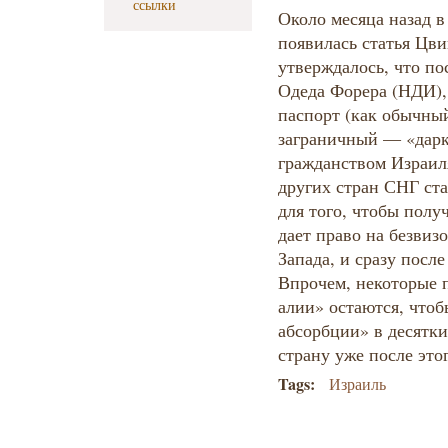
ссылки
Около месяца назад в
появилась статья Цви
утверждалось, что по
Одеда Форера (НДИ),
паспорт (как обычный
заграничный — «дарк
гражданством Израил
других стран СНГ ст
для того, чтобы пол
дает право на безвиз
Запада, и сразу посл
Впрочем, некоторые 
алии» остаются, чтоб
абсорбции» в десятк
страну уже после этог
Tags:
Израиль