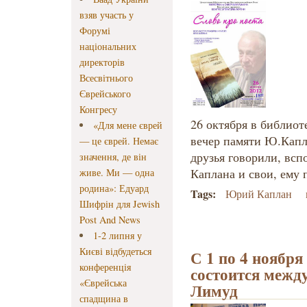
взяв участь у
Форумі
національних
директорів
Всесвітнього
Єврейського
Конгресу
26 октября в библиот
«Для мене єврей
вечер памяти Ю.Капла
— це єврей. Немає
друзья говорили, вс
значення, де він
Каплана и свои, ему
живе. Ми — одна
родина»: Едуард
Tags:
Юрий Каплан
Шифрін для Jewish
Post And News
1-2 липня у
Києві відбудеться
С 1 по 4 ноября
конференція
состоится межд
«Єврейська
Лимуд
спадщина в