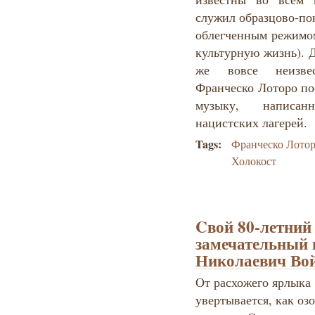
служил образцово-по
облегченным режимом
культурную жизнь). 
же вовсе неизве
Франческо Лоторо по
музыку, написан
нацистских лагерей.
Tags:
Франческо Лото
Холокост
Cвой 80-летний
замечательный 
Николаевич Во
От расхожего ярлыка
увертывается, как оз