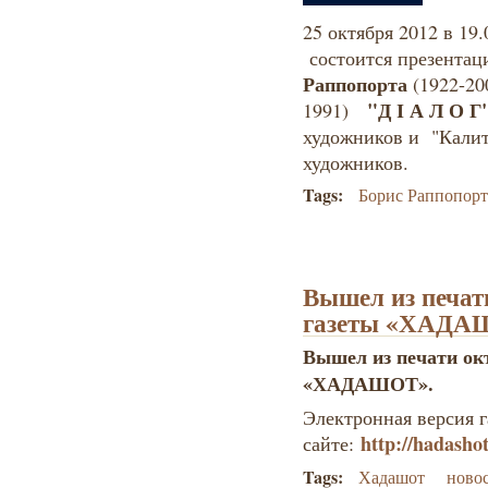
25 октября 2012 в 19.
состоится презента
Раппопорта
(1922-20
"Д І А Л О Г
1991)
художников и "
Кали
художников.
Tags:
Борис Раппопор
Вышел из печат
газеты «ХАДА
Вышел из печати ок
«ХАДАШОТ».
Электронная версия г
http://hadashot
сайте:
Tags:
Хадашот
ново