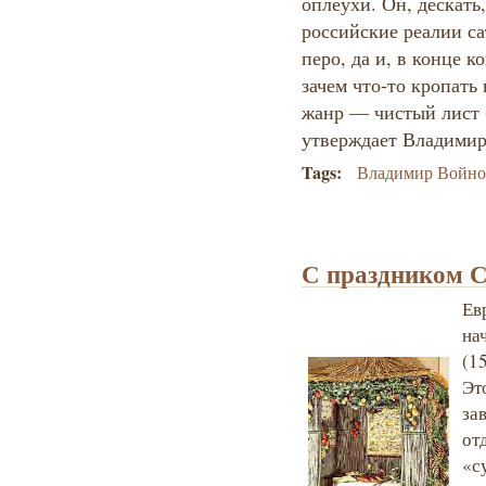
оплеухи. Он, дескать
российские реалии са
перо, да и, в конце к
зачем что-то кропат
жанр — чистый лист 
утверждает Владими
Tags:
Владимир Войно
С праздником С
Ев
на
(1
Эт
за
от
«