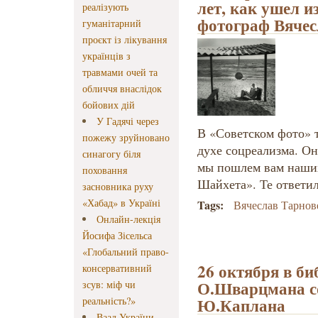
лет, как ушел 
реалізують
фотограф Вячес
гуманітарний
проєкт із лікування
українців з
травмами очей та
обличчя внаслідок
бойових дій
У Гадячі через
В «Советском фото» 
пожежу зруйновано
духе соцреализма. Он
синагогу біля
мы пошлем вам наших
поховання
Шайхета». Те ответил
засновника руху
«Хабад» в Україні
Tags:
Вячеслав Тарно
Онлайн-лекція
Йосифа Зісельса
«Глобальний право-
26 октября в би
консервативний
О.Шварцмана со
зсув: міф чи
Ю.Каплана
реальність?»
Ваад України