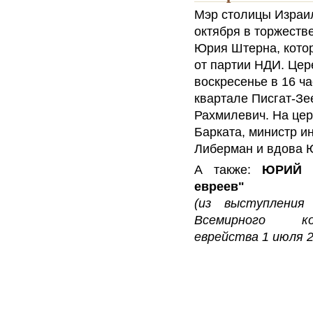
Мэр столицы Израил
октября в торжеств
Юрия Штерна, кото
от партии НДИ.
Цер
воскресенье в 16 ч
квартале Писгат-Зе
Рахмилевич. На це
Барката, министр и
Либерман и вдова 
А также:
ЮРИЙ Ш
евреев"
(из выступления
Всемирного ко
еврейства 1 июля 2