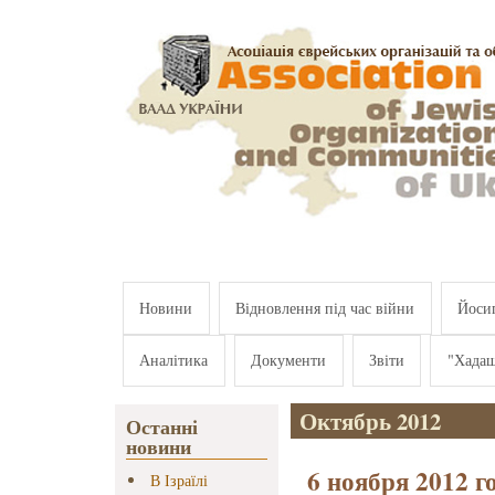
Перейти к основному содержанию
Новини
Відновлення під час війни
Йосип
Аналітика
Документи
Звіти
"Хада
Октябрь 2012
Останні
новини
6 ноября 2012 г
В Ізраїлі