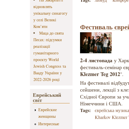
відновлять
унікальну синагогу
у селі Великі
Фестиваль євре
Ком’яти
Маца до свята
Песах: підсумки
реалізації
гуманітарного
2-4 листопада
проєкту World
у Харк
Jewish Congress та
фестиваль-семінар єв
Вааду України у
Klezmer Teg 2012
".
2022-2026 році
На фестивалі відбуду
сейшени, лекції з кле
Еврейський
Східної Європи за уча
світ
Німеччини і США.
Еврейские
Tags:
єврейська музик
женщины
Kharkov Klezmer 
Интересные