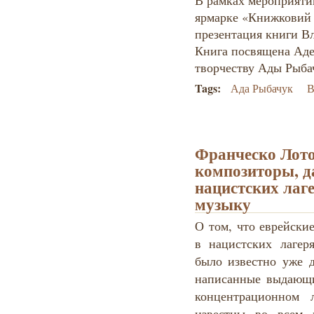
В рамках мероприяти
ярмарке «Книжковий 
презентация книги В
Книга посвящена Аде
творчеству Ады Рыба
Tags:
Ада Рыбачук
В
Франческо Лото
композиторы, д
нацистских лаг
музыку
О том, что еврейски
в нацистских лагер
было известно уже д
написанные выдающи
концентрационном 
известны во всем 