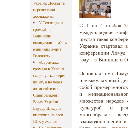
Україні: Досвід та
перспективи
досліджень»
У Теплицькій
С 1 по 4 ноября 20
громаді на
международная конф
Вінничині
шестая такая конфер
вшанували пам’ять
Украине стартовал в
невинних жертв
конференции Лимуд в
Голокосту
году – в Виннице и 
«Єврейська
громада в Україні
Основная тема Лимуд
скорочується через
и межкультурный диа
війну, а не через
собой пример многов
антисемітизм»:
и межнационально
Співпрезидент
множества народов 
Вааду України
культурой и рел
Едуард Шифрін
многообразие вс
виступив на сесії
взаимодополнению и
ВЄК у Женеві
Tags:
лимуд
конфере
На Закарпатті