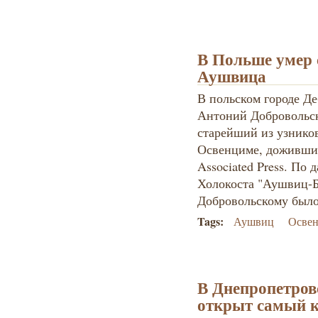
В Польше умер 
Аушвица
В польском городе Де
Антоний Добровольски
старейший из узников
Освенциме, доживших
Associated Press. По
Холокоста "Аушвиц-Б
Добровольскому было
Tags:
Аушвиц
Осве
В Днепропетров
открыт самый 