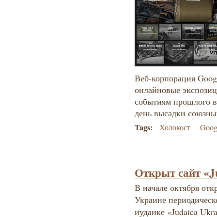
Веб-корпорация Goog
онлайновые экспозиц
событиям прошлого ве
день высадки союзны
Tags:
Холокост
Goog
Открыт сайт «Ju
В начале октября отк
Украине п
ериодическ
иудаике «Judaica Ukra