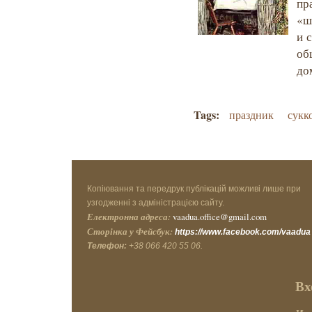
пр
«ш
и 
об
до
Tags:
праздник
сукк
Копіювання та передрук публікацій можливі лише при
узгодженні з адміністрацією сайту.
Електронна адреса:
vaadua.office@gmail.com
Сторінка у Фейсбук:
https://www.facebook.com/vaadua
Телефон:
+38 066 420 55 06.
Вх