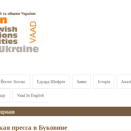
Йосип Зісельс
Едуард Шифрін
Заяви
Історія
Анал
аду
Vaad In English
йцман
кая пресса в Буковине