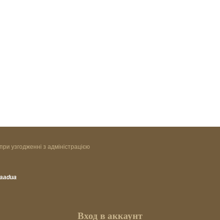
при узгодженні з адміністрацією
vaadua
Вход в аккаунт