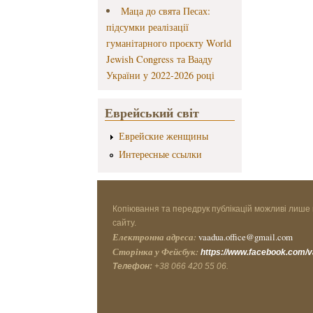
Маца до свята Песах:
підсумки реалізації
гуманітарного проєкту World
Jewish Congress та Вааду
України у 2022-2026 році
Еврейський світ
Еврейские женщины
Интересные ссылки
Копіювання та передрук публікацій можливі лише 
сайту.
Електронна адреса:
vaadua.office@gmail.com
Сторінка у Фейсбук:
https://www.facebook.com/
Телефон:
+38 066 420 55 06.