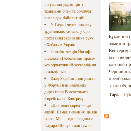
лікування українців з
травмами очей та обличчя
внаслідок бойових дій
У Гадячі через пожежу
зруйновано синагогу біля
Буковина 
поховання засновника руху
администр
«Хабад» в Україні
Венгерской
Онлайн-лекція Йосифа
была включ
Зісельса «Глобальний право-
которой п
консервативний зсув: міф чи
Черновицк
реальність?»
преоблада
Ваад України взяв участь
у Форумі національних
заключённо
директорів Всесвітнього
Tags:
Бу
Єврейського Конгресу
«Для мене єврей — це
єврей. Немає значення, де він
живе. Ми — одна родина»:
Едуард Шифрін для Jewish