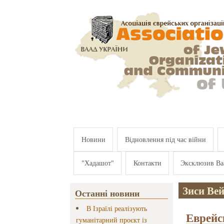
Перейти к основному содержанию
Новини
Відновлення під час війни
"Хадашот"
Контакти
Эксклюзив Ва
Зиси Ве
Останні новини
В Ізраїлі реалізують
Еврейс
гуманітарний проєкт із