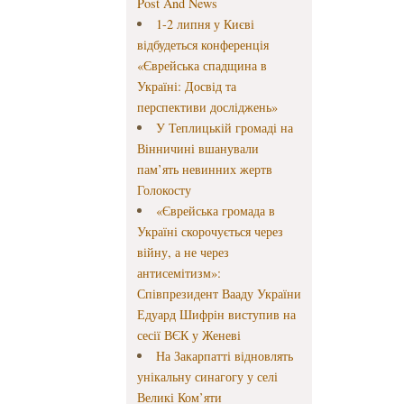
Post And News
1-2 липня у Києві
відбудеться конференція
«Єврейська спадщина в
Україні: Досвід та
перспективи досліджень»
У Теплицькій громаді на
Вінничині вшанували
пам’ять невинних жертв
Голокосту
«Єврейська громада в
Україні скорочується через
війну, а не через
антисемітизм»:
Співпрезидент Вааду України
Едуард Шифрін виступив на
сесії ВЄК у Женеві
На Закарпатті відновлять
унікальну синагогу у селі
Великі Ком’яти