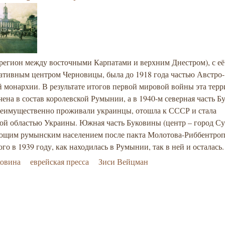
(регион между восточными Карпатами и верхним Днестром), с её
ативным центром Черновицы, была до 1918 года частью Австро-
 монархии. В результате итогов первой мировой войны эта тер
ена в состав королевской Румынии, а в 1940-м северная часть Б
реимущественно проживали украинцы, отошла к СССР и стала
ой областью Украины. Южная часть Буковины (центр – город Су
ющим румынским населением после пакта Молотова-Риббентроп
го в 1939 году, как находилась в Румынии, так в ней и осталась
ковина
еврейская пресса
Зиси Вейцман