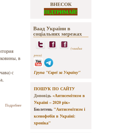
ВНЕСОК
ПІДТРИМАЙ!
Ваад України в
соціальних мережах
(vaadua
ритория
press)
уковины, в
чава) с
Група "Євреї за Україну"
а,
.
ПОШУК ПО САЙТУ
Доповідь
«Антисемітизм в
Україні – 2020 рік»
о
Подробнее
Бюлетень
"Антисемітизм і
Еврейская
пресса в
ксенофобія в Україні:
Буковине
хроніка"