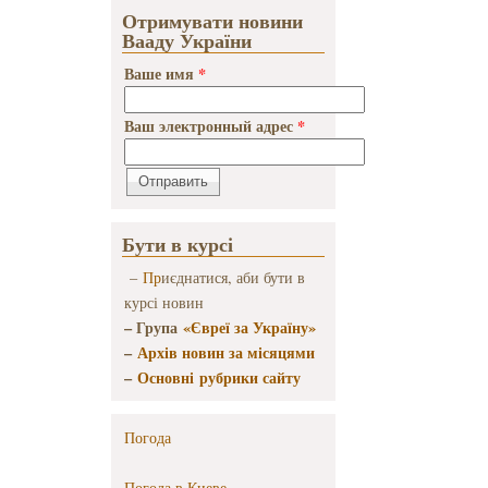
Отримувати новини
Вааду України
Ваше имя
*
Ваш электронный адрес
*
Бути в курсі
–
Пр
иєднатися, аби бути в
курсі новин
– Група
«Євреї за Україну»
–
Архів новин за місяцями
–
Основні рубрики сайту
Погода
Погода в
Киеве