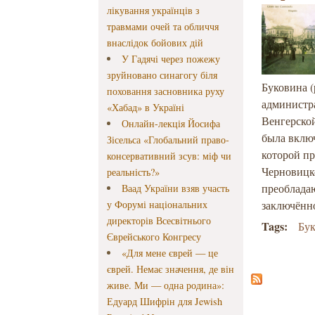
лікування українців з
травмами очей та обличчя
внаслідок бойових дій
У Гадячі через пожежу
зруйновано синагогу біля
Буковина 
поховання засновника руху
администр
«Хабад» в Україні
Венгерской
Онлайн-лекція Йосифа
была включ
Зісельса «Глобальний право-
которой п
консервативний зсув: міф чи
Черновицк
реальність?»
преоблада
Ваад України взяв участь
у Форумі національних
заключённо
директорів Всесвітнього
Tags:
Бу
Єврейського Конгресу
«Для мене єврей — це
єврей. Немає значення, де він
живе. Ми — одна родина»:
Едуард Шифрін для Jewish