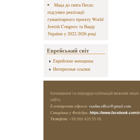
Маца до свята Песах:
підсумки реалізації
гуманітарного проєкту World
Jewish Congress та Вааду
України у 2022-2026 році
Еврейський світ
Еврейские женщины
Интересные ссылки
Копіювання та передрук публікацій можливі лише 
сайту.
Електронна адреса:
vaadua.office@gmail.com
Сторінка у Фейсбук:
https://www.facebook.com/
Телефон:
+38 066 420 55 06.