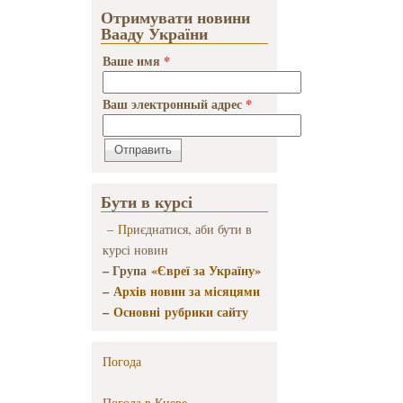
Отримувати новини
Вааду України
Ваше имя
*
Ваш электронный адрес
*
Бути в курсі
–
Пр
иєднатися, аби бути в
курсі новин
– Група
«Євреї за Україну»
–
Архів новин за місяцями
–
Основні рубрики сайту
Погода
Погода в
Киеве