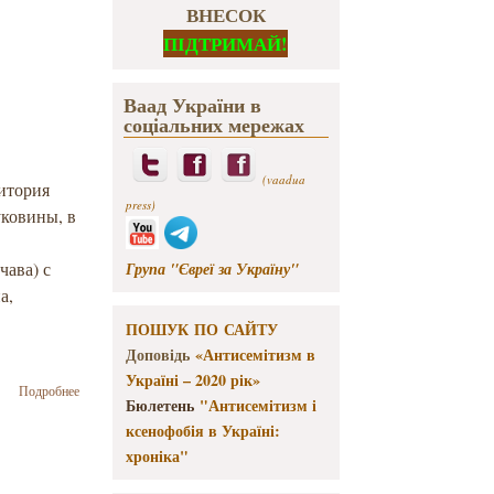
ВНЕСОК
ПІДТРИМАЙ!
Ваад України в
соціальних мережах
(vaadua
ритория
press)
уковины, в
чава) с
Група "Євреї за Україну"
а,
.
ПОШУК ПО САЙТУ
Доповідь
«Антисемітизм в
Україні – 2020 рік»
о
Подробнее
Бюлетень
"Антисемітизм і
Еврейская
пресса в
ксенофобія в Україні:
Буковине
хроніка"