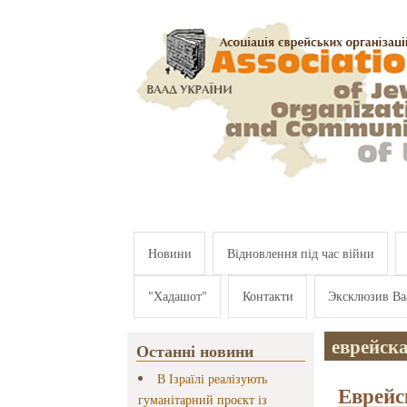
Перейти к основному содержанию
Новини
Відновлення під час війни
"Хадашот"
Контакти
Эксклюзив Ва
еврейска
Останні новини
В Ізраїлі реалізують
Еврейс
гуманітарний проєкт із