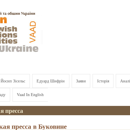
Йосип Зісельс
Едуард Шифрін
Заяви
Історія
Анал
аду
Vaad In English
я пресса
кая пресса в Буковине