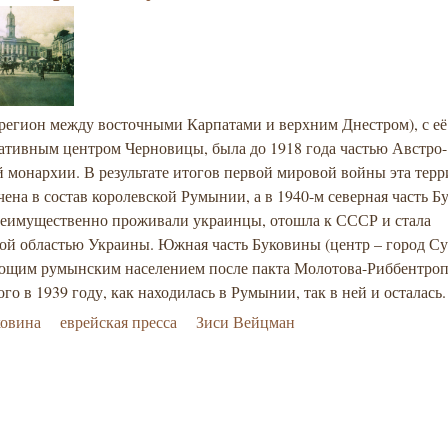
(регион между восточными Карпатами и верхним Днестром), с её
ативным центром Черновицы, была до 1918 года частью Австро-
 монархии. В результате итогов первой мировой войны эта тер
ена в состав королевской Румынии, а в 1940-м северная часть Б
реимущественно проживали украинцы, отошла к СССР и стала
ой областью Украины. Южная часть Буковины (центр – город Су
ющим румынским населением после пакта Молотова-Риббентроп
го в 1939 году, как находилась в Румынии, так в ней и осталась
ковина
еврейская пресса
Зиси Вейцман