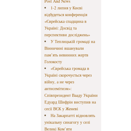
Post And News
1-2 липня у Києві
відбудеться конференція
«Єврейська спадщина в
Україні: Досвід та
перспективи досліджень»
У Теплицькій громаді на
Вінничині вшанували
пам’ять невинних жертв
Голокосту
«Єврейська громада в
Україні скорочується через
війну, а не через
антисемітизм»:
Співпрезидент Вааду України
Едуард Шифрін виступив на
сесії ВЄК у Женеві
На Закарпатті відновлять
унікальну синагогу у селі
Великі Ком’яти