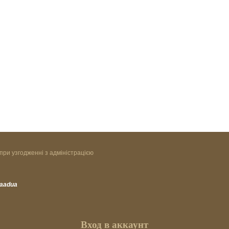
при узгодженні з адміністрацією
vaadua
Вход в аккаунт