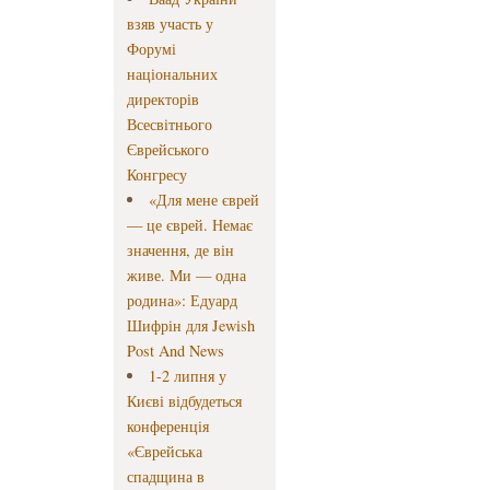
взяв участь у
Форумі
національних
директорів
Всесвітнього
Єврейського
Конгресу
«Для мене єврей
— це єврей. Немає
значення, де він
живе. Ми — одна
родина»: Едуард
Шифрін для Jewish
Post And News
1-2 липня у
Києві відбудеться
конференція
«Єврейська
спадщина в