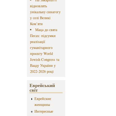
відновлять
унікальну синагогу
у селі Великі
Ком’яти
Маца до свята
Песах: підсумки
реалізації
гуманітарного
проєкту World
Jewish Congress та
Вааду України у
2022-2026 році
Еврейський
світ
Еврейские
женщины
Интересные