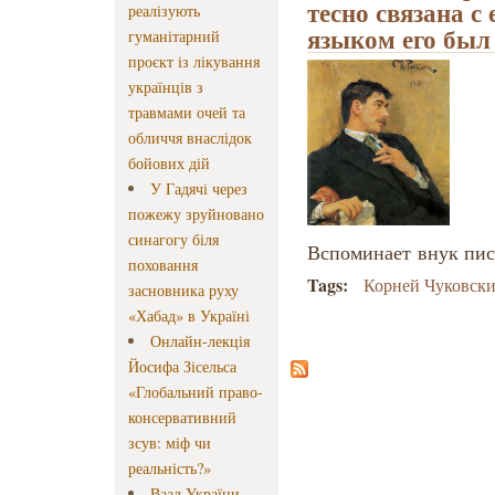
тесно связана с
реалізують
языком его был
гуманітарний
проєкт із лікування
українців з
травмами очей та
обличчя внаслідок
бойових дій
У Гадячі через
пожежу зруйновано
синагогу біля
Вспоминает внук пис
поховання
Tags:
Корней Чуковск
засновника руху
«Хабад» в Україні
Онлайн-лекція
Йосифа Зісельса
«Глобальний право-
консервативний
зсув: міф чи
реальність?»
Ваад України