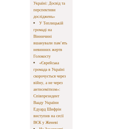
Україні: Досвід та
перспективи
досліджень»
У Теплицькій
громаді на
Вінничині
вшанували пам’ять
невинних жертв
Голокосту
«Єврейська
громада в Україні
скорочується через
війну, а не через
антисемітизм»:
Співпрезидент
Вааду України
Едуард Шифрін
виступив на сесії
ВЄК у Женеві
На Закарпатті