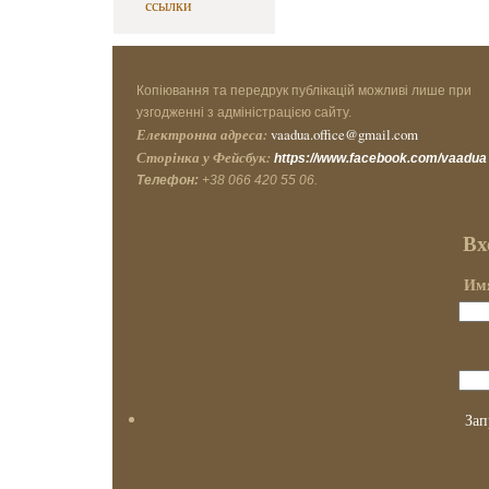
ссылки
Копіювання та передрук публікацій можливі лише при
узгодженні з адміністрацією сайту.
Електронна адреса:
vaadua.office@gmail.com
Сторінка у Фейсбук:
https://www.facebook.com/vaadua
Телефон:
+38 066 420 55 06.
Вх
Имя
Зап