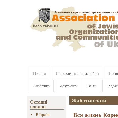
Перейти к основному содержанию
Новини
Відновлення під час війни
Йосип
Аналітика
Документи
Звіти
"Хада
Жаботинский
Останні
новини
Вся жизнь Корн
В Ізраїлі