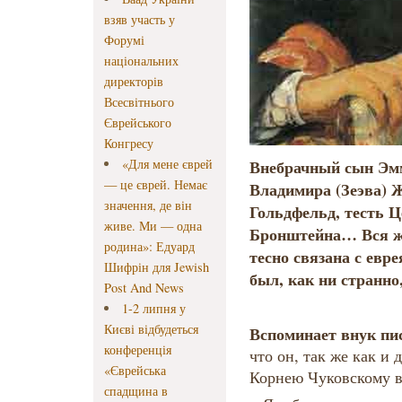
взяв участь у
Форумі
національних
директорів
Всесвітнього
Єврейського
Конгресу
«Для мене єврей
Внебрачный сын Эмм
— це єврей. Немає
Владимира (Зеэва) 
значення, де він
Гольдфельд, тесть 
живе. Ми — одна
Бронштейна… Вся ж
родина»: Едуард
тесно связана с евр
Шифрін для Jewish
был, как ни странно,
Post And News
1-2 липня у
Києві відбудеться
Вспоминает внук пи
конференція
что он, так же как и
«Єврейська
Корнею Чуковскому в
спадщина в