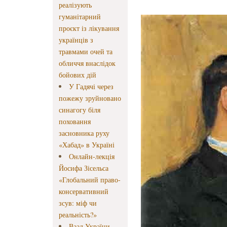
реалізують
гуманітарний
проєкт із лікування
українців з
травмами очей та
обличчя внаслідок
бойових дій
У Гадячі через
пожежу зруйновано
синагогу біля
поховання
засновника руху
«Хабад» в Україні
Онлайн-лекція
Йосифа Зісельса
«Глобальний право-
консервативний
зсув: міф чи
реальність?»
Ваад України