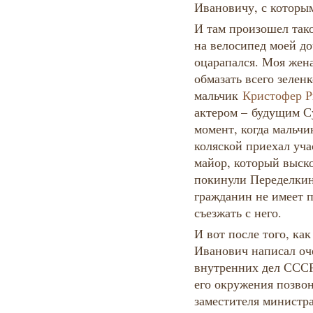
Ивановичу, с которы
И там произошел такой
на велосипед моей до
оцарапался. Моя жена
обмазать всего зеленк
мальчик
Кристофер Р
актером – будущим Су
момент, когда мальчи
коляской приехал уч
майор, который выско
покинули Переделкин
гражданин не имеет п
съезжать с него.
И вот после того, ка
Иванович написал оч
внутренних дел СССР.
его окружения позво
заместителя министра