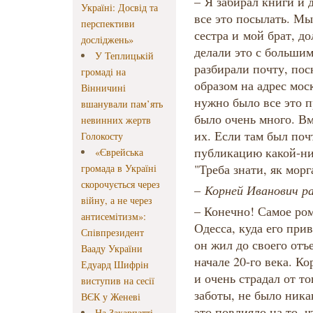
– Я забирал книги и 
Україні: Досвід та
все это посылать. Мы 
перспективи
сестра и мой брат, д
досліджень»
делали это с больши
У Теплицькій
разбирали почту, пос
громаді на
образом на адрес мос
Вінничині
нужно было все это п
вшанували пам’ять
было очень много. Вм
невинних жертв
их. Если там был поч
Голокосту
публикацию какой-ниб
«Єврейська
"Треба знати, як морг
громада в Україні
скорочується через
–​
Корней Иванович ра
війну, а не через
– Конечно! Самое ром
антисемітизм»:
Одесса, куда его при
Співпрезидент
он жил до своего отъе
Вааду України
начале 20-го века. К
Едуард Шифрін
и очень страдал от то
виступив на сесії
заботы, не было ника
ВЄК у Женеві
это повлияло на то, 
На Закарпатті