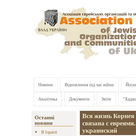
Перейти к основному содержанию
Новини
Відновлення під час війни
Йосип
Аналітика
Документи
Звіти
"Хада
Вся жизнь Корнея
Останні
связана с евреями
новини
украинский
В Ізраїлі