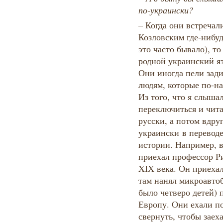
по-украински?
– Когда они встречал
Козловским где-нибуд
это часто бывало), то
родной украинский яз
Они иногда пели зад
людям, которые по-н
Из того, что я слышал
переключиться и чита
русски, а потом вдру
украински в переводе
истории. Например, в
приехал профессор Р
XIX века. Он приехал
там нанял микроавтоб
было четверо детей) 
Европу. Они ехали п
свернуть, чтобы заех