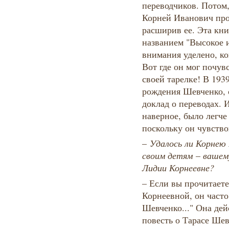
переводчиков. Потом,
Корней Иванович про
расширив ее. Эта кн
названием "Высокое и
внимания уделено, к
Вот где он мог почув
своей тарелке! В 1939
рождения Шевченко, о
доклад о переводах. 
наверное, было легче
поскольку он чувство
–​
Удалось ли Корнею
своим детям
– ​
вашем
Лидии Корнеевне?
– Если вы прочитаете
Корнеевной, он часто
Шевченко..." Она дей
повесть о Тарасе Шев