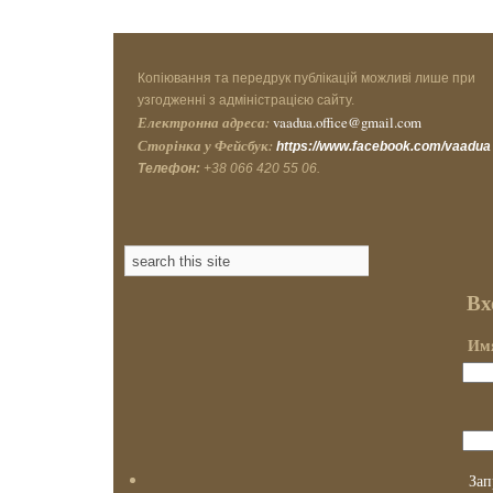
Копіювання та передрук публікацій можливі лише при
узгодженні з адміністрацією сайту.
Електронна адреса:
vaadua.office@gmail.com
Сторінка у Фейсбук:
https://www.facebook.com/vaadua
Телефон:
+38 066 420 55 06.
Вх
Имя
Зап