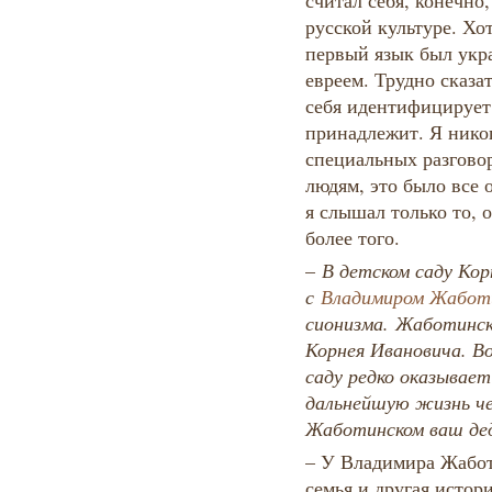
считал себя, конечно
русской культуре. Хо
первый язык был укра
евреем. Трудно сказат
себя идентифицирует,
принадлежит. Я никог
специальных разговор
людям, это было все 
я слышал только то, 
более того.
–​
В детском саду Кор
с
Владимиром Жабот
сионизма. Жаботински
Корнея Ивановича. В
саду редко оказывает
дальнейшую жизнь че
Жаботинском ваш де
– У Владимира Жабот
семья и другая истор