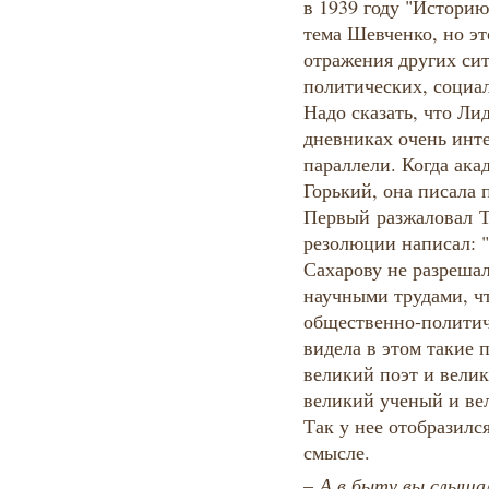
в 1939 году "Историю 
тема Шевченко, но эт
отражения других си
политических, социа
Надо сказать, что Ли
дневниках очень инт
параллели. Когда ака
Горький, она писала 
Первый разжаловал Т
резолюции написал: "
Сахарову не разрешал
научными трудами, чт
общественно-политич
видела в этом такие 
великий поэт и велик
великий ученый и ве
Так у нее отобразилс
смысле.
–​
А в быту вы слышал