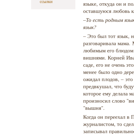
ссылки
языке, откуда он и п
оставшуюся любовь к
​–​
То есть родным язык
язык?
– Это был тот язык, н
разговаривала мама. 
любимым его блюдом 
вишнями. Корней Ива
саде, его не очень эт
менее было одно дере
ожидал плодов, – это
предвкушал, что буду
которое ему делала м
произносил слово "в
"вышня".
Когда он переехал в 
журналистом, то сдел
записывал правильно