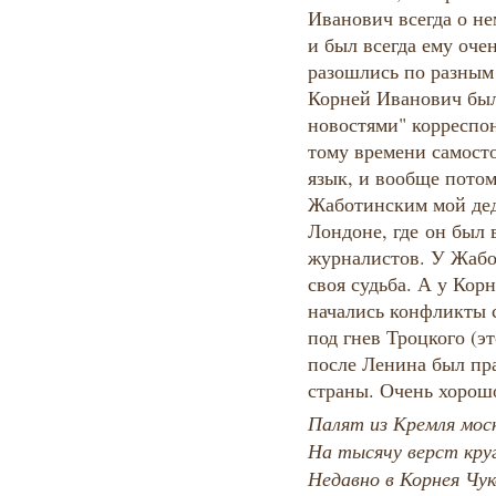
Иванович всегда о н
и был всегда ему оче
разошлись по разным 
Корней Иванович был
новостями" корреспон
тому времени самост
язык, и вообще потом
Жаботинским мой дед
Лондоне, где он был 
журналистов. У Жабо
своя судьба. А у Кор
начались конфликты с
под гнев Троцкого (эт
после Ленина был пр
страны. Очень хорош
Палят из Кремля мос
На тысячу верст кру
Недавно в Корнея Чук