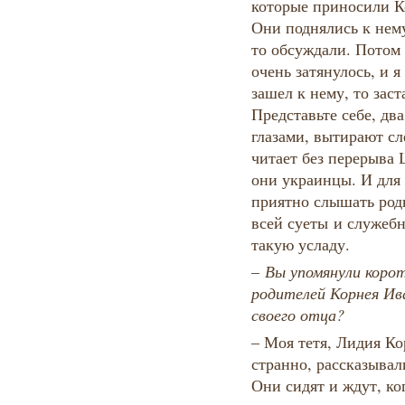
которые приносили К
Они поднялись к нему
то обсуждали. Потом 
очень затянулось, и я
зашел к нему, то зас
Представьте себе, дв
глазами, вытирают с
читает без перерыва 
они украинцы. И для
приятно слышать род
всей суеты и служебн
такую усладу.
​–​
Вы упомянули корот
родителей Корнея Ива
своего отца?
– Моя тетя, Лидия Ко
странно, рассказывал
Они сидят и ждут, ко