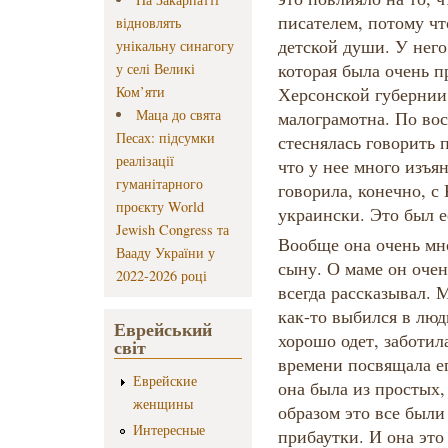
писателем, потому чт
відновлять
детской души. У него
унікальну синагогу
которая была очень 
у селі Великі
Ком’яти
Херсонской губернии
Маца до свята
малограмотна. По во
Песах: підсумки
стеснялась говорить 
реалізації
что у нее много изъя
гуманітарного
говорила, конечно, с
проєкту World
украински. Это был е
Jewish Congress та
Вообще она очень мн
Вааду України у
сыну. О маме он очен
2022-2026 році
всегда рассказывал. 
как-то выбился в люд
Еврейський
хорошо одет, заботил
світ
времени посвящала ег
Еврейские
она была из простых,
женщины
образом это все были
Интересные
прибаутки. И она это