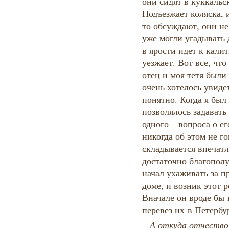
они сидят в куккальск
Подъезжает коляска, 
то обсуждают, они не
уже могли угадывать 
в ярости идет к калит
уезжает. Вот все, чт
отец и моя тетя был
очень хотелось увиде
понятно. Когда я был
позволялось задават
одного – вопроса о е
никогда об этом не го
складывается впечатл
достаточно благополу
начал ухаживать за пр
доме, и возник этот 
Вначале он вроде бы 
перевез их в Петербур
–​
А откуда отчество