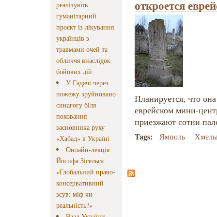
откроется евре
реалізують
гуманітарний
проєкт із лікування
українців з
травмами очей та
обличчя внаслідок
бойових дій
У Гадячі через
пожежу зруйновано
Планируется, что он
синагогу біля
еврейском мини-цент
поховання
приезжают сотни пал
засновника руху
Tags:
Ямполь
Хмель
«Хабад» в Україні
Онлайн-лекція
Йосифа Зісельса
«Глобальний право-
консервативний
зсув: міф чи
реальність?»
Ваад України