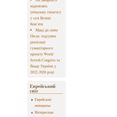
відновлять
унікальну синагогу
у селі Великі
Ком’яти
Маца до свята
Песах: підсумки
реалізації
гуманітарного
проєкту World
Jewish Congress та
Вааду України у
2022-2026 році
Еврейський
світ
Еврейские
женщины
Интересные