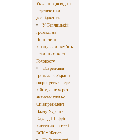
Україні: Досвід та
перспективи
досліджень»
У Теплицькій
громаді на
Вінничині
вшанували пам’ять
невинних жертв
Голокосту
«Єврейська
громада в Україні
скорочується через
війну, а не через
антисемітизм»:
Співпрезидент
Вааду України
Едуард Шифрін
виступив на сесії
ВЄК у Женеві
На Закарпатті