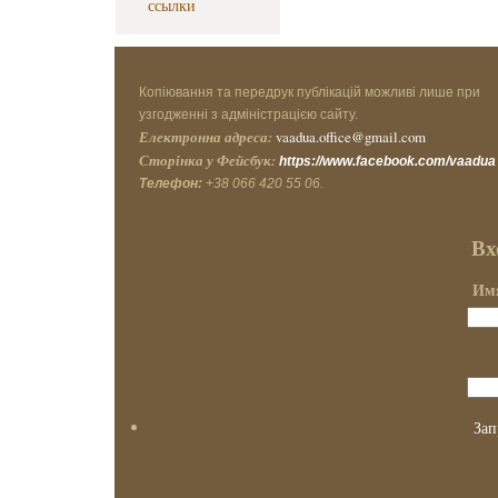
ссылки
Копіювання та передрук публікацій можливі лише при
узгодженні з адміністрацією сайту.
Електронна адреса:
vaadua.office@gmail.com
Сторінка у Фейсбук:
https://www.facebook.com/vaadua
Телефон:
+38 066 420 55 06.
Вх
Имя
Зап