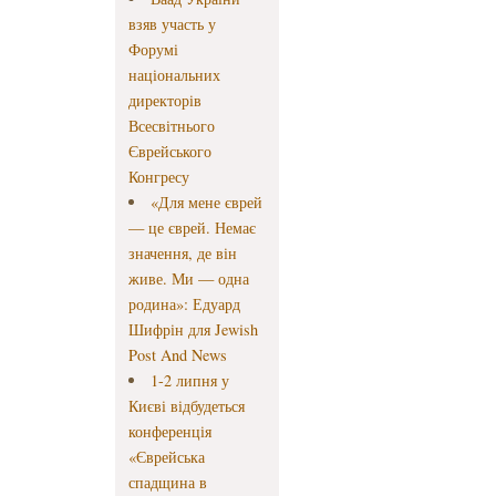
взяв участь у
Форумі
національних
директорів
Всесвітнього
Єврейського
Конгресу
«Для мене єврей
— це єврей. Немає
значення, де він
живе. Ми — одна
родина»: Едуард
Шифрін для Jewish
Post And News
1-2 липня у
Києві відбудеться
конференція
«Єврейська
спадщина в