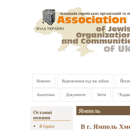
Перейти к основному содержанию
Новини
Відновлення під час війни
Йосип
Аналітика
Документи
Звіти
"Хада
Ямполь
Останні
новини
В г. Ямполь Хм
В Ізраїлі