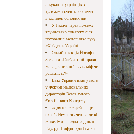
лікування українців з
травмами очей та обличчя
внаслідок бойових дій
У Гадячі через пожежу
зруйновано синагогу біля
поховання засновника руху
«Хабад» в Україні
Онлайн-лекція Йосифа
Зісельса «Глобальний право-
консервативний зсув: міф чи
реальність?»
Ваад України взяв участь
у Форумі національних
директорів Всесвітнього
Єврейського Конгресу
«Для мене єврей — це
єврей. Немає значення, де він
живе. Ми — одна родина»:
Едуард Шифрін для Jewish