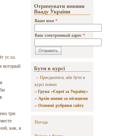
Отримувати новини
Вааду України
Ваше имя
*
Ваш электронный адрес
*
айт
ye.ua
.
 в который
Бути в курсі
–
Пр
иєднатися, аби бути в
я
курсі новин
обы
– Група
«Євреї за Україну»
в
–
Архів новин за місяцями
–
Основні рубрики сайту
ено три
 месте
Погода
ой, как, к
Погода в
Киеве