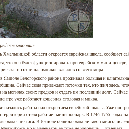
рейское кладбище
ь Хмельницкой области откроется еврейская школа, сообшает с
я, что она будет функционировать при еврейском мини-центре,
приезжают сотни паломников-хасидов со всего мира
в Ямполе Белогорского района проживала большая и влиятельна
община. Сейчас сюда приезжают потомки тех, кто жил здесь, чт
 на могилах своих предков и отдать им последний долг.
Сейчас 
центре уже работают кошерная столовая и миква.
же начались работы над открытием еврейской школы. Уже постро
на территории отеля работает мини-зоопарк. В 1746-1755 годах на
ля была синагога. В Ямполе община была не такой многочисленн
 Меджибоже, но и маленькой ее тоже не назовешь, – отмечает