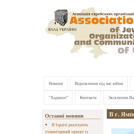
Перейти к основному содержанию
Новини
Відновлення під час війни
"Хадашот"
Контакти
Эксклюзив Ва
В г. Ям
Останні новини
В Ізраїлі реалізують
гуманітарний проєкт із