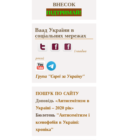
ВНЕСОК
ПІДТРИМАЙ!
Ваад України в
соціальних мережах
(vaadua
press)
Група "Євреї за Україну"
ПОШУК ПО САЙТУ
Доповідь
«Антисемітизм в
Україні – 2020 рік»
Бюлетень
"Антисемітизм і
ксенофобія в Україні:
хроніка"