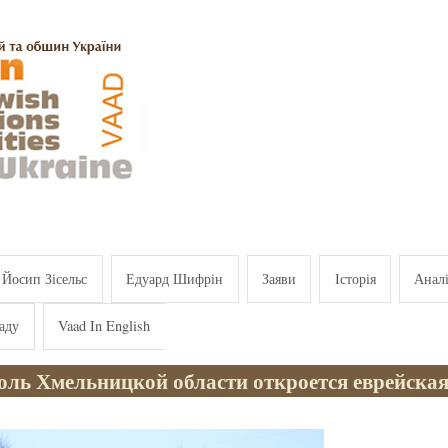
Йосип Зісельс
Едуард Шифрін
Заяви
Історія
Анал
аду
Vaad In English
поль Хмельницкой области откроется еврейска