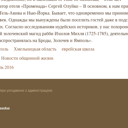
атор отеля «Променада» Сергей Олуйко – В основном, к нам пр
 Тель-Авива и Нью-Йорка. Бывает, что одновременно мы приним
овек. Однажды мы вынуждены были поселить гостей даже в под
х. Согласно исследованиям иудейских историков, у нас похорон
 золочевский мaгид рабби Ихилов Михля (1725-1785), деятельн
аспространялась на Броды, Золочев и Ямполь».
поль
Хмельницкая область
еврейская школа
Новости общинной жизни
ль 2016
при узгодженні з адміністрацією
vaadua