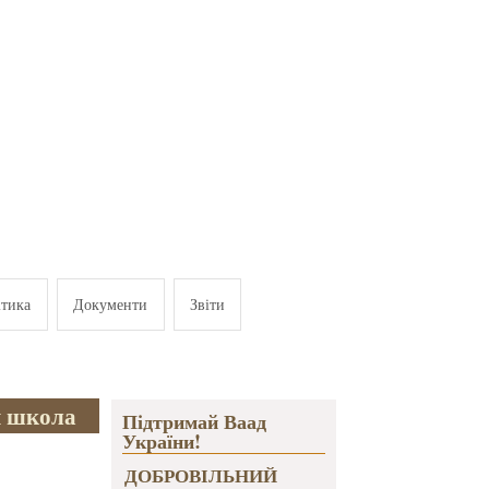
ітика
Документи
Звіти
я школа
Підтримай Ваад
України!
ДОБРОВІЛЬНИЙ