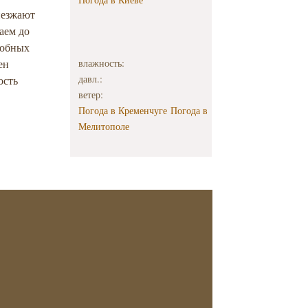
иезжают
аем до
собных
ен
влажность:
давл.:
ость
ветер:
Погода в Кременчуге
Погода в
Мелитополе