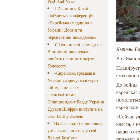
Post And News
1-2 липня у Києві
відбудеться конференція
«Єврейська спадщина в
Україні: Досвід та
перспективи досліджень»
У Теплицькій громаді на
Ямполь. Ев
Вінничині вшанували
В г. Ямпол
пам’ять невинних жертв
Голокосту
Планируетс
«Єврейська громада в
ежегодно 
Україні скорочується через
До войны 
війну, а не через
еврейская 
антисемітизм»:
помолиться
Співпрезидент Вааду України
еврейском 
Едуард Шифрін виступив на
сесії ВЄК у Женеві
«Сейчас у
На Закарпатті відновлять
класса, а 
унікальну синагогу у селі
нашего оте
Великі Ком’яти
примеру, в