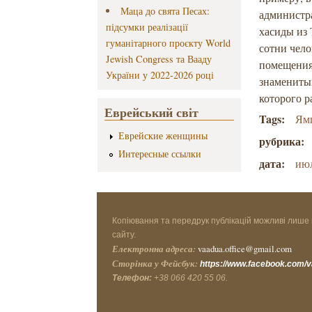
Маца до свята Песах:
администр
підсумки реалізації
хасиды из
гуманітарного проєкту World
сотни чел
Jewish Congress та Вааду
помещения
України у 2022-2026 році
знаменитый
которого р
Еврейський світ
Tags:
Ям
Еврейские женщины
рубрика:
Интересные ссылки
дата:
ию
Копіювання та передрук публікацій можливі лише 
сайту.
Електронна адреса:
vaadua.office@gmail.com
Сторінка у Фейсбук:
https://www.facebook.com/
Телефон:
+38 066 420 55 06.