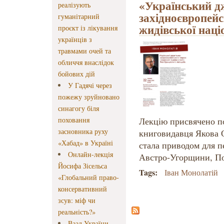
«Український д
реалізують
західноєвропейс
гуманітарний
жидівської наці
проєкт із лікування
українців з
травмами очей та
обличчя внаслідок
бойових дій
У Гадячі через
пожежу зруйновано
синагогу біля
поховання
Лекцію присвячено по
засновника руху
книговидавця Якова О
«Хабад» в Україні
стала приводом для пе
Онлайн-лекція
Австро-Угорщини, По
Йосифа Зісельса
Tags:
Іван Монолатій
«Глобальний право-
консервативний
зсув: міф чи
реальність?»
Ваад України