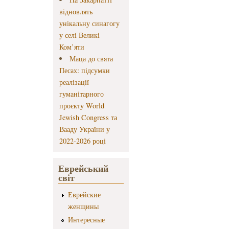
відновлять
унікальну синагогу
у селі Великі
Ком’яти
Маца до свята
Песах: підсумки
реалізації
гуманітарного
проєкту World
Jewish Congress та
Вааду України у
2022-2026 році
Еврейський
світ
Еврейские
женщины
Интересные