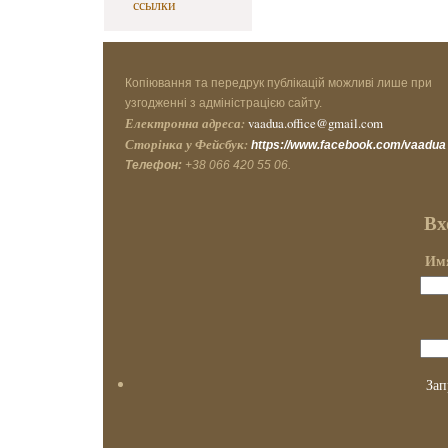
ссылки
Копіювання та передрук публікацій можливі лише при
узгодженні з адміністрацією сайту.
Електронна адреса:
vaadua.office@gmail.com
Сторінка у Фейсбук:
https://www.facebook.com/vaadua
Телефон:
+38 066 420 55 06.
Вх
Имя
Зап