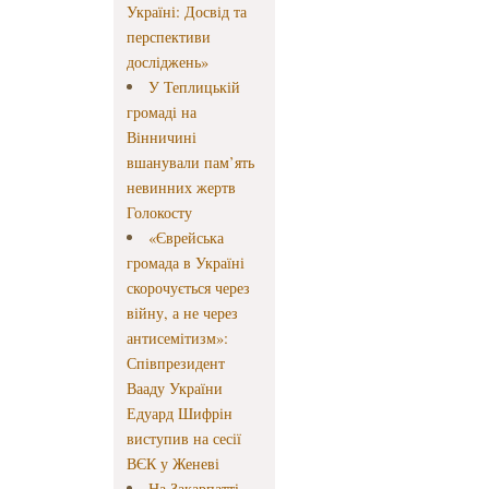
Україні: Досвід та
перспективи
досліджень»
У Теплицькій
громаді на
Вінничині
вшанували пам’ять
невинних жертв
Голокосту
«Єврейська
громада в Україні
скорочується через
війну, а не через
антисемітизм»:
Співпрезидент
Вааду України
Едуард Шифрін
виступив на сесії
ВЄК у Женеві
На Закарпатті