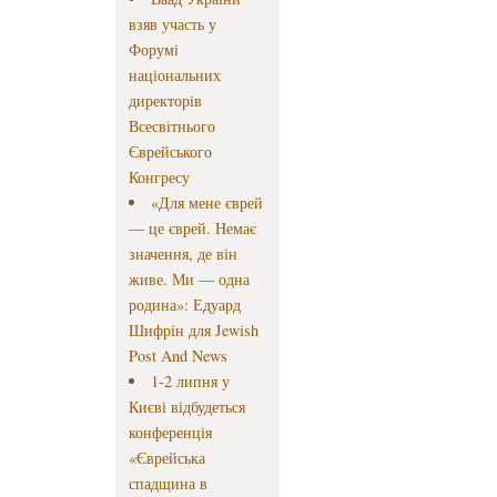
взяв участь у
Форумі
національних
директорів
Всесвітнього
Єврейського
Конгресу
«Для мене єврей
— це єврей. Немає
значення, де він
живе. Ми — одна
родина»: Едуард
Шифрін для Jewish
Post And News
1-2 липня у
Києві відбудеться
конференція
«Єврейська
спадщина в