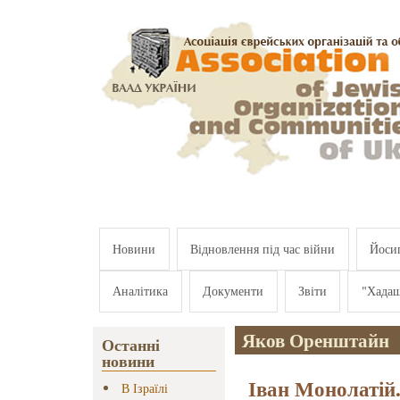
Перейти к основному содержанию
Новини
Відновлення під час війни
Йосип
Аналітика
Документи
Звіти
"Хада
Яков Оренштайн
Останні
новини
Іван Монолатій.
В Ізраїлі