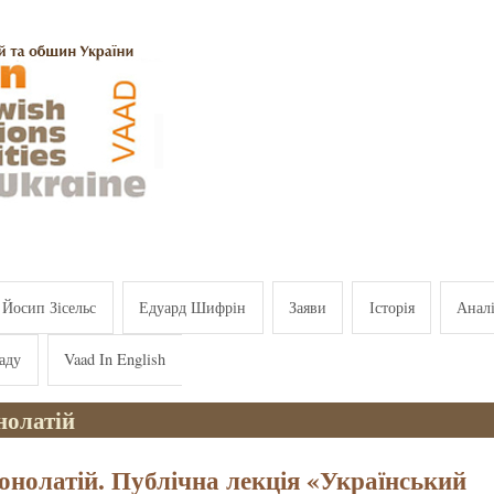
Йосип Зісельс
Едуард Шифрін
Заяви
Історія
Анал
аду
Vaad In English
нолатій
онолатій. Публічна лекція «Український