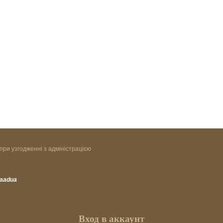
при узгодженні з адміністрацією
vaadua
Вход в аккаунт