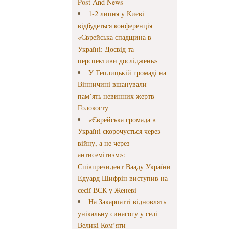
Post And News
1-2 липня у Києві
відбудеться конференція
«Єврейська спадщина в
Україні: Досвід та
перспективи досліджень»
У Теплицькій громаді на
Вінничині вшанували
пам’ять невинних жертв
Голокосту
«Єврейська громада в
Україні скорочується через
війну, а не через
антисемітизм»:
Співпрезидент Вааду України
Едуард Шифрін виступив на
сесії ВЄК у Женеві
На Закарпатті відновлять
унікальну синагогу у селі
Великі Ком’яти