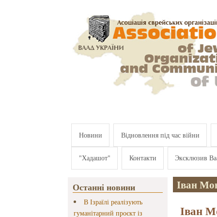
Перейти к основному содержанию
Новини
Відновлення під час війни
"Хадашот"
Контакти
Эксклюзив Ва
Іван Мо
Останні новини
В Ізраїлі реалізують
Іван М
гуманітарний проєкт із