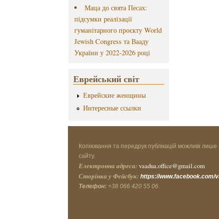
Маца до свята Песах:
підсумки реалізації
гуманітарного проєкту World
Jewish Congress та Вааду
України у 2022-2026 році
Еврейський світ
Еврейские женщины
Интересные ссылки
Копіювання та передрук публікацій можливі лише 
сайту.
Електронна адреса:
vaadua.office@gmail.com
Сторінка у Фейсбук:
https://www.facebook.com/
Телефон:
+38 066 420 55 06.