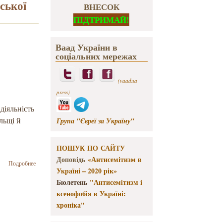
ської
ВНЕСОК
ПІДТРИМАЙ!
Ваад України в
соціальних мережах
(vaadua
press)
діяльність
льщі й
Група "Євреї за Україну"
ПОШУК ПО САЙТУ
Доповідь
«Антисемітизм в
о Іван Монолатій.
Подробнее
Україні – 2020 рік»
Публічна лекція
«Український
Бюлетень
"Антисемітизм і
джентльмен
ксенофобія в Україні:
західноєвропейського
хроніка"
покрою і жидівської
національності»