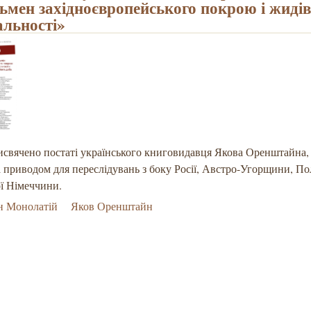
ьмен західноєвропейського покрою і жидів
альності»
свячено постаті українського книговидавця Якова Оренштайна, 
а приводом для переслідувань з боку Росії, Австро-Угорщини, По
ї Німеччини.
н Монолатій
Яков Оренштайн