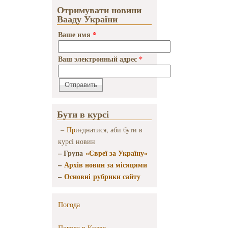
Отримувати новини
Вааду України
Ваше имя
*
Ваш электронный адрес
*
Бути в курсі
–
Пр
иєднатися, аби бути в
курсі новин
– Група
«Євреї за Україну»
–
Архів новин за місяцями
–
Основні рубрики сайту
Погода
Погода в
Киеве