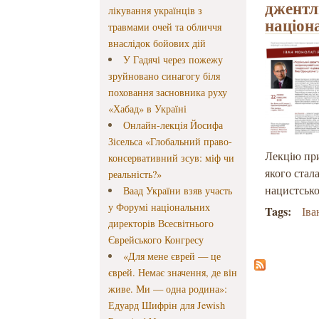
джентл
лікування українців з
націон
травмами очей та обличчя
внаслідок бойових дій
У Гадячі через пожежу
зруйновано синагогу біля
поховання засновника руху
«Хабад» в Україні
Онлайн-лекція Йосифа
Зісельса «Глобальний право-
Лекцію при
консервативний зсув: міф чи
якого стал
реальність?»
нацистсько
Ваад України взяв участь
у Форумі національних
Tags:
Іва
директорів Всесвітнього
Єврейського Конгресу
«Для мене єврей — це
єврей. Немає значення, де він
живе. Ми — одна родина»:
Едуард Шифрін для Jewish