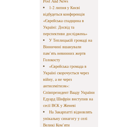
Post And News
1-2 липня у Києві
відбудеться конференція
«Єврейська спадщина в
Україні: Досвід та
перспективи досліджень»
У Теплицькій громаді на
Вінничині вшанували
пам’ять невинних жертв
Голокосту
«Єврейська громада в
Україні скорочується через
війну, а не через
антисемітизм»:
Співпрезидент Вааду України
Едуард Шифрін виступив на
сесії ВЄК у Женеві
На Закарпатті відновлять
унікальну синагогу у селі
Великі Ком’яти