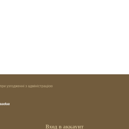
при узгодженні з адміністрацією
vaadua
Вход в аккаунт