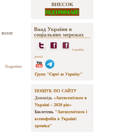
ВНЕСОК
ПІДТРИМАЙ!
Ваад України в
 возле
соціальних мережах
(vaadua
press)
о Выставка
Подробнее
фотографий
Група "Євреї за Україну"
об Украине
пройдет в
Израиле
ПОШУК ПО САЙТУ
Доповідь
«Антисемітизм в
Україні – 2020 рік»
Бюлетень
"Антисемітизм і
ксенофобія в Україні:
хроніка"