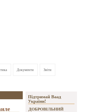
ітика
Документи
Звіти
Підтримай Ваад
України!
аиле
ДОБРОВІЛЬНИЙ