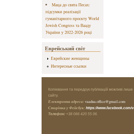
Маца до свята Песах:
підсумки реалізації
гуманітарного проєкту World
Jewish Congress та Вааду
України у 2022-2026 році
Еврейський світ
Еврейские женщины
Интересные ссылки
Копіювання та передрук публікацій можливі лише 
сайту.
Електронна адреса:
vaadua.office@gmail.com
Сторінка у Фейсбук:
https://www.facebook.com/
Телефон:
+38 066 420 55 06.