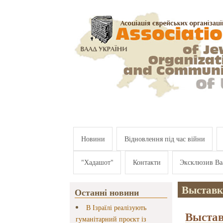
Перейти к основному содержанию
Новини
Відновлення під час війни
"Хадашот"
Контакти
Эксклюзив Ва
Выставк
Останні новини
В Ізраїлі реалізують
Выстав
гуманітарний проєкт із