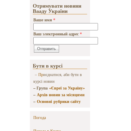
Отримувати новини
Вааду України
Ваше имя
*
Ваш электронный адрес
*
Бути в курсі
–
Пр
иєднатися, аби бути в
курсі новин
– Група
«Євреї за Україну»
–
Архів новин за місяцями
–
Основні рубрики сайту
Погода
Погода в
Киеве