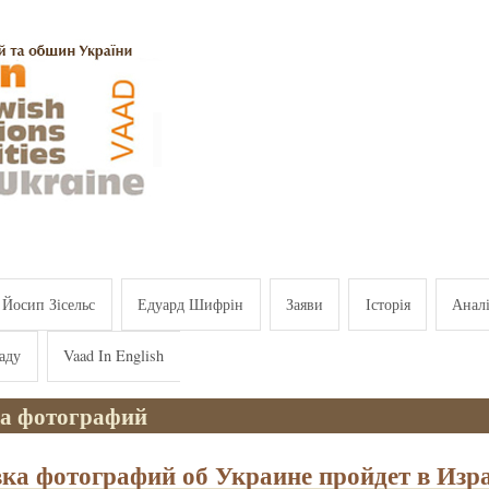
Йосип Зісельс
Едуард Шифрін
Заяви
Історія
Анал
аду
Vaad In English
а фотографий
ка фотографий об Украине пройдет в Изр