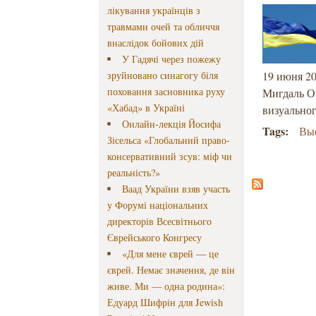
лікування українців з
травмами очей та обличчя
внаслідок бойових дій
У Гадячі через пожежу
зруйновано синагогу біля
19 июня 20
поховання засновника руху
Мигдаль О
«Хабад» в Україні
визуально
Онлайн-лекція Йосифа
Tags:
Вы
Зісельса «Глобальний право-
консервативний зсув: міф чи
реальність?»
Ваад України взяв участь
у Форумі національних
директорів Всесвітнього
Єврейського Конгресу
«Для мене єврей — це
єврей. Немає значення, де він
живе. Ми — одна родина»:
Едуард Шифрін для Jewish