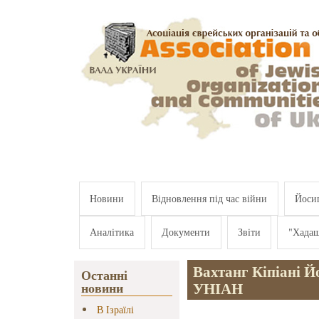
Перейти к основному содержанию
Новини
Відновлення під час війни
Йосип
Аналітика
Документи
Звіти
"Хада
Вахтанг Кіпіані Й
Останні
УНІАН
новини
В Ізраїлі