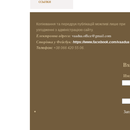
ссылки
Копіювання та передрук публікацій можливі лише при
узгодженні з адміністрацією сайту.
Електронна адреса:
vaadua.office@gmail.com
Сторінка у Фейсбук:
https://www.facebook.com/vaadua
Телефон:
+38 066 420 55 06.
Вх
Имя
Зап