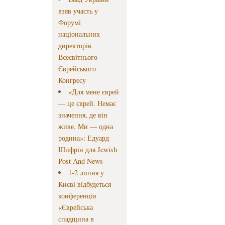
взяв участь у
Форумі
національних
директорів
Всесвітнього
Єврейського
Конгресу
«Для мене єврей
— це єврей. Немає
значення, де він
живе. Ми — одна
родина»: Едуард
Шифрін для Jewish
Post And News
1-2 липня у
Києві відбудеться
конференція
«Єврейська
спадщина в