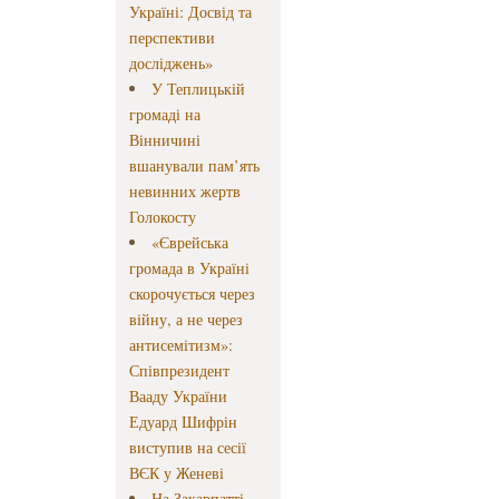
Україні: Досвід та
перспективи
досліджень»
У Теплицькій
громаді на
Вінничині
вшанували пам’ять
невинних жертв
Голокосту
«Єврейська
громада в Україні
скорочується через
війну, а не через
антисемітизм»:
Співпрезидент
Вааду України
Едуард Шифрін
виступив на сесії
ВЄК у Женеві
На Закарпатті