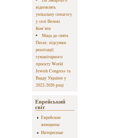
відновлять
унікальну синагогу
у селі Великі
Ком’яти
Маца до свята
Песах: підсумки
реалізації
гуманітарного
проєкту World
Jewish Congress та
Вааду України у
2022-2026 році
Еврейський
світ
Еврейские
женщины
Интересные