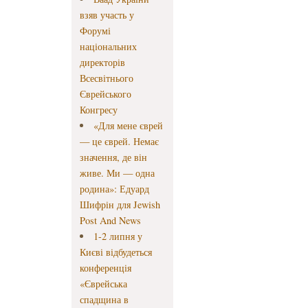
взяв участь у
Форумі
національних
директорів
Всесвітнього
Єврейського
Конгресу
«Для мене єврей
— це єврей. Немає
значення, де він
живе. Ми — одна
родина»: Едуард
Шифрін для Jewish
Post And News
1-2 липня у
Києві відбудеться
конференція
«Єврейська
спадщина в