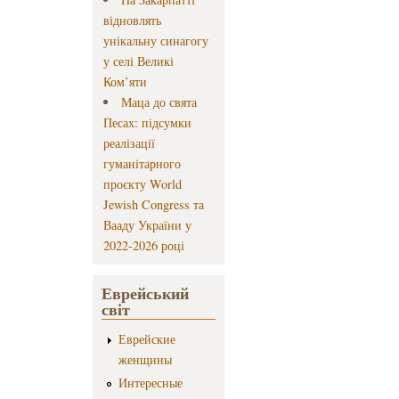
відновлять
унікальну синагогу
у селі Великі
Ком’яти
Маца до свята
Песах: підсумки
реалізації
гуманітарного
проєкту World
Jewish Congress та
Вааду України у
2022-2026 році
Еврейський
світ
Еврейские
женщины
Интересные