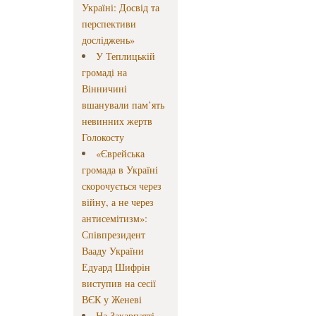
Україні: Досвід та
перспективи
досліджень»
У Теплицькій
громаді на
Вінничині
вшанували пам’ять
невинних жертв
Голокосту
«Єврейська
громада в Україні
скорочується через
війну, а не через
антисемітизм»:
Співпрезидент
Вааду України
Едуард Шифрін
виступив на сесії
ВЄК у Женеві
На Закарпатті