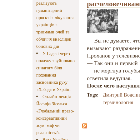
расчелове­чиван
реалізують
гуманітарний
проєкт із лікування
українців з
травмами очей та
обличчя внаслідок
— Вы не думаете, что
бойових дій
вызывают раздражени
У Гадячі через
Проханов у телевизи
пожежу зруйновано
— Так они и первый 
синагогу біля
— не моргнув голубы
поховання
ответила ведущая.
засновника руху
После чего наступил
«Хабад» в Україні
Tags:
Дмитрий Воденн
Онлайн-лекція
терминология
Йосифа Зісельса
«Глобальний право-
консервативний
зсув: міф чи
реальність?»
Ваад України