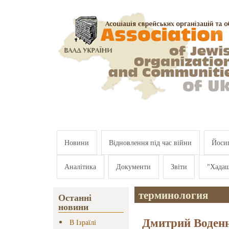
Перейти к основному содержанию
Новини
Відновлення під час війни
Йосип
Аналітика
Документи
Звіти
"Хада
терминология
Останні
новини
Дмитрий Воден
В Ізраїлі