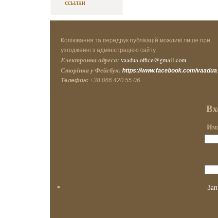
ссылки
Копіювання та передрук публікацій можливі лише при
узгодженні з адміністрацією сайту.
Електронна адреса:
vaadua.office@gmail.com
Сторінка у Фейсбук:
https://www.facebook.com/vaadua
Телефон:
+38 066 420 55 06.
Вх
Имя
Зап