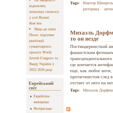
Tags:
Виктор Шнирел
відновлять
риторика
анти
унікальну синагогу
у селі Великі
Ком’яти
Маца до свята
Михаэль Дорфма
Песах: підсумки
то он везде
реалізації
Постмодернисткий ан
гуманітарного
фашистским фетишем
проєкту World
трансцендентального 
Jewish Congress та
Вааду України у
где кончается антифа
2022-2026 році
еще, как любое анти, 
протагонистом след в 
отстает от него на не
Еврейський
світ
Tags:
Михаэль Дорфма
Еврейские
женщины
Интересные