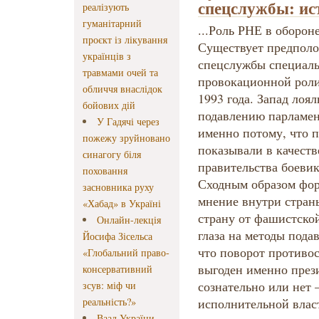
спецслужбы: ис
реалізують
гуманітарний
...Роль РНЕ в оборон
проєкт із лікування
Существует предполо
українців з
спецслужбы специаль
травмами очей та
провокационной роли
обличчя внаслідок
1993 года. Запад лоя
бойових дій
подавлению парламен
У Гадячі через
именно потому, что 
пожежу зруйновано
показывали в качест
синагогу біля
правительства боевик
поховання
Сходным образом фор
засновника руху
мнение внутри страны
«Хабад» в Україні
страну от фашистской
Онлайн-лекція
глаза на методы пода
Йосифа Зісельса
что поворот противос
«Глобальний право-
выгоден именно през
консервативний
сознательно или нет 
зсув: міф чи
реальність?»
исполнительной влас
Ваад України