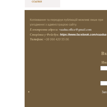
ссылки
Копіювання та передрук публікацій можливі лише при
узгодженні з адміністрацією сайту.
Електронна адреса:
vaadua.office@gmail.com
Сторінка у Фейсбук:
https://www.facebook.com/vaadua
Телефон:
+38 066 420 55 06.
Вх
Имя
Зап