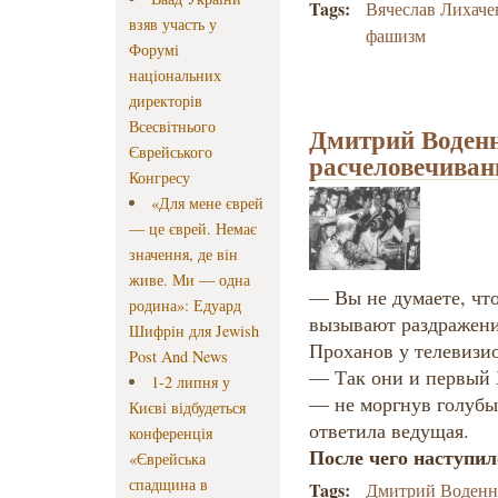
Tags:
Вячеслав Лихаче
взяв участь у
фашизм
Форумі
національних
директорів
Всесвітнього
Дмитрий Воден
Єврейського
расчелове­чиван
Конгресу
«Для мене єврей
— це єврей. Немає
значення, де він
живе. Ми — одна
— Вы не думаете, что
родина»: Едуард
вызывают раздражени
Шифрін для Jewish
Проханов у телевизи
Post And News
— Так они и первый 
1-2 липня у
— не моргнув голубы
Києві відбудеться
ответила ведущая.
конференція
После чего наступил
«Єврейська
спадщина в
Tags:
Дмитрий Воденн