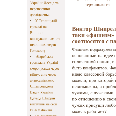
Україні: Досвід та
терминология
перспективи
досліджень»
У Теплицькій
громаді на
Виктор Шнирель
Вінничині
таки «фашизм» 
вшанували пам’ять
соотносятся с 
невинних жертв
Фашизм подразумевае
Голокосту
основанный на идее н
«Єврейська
сплоченной нации, в
громада в Україні
быть конфликтов. Фа
скорочується через
идею классовой борь
війну, а не через
модели, при которой
антисемітизм»:
невозможны, а пробле
Співпрезидент
чужими, с чужаками.
Вааду України
Едуард Шифрін
по отношению к своим
виступив на сесії
чужих присущи любом
ВЄК у Женеві
модель работает?
На Закарпатті