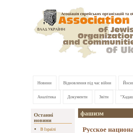
Перейти к основному содержанию
Новини
Відновлення під час війни
Йосип
Аналітика
Документи
Звіти
"Хада
фашизм
Останні
новини
Русское национ
В Ізраїлі