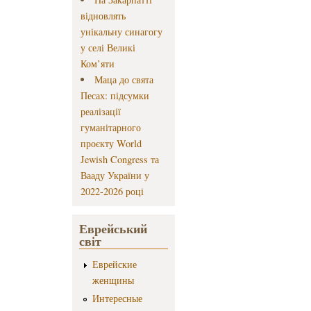
відновлять
унікальну синагогу
у селі Великі
Ком’яти
Маца до свята
Песах: підсумки
реалізації
гуманітарного
проєкту World
Jewish Congress та
Вааду України у
2022-2026 році
Еврейський
світ
Еврейские
женщины
Интересные