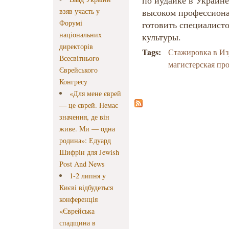
по иудаике в Украине
взяв участь у
высоком профессиона
Форумі
готовить специалисто
національних
культуры.
директорів
Tags:
Стажировка в Из
Всесвітнього
магистерская пр
Єврейського
Конгресу
«Для мене єврей
— це єврей. Немає
значення, де він
живе. Ми — одна
родина»: Едуард
Шифрін для Jewish
Post And News
1-2 липня у
Києві відбудеться
конференція
«Єврейська
спадщина в