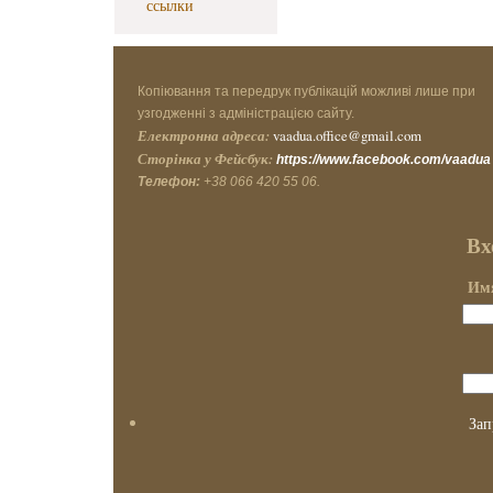
ссылки
Копіювання та передрук публікацій можливі лише при
узгодженні з адміністрацією сайту.
Електронна адреса:
vaadua.office@gmail.com
Сторінка у Фейсбук:
https://www.facebook.com/vaadua
Телефон:
+38 066 420 55 06.
Вх
Имя
Зап