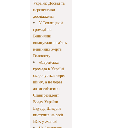
Україні: Досвід та
перспективи
досліджень»
У Теплицькій
громаді на
Вінничині
вшанували пам’ять
невинних жертв
Голокосту
«Єврейська
громада в Україні
скорочується через
війну, а не через
антисемітизм»:
Співпрезидент
Вааду України
Едуард Шифрін
виступив на сесії
ВЄК у Женеві
На Закарпатті