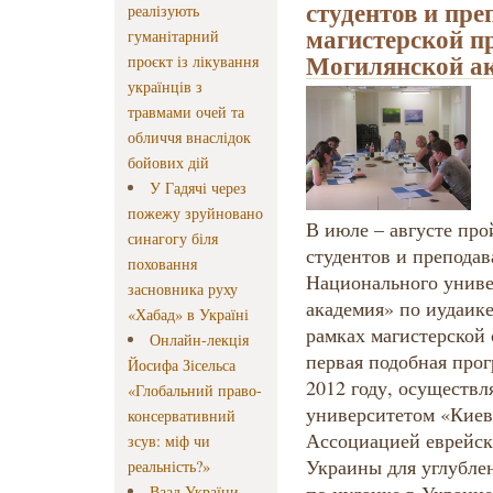
студентов и пре
реалізують
магистерской п
гуманітарний
Могилянской ак
проєкт із лікування
українців з
травмами очей та
обличчя внаслідок
бойових дій
У Гадячі через
пожежу зруйновано
В июле – августе про
синагогу біля
студентов и препода
поховання
Национального униве
засновника руху
академия» по иудаик
«Хабад» в Україні
рамках магистерской
Онлайн-лекція
первая подобная прог
Йосифа Зісельса
2012 году, осуществ
«Глобальний право-
университетом «Киев
консервативний
Ассоциацией еврейск
зсув: міф чи
Украины для углубле
реальність?»
Ваад України