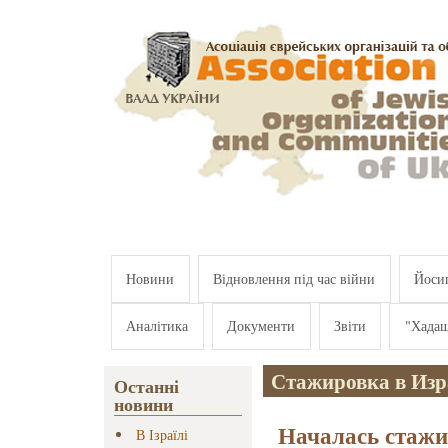
Перейти к основному содержанию
Новини
Відновлення під час війни
Йосип
Аналітика
Документи
Звіти
"Хада
Стажировка в Изр
Останні
новини
Началась стажи
В Ізраїлі