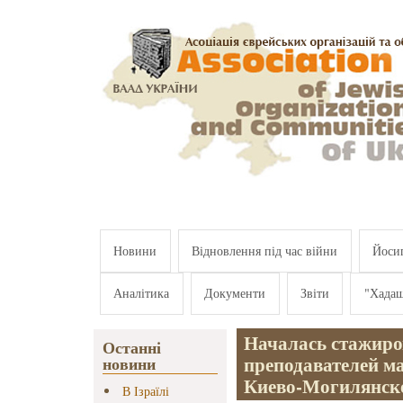
Перейти к основному содержанию
Новини
Відновлення під час війни
Йосип
Аналітика
Документи
Звіти
"Хада
Началась стажиров
Останні
преподавателей м
новини
Киево-Могилянско
В Ізраїлі