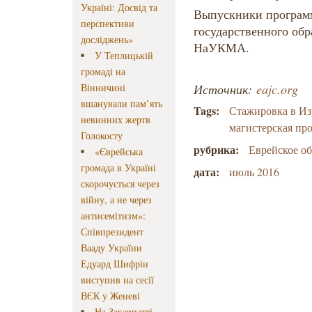
Україні: Досвід та
Выпускники програм
перспективи
государственного об
досліджень»
НаУКМА.
У Теплицькій
громаді на
Вінничині
Источник:
eajc.org
вшанували пам’ять
Tags:
Стажировка в Из
невинних жертв
магистерская пр
Голокосту
рубрика:
Еврейское о
«Єврейська
громада в Україні
дата:
июль 2016
скорочується через
війну, а не через
антисемітизм»:
Співпрезидент
Вааду України
Едуард Шифрін
виступив на сесії
ВЄК у Женеві
На Закарпатті