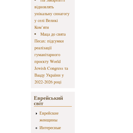
відновлять
унікальну синагогу
у селі Великі
Ком’яти
Маца до свята
Песах: підсумки
реалізації
гуманітарного
проєкту World
Jewish Congress та
Вааду України у
2022-2026 році
Еврейський
світ
Еврейские
женщины
Интересные