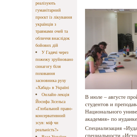
реалізують
гуманітарний
проєкт із лікування
українців з
травмами очей та
обличчя внаслідок
бойових дій
У Гадячі через
пожежу зруйновано
синагогу біля
поховання
засновника руху
«Хабад» в Україні
Онлайн-лекція
В июле – августе про
Йосифа Зісельса
студентов и препода
«Глобальний право-
Национального униве
консервативний
академия» по иудаике
зсув: міф чи
Специализация «Иуда
реальність?»
специальности «Исто
Ваад України