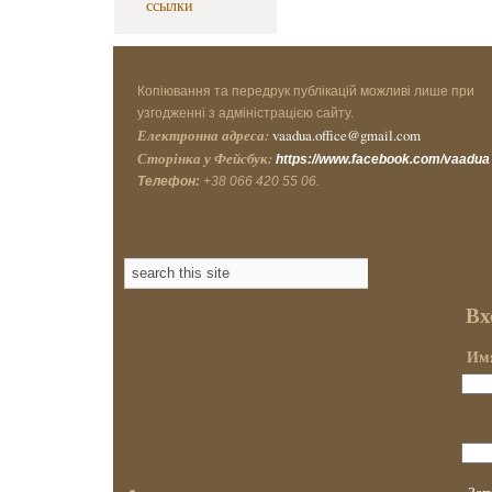
ссылки
Копіювання та передрук публікацій можливі лише при
узгодженні з адміністрацією сайту.
Електронна адреса:
vaadua.office@gmail.com
Сторінка у Фейсбук:
https://www.facebook.com/vaadua
Телефон:
+38 066 420 55 06.
Вх
Имя