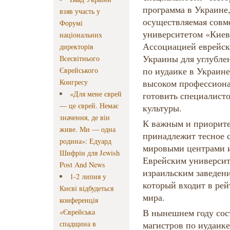
программа в Украине,
взяв участь у
осуществляемая сов
Форумі
университетом «Киев
національних
Ассоциацией еврейск
директорів
Украины для углубле
Всесвітнього
по иудаике в Украине
Єврейського
Конгресу
высоком профессиона
«Для мене єврей
готовить специалисто
— це єврей. Немає
культуры.
значення, де він
К важным и приорите
живе. Ми — одна
принадлежит тесное 
родина»: Едуард
мировыми центрами и
Шифрін для Jewish
Еврейским университ
Post And News
израильским заведен
1-2 липня у
который входит в ре
Києві відбудеться
мира.
конференція
В нынешнем году сос
«Єврейська
спадщина в
магистров по иудаике