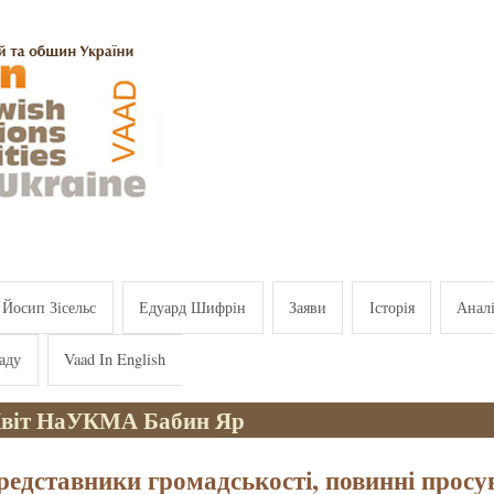
Йосип Зісельс
Едуард Шифрін
Заяви
Історія
Анал
аду
Vaad In English
Квіт НаУКМА Бабин Яр
редставники громадськості, повинні просу