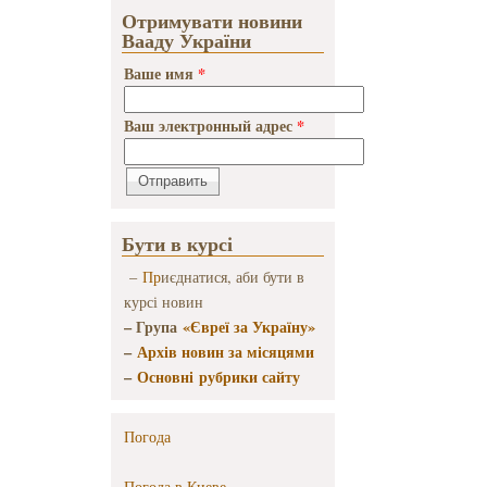
Отримувати новини
Вааду України
Ваше имя
*
Ваш электронный адрес
*
Бути в курсі
–
Пр
иєднатися, аби бути в
курсі новин
– Група
«Євреї за Україну»
–
Архів новин за місяцями
–
Основні рубрики сайту
Погода
Погода в
Киеве