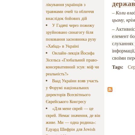
держав
лікування українців з
травмами очей та обличчя
– Коли вла
внаслідок бойових дій
цьому, крі
У Гадячі через пожежу
– Активніс
зруйновано синагогу біля
елемент бо
поховання засновника руху
слуханнях 
«Хабад» в Україні
інформації
Онлайн-лекція Йосифа
своїми пер
Зісельса «Глобальний право-
Tags:
Се
консервативний зсув: міф чи
реальність?»
Ваад України взяв участь
у Форумі національних
директорів Всесвітнього
Єврейського Конгресу
«Для мене єврей — це
єврей. Немає значення, де він
живе. Ми — одна родина»:
Едуард Шифрін для Jewish