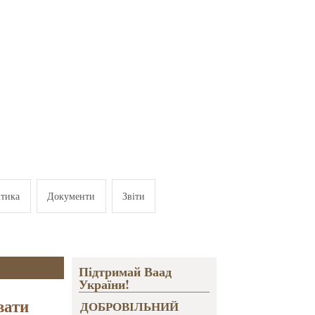
ітика
Документи
Звіти
Підтримай Ваад
України!
вати
ДОБРОВІЛЬНИЙ