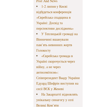
Post And News
1-2 липня у Києві
відбудеться конференція
«Єврейська спадщина в
Україні: Досвід та
перспективи досліджень»
У Теплицькій громаді на
Вінничині вшанували
пам’ять невинних жертв
Голокосту
«Єврейська громада в
Україні скорочується через
війну, а не через
антисемітизм»:
Співпрезидент Вааду України
Едуард Шифрін виступив на
сесії ВЄК у Женеві
На Закарпатті відновлять
унікальну синагогу у селі
Великі Ком’яти