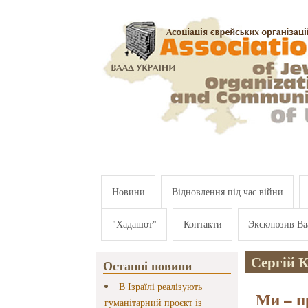
Перейти к основному содержанию
Новини
Відновлення під час війни
"Хадашот"
Контакти
Эксклюзив Ва
Сергій 
Останні новини
В Ізраїлі реалізують
Ми – п
гуманітарний проєкт із