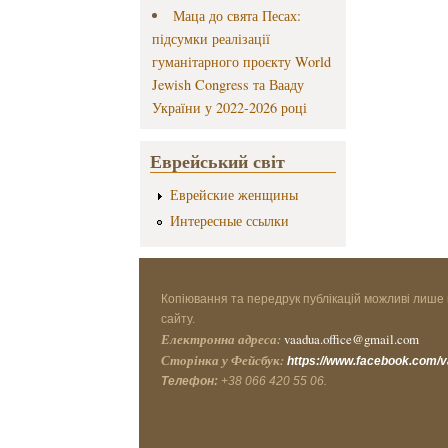
Маца до свята Песах:
підсумки реалізації
гуманітарного проєкту World
Jewish Congress та Вааду
України у 2022-2026 році
Еврейський світ
Еврейские женщины
Интересные ссылки
Копіювання та передрук публікацій можливі лише 
сайту.
Електронна адреса:
vaadua.office@gmail.com
Сторінка у Фейсбук:
https://www.facebook.com/
Телефон:
+38 066 420 55 06.