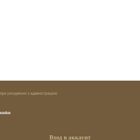
при узгодженні з адміністрацією
vaadua
Вход в аккаунт