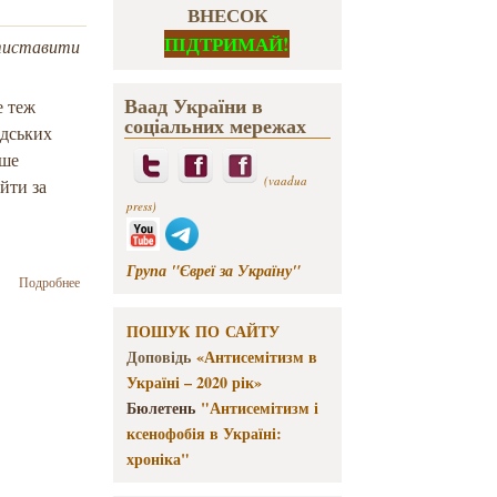
ВНЕСОК
ПІДТРИМАЙ!
отиставити
Ваад України в
е теж
соціальних мережах
адських
ьше
(vaadua
йти за
press)
Група "Євреї за Україну"
о Ми –
Подробнее
представники
громадськості,
ПОШУК ПО САЙТУ
повинні
Доповідь
«Антисемітизм в
просувати
державний
Україні – 2020 рік»
проєкт у
Бюлетень
"Антисемітизм і
Бабиному Яру
ксенофобія в Україні:
– Сергій Квіт
хроніка"