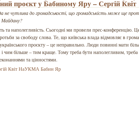
ний проєкт у Бабиному Яру – Сергій Квіт
да не чутлива до громадськості, що громадськість може ще пр
м Майдану?
ть та наполегливість. Сьогодні ми провели прес-конференцію. Ц
ротьби за свободу слова. Те, що київська влада відмовляє в гром
українського проєкту – це неправильно. Люди повинні мати біл
, і чим більше – тим краще. Тому треба бути наполегливим, треба 
еконаннями та цінностями.
ргій Квіт НаУКМА Бабин Яр