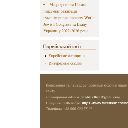
Маца до свята Песах:
підсумки реалізації
гуманітарного проєкту World
Jewish Congress та Вааду
України у 2022-2026 році
Еврейський світ
Еврейские женщины
Интересные ссылки
Копіювання та передрук публікацій можливі лише 
сайту.
Електронна адреса:
vaadua.office@gmail.com
Сторінка у Фейсбук:
https://www.facebook.com/
Телефон:
+38 066 420 55 06.