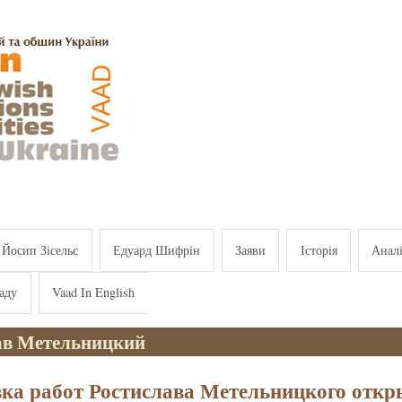
Йосип Зісельс
Едуард Шифрін
Заяви
Історія
Анал
аду
Vaad In English
ав Метельницкий
ка работ Ростислава Метельницкого откр