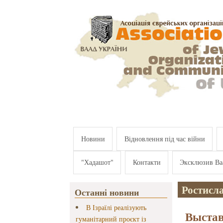
Перейти к основному содержанию
Новини
Відновлення під час війни
"Хадашот"
Контакти
Эксклюзив Ва
Ростисл
Останні новини
В Ізраїлі реалізують
Выстав
гуманітарний проєкт із