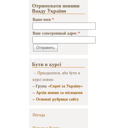
Отримувати новини
Вааду України
Ваше имя
*
Ваш электронный адрес
*
Бути в курсі
–
Пр
иєднатися, аби бути в
курсі новин
– Група
«Євреї за Україну»
–
Архів новин за місяцями
–
Основні рубрики сайту
Погода
Погода в
Киеве