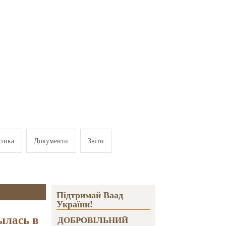
ітика
Документи
Звіти
Підтримай Ваад
України!
ылась в
ДОБРОВІЛЬНИЙ