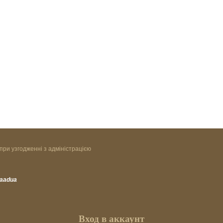
при узгодженні з адміністрацією
vaadua
Вход в аккаунт