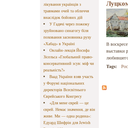
Луцком
лікування українців з
травмами очей та обличчя
внаслідок бойових дій
У Гадячі через пожежу
зруйновано синагогу біля
поховання засновника руху
«Хабад» в Україні
В воскресе
Онлайн-лекція Йосифа
выставки р
Зісельса «Глобальний право-
любившего
консервативний зсув: міф чи
Tags:
Ро
реальність?»
Ваад України взяв участь
у Форумі національних
директорів Всесвітнього
Єврейського Конгресу
«Для мене єврей — це
єврей. Немає значення, де він
живе. Ми — одна родина»:
Едуард Шифрін для Jewish