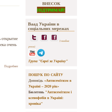
ВНЕСОК
ПІДТРИМАЙ!
Ваад України в
соціальних мережах
ь открытие
(vaadua
века очень
press)
Група "Євреї за Україну"
о Выставка
Подробнее
работ
ПОШУК ПО САЙТУ
Ростислава
Метельницкого
Доповідь
«Антисемітизм в
открылась в
Україні – 2020 рік»
Луцком
Бюлетень
"Антисемітизм і
общинном
центре
ксенофобія в Україні:
хроніка"