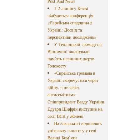
Post And News
1-2 липня у Києві
відбудеться конференція
«Єврейська спадщина в
Україні: Досвід та
перспективи досліджень»
У Теплицькій громаді на
Вінничині вшанували
пам’ять невинних жертв
Голокосту
«Єврейська громада в
Україні скорочується через
війну, а не через
антисемітизм»:
Співпрезидент Вааду України
Едуард Шифрін виступив на
сесії ВЄК у Женеві
На Закарпатті відновлять
унікальну синагогу у селі
Великі Ком’яти