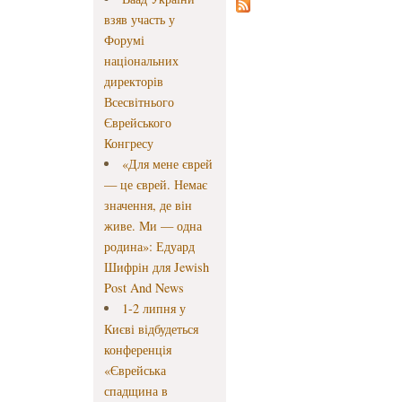
взяв участь у
Форумі
національних
директорів
Всесвітнього
Єврейського
Конгресу
«Для мене єврей
— це єврей. Немає
значення, де він
живе. Ми — одна
родина»: Едуард
Шифрін для Jewish
Post And News
1-2 липня у
Києві відбудеться
конференція
«Єврейська
спадщина в