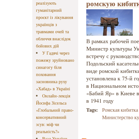
ромскую кибит
реалізують
гуманітарний
проєкт із лікування
українців з
травмами очей та
обличчя внаслідок
В рамках рабочей по
бойових дій
Министр культуры У
У Гадячі через
встречу с руководств
пожежу зруйновано
Подольский касательн
синагогу біля
виде ромской кибитки
поховання
установлена к 75-й г
засновника руху
в Национальном исто
«Хабад» в Україні
«Бабий Яр» в Киеве в
Онлайн-лекція
в 1941 году
Йосифа Зісельса
Tags:
Ромская кибитка
«Глобальний право-
Министерство к
консервативний
зсув: міф чи
реальність?»
Ваад України