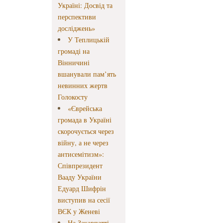
Україні: Досвід та
перспективи
досліджень»
У Теплицькій
громаді на
Вінничині
вшанували пам’ять
невинних жертв
Голокосту
«Єврейська
громада в Україні
скорочується через
війну, а не через
антисемітизм»:
Співпрезидент
Вааду України
Едуард Шифрін
виступив на сесії
ВЄК у Женеві
На Закарпатті