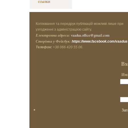
ссылки
Копіювання та передрук публікацій можливі лише при
узгодженні з адміністрацією сайту.
Електронна адреса:
vaadua.office@gmail.com
Сторінка у Фейсбук:
https://www.facebook.com/vaadua
Телефон:
+38 066 420 55 06.
Вх
Имя
Зап