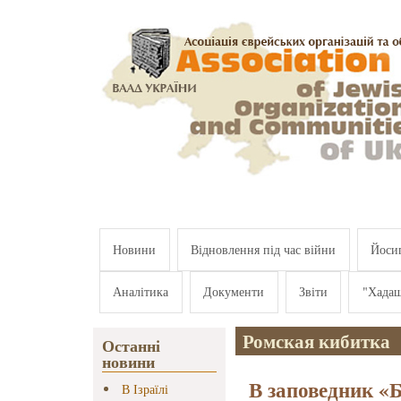
Перейти к основному содержанию
Новини
Відновлення під час війни
Йосип
Аналітика
Документи
Звіти
"Хада
Ромская кибитка
Останні
новини
В заповедник «
В Ізраїлі