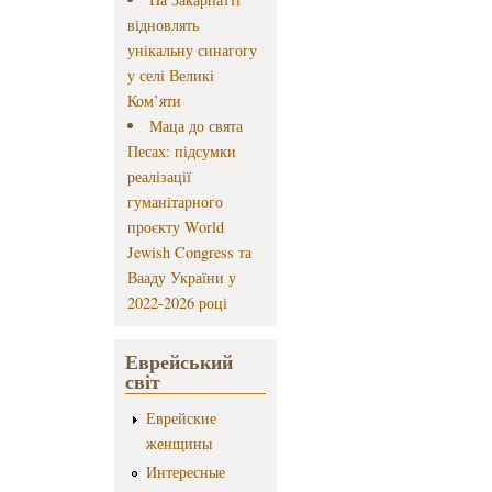
відновлять
унікальну синагогу
у селі Великі
Ком’яти
Маца до свята
Песах: підсумки
реалізації
гуманітарного
проєкту World
Jewish Congress та
Вааду України у
2022-2026 році
Еврейський
світ
Еврейские
женщины
Интересные