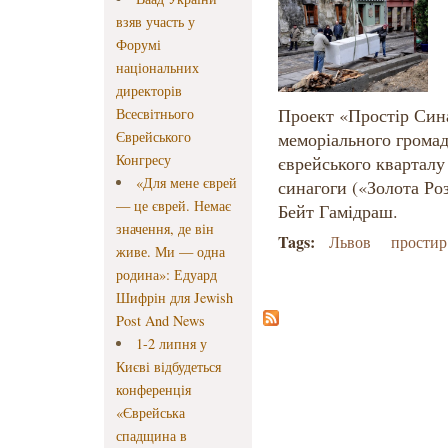
взяв участь у
Форумі
національних
директорів
Проект «Простір Сина
Всесвітнього
Єврейського
меморіального громад
Конгресу
єврейського кварталу
«Для мене єврей
синагоги («Золота Роз
— це єврей. Немає
Бейт Гамідраш.
значення, де він
Tags:
Львов
простир
живе. Ми — одна
родина»: Едуард
Шифрін для Jewish
Post And News
1-2 липня у
Києві відбудеться
конференція
«Єврейська
спадщина в