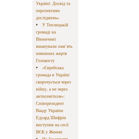
Україні: Досвід та
перспективи
досліджень»
У Теплицькій
громаді на
Вінничині
вшанували пам’ять
невинних жертв
Голокосту
«Єврейська
громада в Україні
скорочується через
війну, а не через
антисемітизм»:
Співпрезидент
Вааду України
Едуард Шифрін
виступив на сесії
ВЄК у Женеві
На Закарпатті