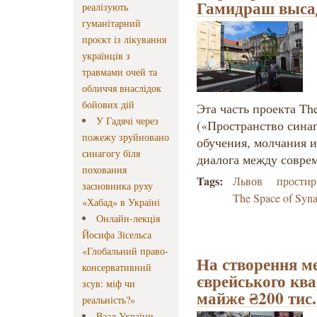
Гамидраш высад
реалізують
гуманітарний
проєкт із лікування
українців з
травмами очей та
обличчя внаслідок
бойових дій
Эта часть проекта Th
У Гадячі через
(«Пространство синаг
пожежу зруйновано
обучения, молчания и
синагогу біля
диалога между совре
поховання
Tags:
Львов
простир
засновника руху
The Space of Syn
«Хабад» в Україні
Онлайн-лекція
Йосифа Зісельса
«Глобальний право-
На створення м
консервативний
єврейського ква
зсув: міф чи
майже ₴200 тис.
реальність?»
Ваад України