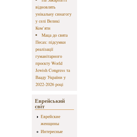
відновлять
унікальну синагогу
у селі Великі
Ком’яти
Маца до свята
Песах: підсумки
реалізації
гуманітарного
проєкту World
Jewish Congress та
Вааду України у
2022-2026 році
Еврейський
світ
Еврейские
женщины
Интересные