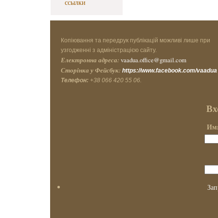
ссылки
Копіювання та передрук публікацій можливі лише при
узгодженні з адміністрацією сайту.
Електронна адреса:
vaadua.office@gmail.com
Сторінка у Фейсбук:
https://www.facebook.com/vaadua
Телефон:
+38 066 420 55 06.
Вх
Имя
Зап