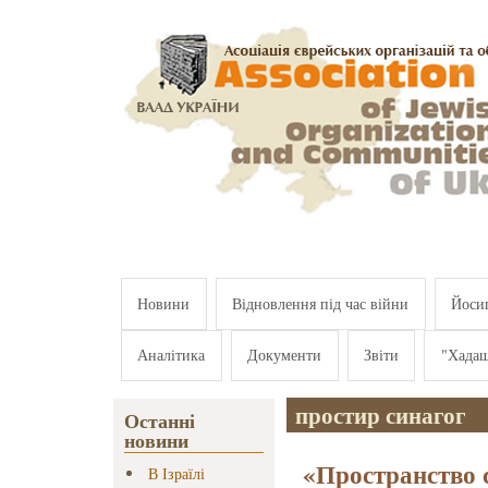
Перейти к основному содержанию
Новини
Відновлення під час війни
Йосип
Аналітика
Документи
Звіти
"Хада
простир синагог
Останні
новини
«Пространство с
В Ізраїлі