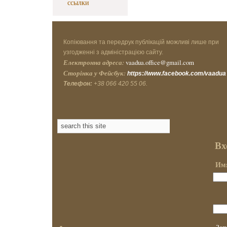
ссылки
Копіювання та передрук публікацій можливі лише при
узгодженні з адміністрацією сайту.
Електронна адреса:
vaadua.office@gmail.com
Сторінка у Фейсбук:
https://www.facebook.com/vaadua
Телефон:
+38 066 420 55 06.
Вх
Имя