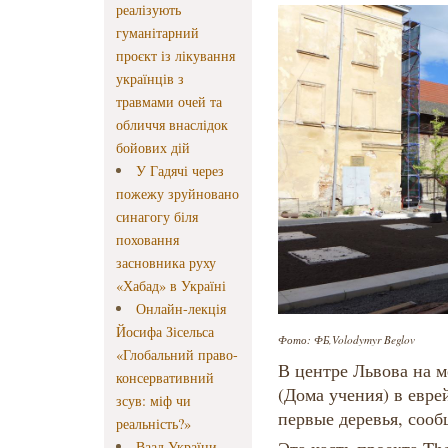
реалізують
гуманітарний
проєкт із лікування
українців з
травмами очей та
обличчя внаслідок
бойових дій
У Гадячі через
пожежу зруйновано
синагогу біля
поховання
засновника руху
«Хабад» в Україні
Онлайн-лекція
Йосифа Зісельса
Фото: ФБ,Volodymyr Beglov
«Глобальний право-
В центре Львова на 
консервативний
(Дома учения) в евре
зсув: міф чи
первые деревья, сооб
реальність?»
Ваад України