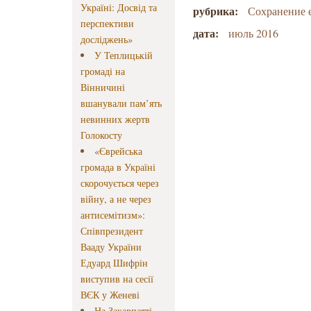
Україні: Досвід та
рубрика:
Сохранение 
перспективи
дата:
июль 2016
досліджень»
У Теплицькій
громаді на
Вінничині
вшанували пам’ять
невинних жертв
Голокосту
«Єврейська
громада в Україні
скорочується через
війну, а не через
антисемітизм»:
Співпрезидент
Вааду України
Едуард Шифрін
виступив на сесії
ВЄК у Женеві
На Закарпатті