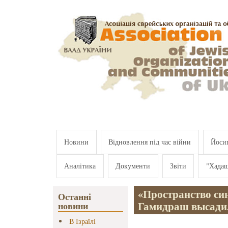
Перейти к основному содержанию
Новини
Відновлення під час війни
Йосип
Аналітика
Документи
Звіти
"Хада
«Пространство син
Останні
Гамидраш высадил
новини
В Ізраїлі