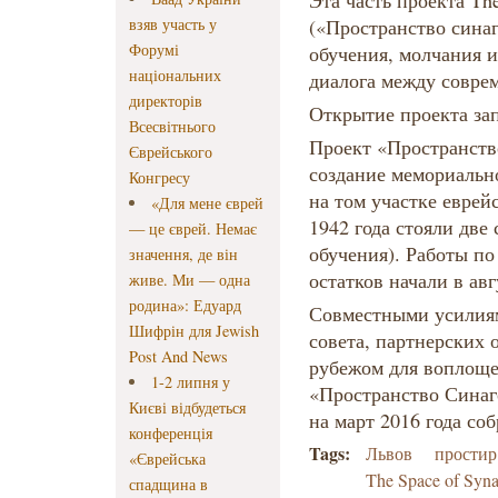
Эта часть проекта Th
взяв участь у
(«Пространство синаг
Форумі
обучения, молчания и
національних
диалога между совре
директорів
Открытие проекта зап
Всесвітнього
Проект «Пространств
Єврейського
создание мемориальн
Конгресу
на том участке еврейс
«Для мене єврей
1942 года стояли две
— це єврей. Немає
обучения). Работы п
значення, де він
остатков начали в авг
живе. Ми — одна
родина»: Едуард
Совместными усилиям
Шифрін для Jewish
совета, партнерских 
Post And News
рубежом для воплоще
1-2 липня у
«Пространство Синаг
Києві відбудеться
на март 2016 года со
конференція
Tags:
Львов
простир
«Єврейська
The Space of Syn
спадщина в