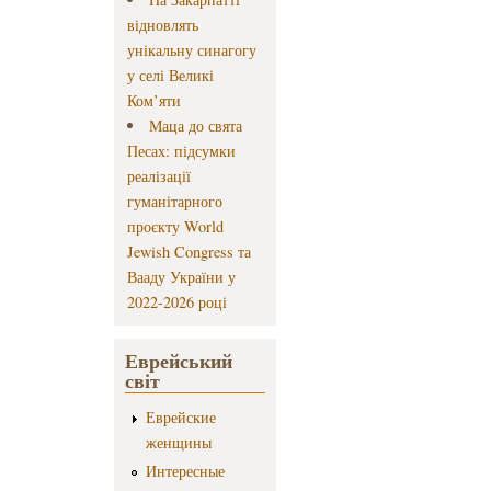
відновлять
унікальну синагогу
у селі Великі
Ком’яти
Маца до свята
Песах: підсумки
реалізації
гуманітарного
проєкту World
Jewish Congress та
Вааду України у
2022-2026 році
Еврейський
світ
Еврейские
женщины
Интересные