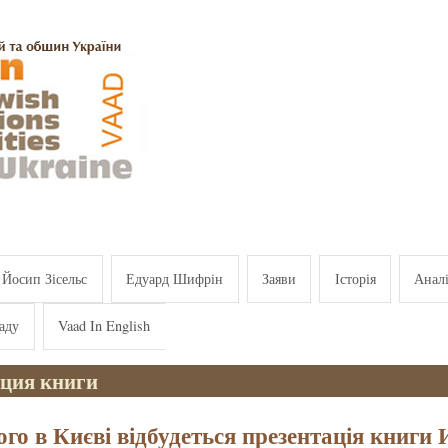
Йосип Зісельс
Едуард Шифрін
Заяви
Історія
Анал
аду
Vaad In English
ация книги
ого в Києві відбудеться презентація книги