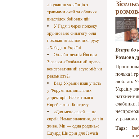
Зісельс
лікування українців з
розмов
травмами очей та обличчя
внаслідок бойових дій
У Гадячі через пожежу
зруйновано синагогу біля
поховання засновника руху
«Хабад» в Україні
Вступ до 
Онлайн-лекція Йосифа
Розмова д
Зісельса «Глобальний право-
Пропонован
консервативний зсув: міф чи
полька і г
реальність?»
люблять Ук
Ваад України взяв участь
Україну вж
у Форумі національних
натхненніш
директорів Всесвітнього
слабинки. 
Єврейського Конгресу
неспроможн
«Для мене єврей — це
утрачаємо.
єврей. Немає значення, де він
живе. Ми — одна родина»:
Tags:
Іза
Едуард Шифрін для Jewish
пре