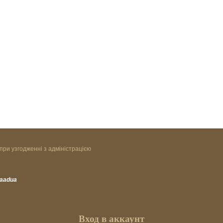
при узгодженні з адміністрацією
vaadua
Вход в аккаунт