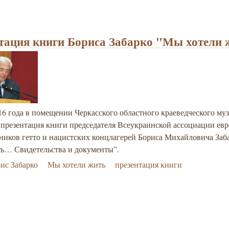
тация книги Бориса Забарко "Мы хотели ж
6 года в помещении Черкасского областного краеведческого муз
 презентация книги председателя Всеукраинской ассоциации евр
ников гетто и нацистских концлагерей Бориса Михайловича За
ть… Свидетельства и документы”.
ис Забарко
Мы хотели жить
презентация книги