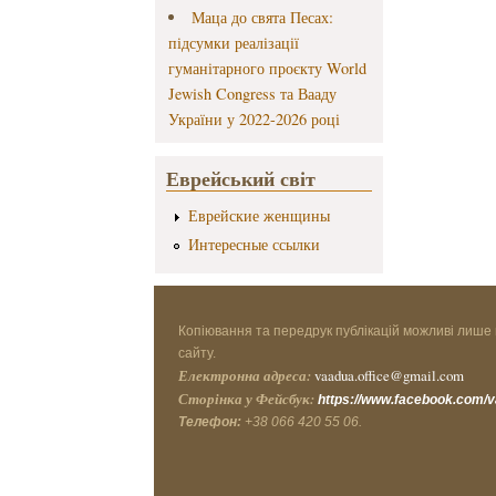
Маца до свята Песах:
підсумки реалізації
гуманітарного проєкту World
Jewish Congress та Вааду
України у 2022-2026 році
Еврейський світ
Еврейские женщины
Интересные ссылки
Копіювання та передрук публікацій можливі лише 
сайту.
Електронна адреса:
vaadua.office@gmail.com
Сторінка у Фейсбук:
https://www.facebook.com/
Телефон:
+38 066 420 55 06.