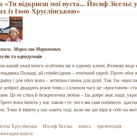
а «Ти відкриєш мої вуcта... Йосиф Зісельс 
ах із Ізою Хруслінською»
книги.
Мирослав Маринович.
рузів та однодумців
а вашій увазі книга особлива ще в одному ключі. Розмову веде 
ромадянка Польщі, аїї співбесідник – етнічний єврей. Проте обоє
раїну і для обох вона – затишна гавань для душі. Так, Іза «вросла
е добрих двадцять років тому,і з плином часу це «вростання» ст
им. Це не сліпа й безкритична любов – Іза добре знає наші, украї
Проте вона бачить у нас також і те, чого ми самі побачити, здаєть
і. Тому й вірить у нас навіть тоді, коли ми цю віру в себе на ми
белла Хруслінська
Иосиф Зісельс
книга
презентація
зентация книги