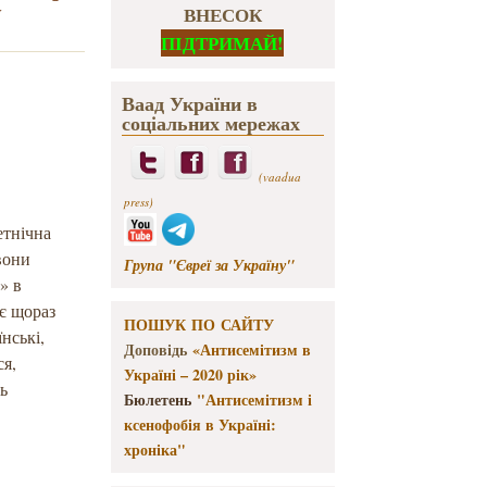
у
ВНЕСОК
ПІДТРИМАЙ!
Ваад України в
соціальних мережах
(vaadua
press)
етнічна
 вони
Група "Євреї за Україну"
» в
ає щораз
ПОШУК ПО САЙТУ
нські,
Доповідь
«Антисемітизм в
ся,
Україні – 2020 рік»
ть
Бюлетень
"Антисемітизм і
ксенофобія в Україні:
хроніка"