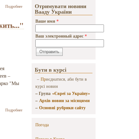
Отримувати новини
о 22 лютого в
Подробнее
Вааду України
Києві
відбудеться
Ваше имя
*
презентація
ить..."
книги Иосифа
Зісельса «Ти
Ваш электронный адрес
*
відкриєш мої
вуcта... Йосиф
Зісельс у
розмовах із
Ізою
Хруслінською»
ея
Бути в курсі
еев –
–
Пр
иєднатися, аби бути в
барко "Мы
курсі новин
– Група
«Євреї за Україну»
–
Архів новин за місяцями
–
Основні рубрики сайту
о
Подробнее
Презентация
книги
Погода
Бориса
Забарко
"Мы хотели
Погода в
Киеве