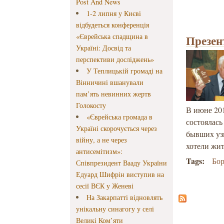
Post And News
1-2 липня у Києві
відбудеться конференція
«Єврейська спадщина в
Презен
Україні: Досвід та
перспективи досліджень»
У Теплицькій громаді на
Вінничині вшанували
пам’ять невинних жертв
Голокосту
В июне 201
«Єврейська громада в
состоялась
Україні скорочується через
бывших уз
війну, а не через
хотели жи
антисемітизм»:
Tags:
Бор
Співпрезидент Вааду України
Едуард Шифрін виступив на
сесії ВЄК у Женеві
На Закарпатті відновлять
унікальну синагогу у селі
Великі Ком’яти