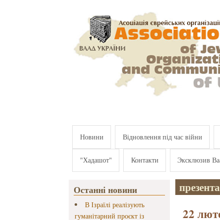
Перейти к основному содержанию
Новини
Відновлення під час війни
"Хадашот"
Контакти
Эксклюзив Ва
презент
Останні новини
В Ізраїлі реалізують
22 лют
гуманітарний проєкт із