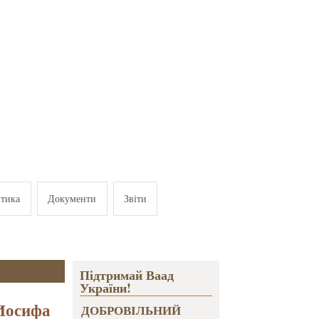
ітика
Документи
Звіти
Підтримай Ваад
України!
 Иосифа
ДОБРОВІЛЬНИЙ