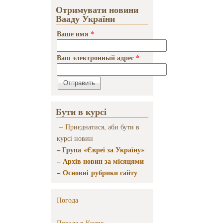
Отримувати новини
Вааду України
Ваше имя
*
Ваш электронный адрес
*
Бути в курсі
–
Пр
иєднатися, аби бути в
курсі новин
– Група
«Євреї за Україну»
–
Архів новин за місяцями
–
Основні рубрики сайту
Погода
Погода в
Киеве