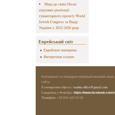
Маца до свята Песах:
підсумки реалізації
гуманітарного проєкту World
Jewish Congress та Вааду
України у 2022-2026 році
Еврейський світ
Еврейские женщины
Интересные ссылки
Копіювання та передрук публікацій можливі лише 
сайту.
Електронна адреса:
vaadua.office@gmail.com
Сторінка у Фейсбук:
https://www.facebook.com/
Телефон:
+38 066 420 55 06.