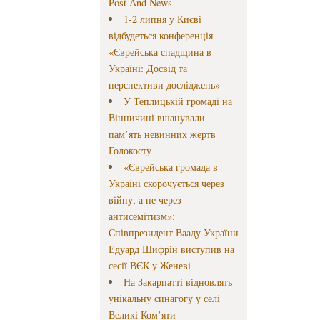
Post And News
1-2 липня у Києві
відбудеться конференція
«Єврейська спадщина в
Україні: Досвід та
перспективи досліджень»
У Теплицькій громаді на
Вінничині вшанували
пам’ять невинних жертв
Голокосту
«Єврейська громада в
Україні скорочується через
війну, а не через
антисемітизм»:
Співпрезидент Вааду України
Едуард Шифрін виступив на
сесії ВЄК у Женеві
На Закарпатті відновлять
унікальну синагогу у селі
Великі Ком’яти