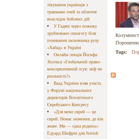
лікування українців з
травмами очей та обличчя
внаслідок бойових дій
У Гадячі через пожежу
зруйновано синагогу біля
Колумнист
поховання засновника руху
Порошенко
«Хабад» в Україні
Tags:
По
Онлайн-лекція Йосифа
Зісельса «Глобальний право-
консервативний зсув: міф чи
реальність?»
Ваад України взяв участь
у Форумі національних
директорів Всесвітнього
Єврейського Конгресу
«Для мене єврей — це
єврей. Немає значення, де він
живе. Ми — одна родина»:
Едуард Шифрін для Jewish