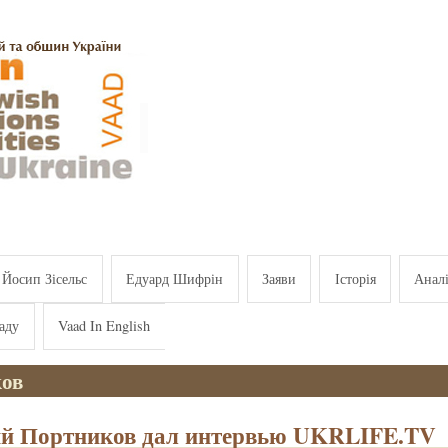
Йосип Зісельс
Едуард Шифрін
Заяви
Історія
Анал
аду
Vaad In English
ов
й Портников дал интервью UKRLIFE.TV