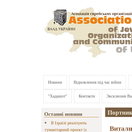
Перейти к основному содержанию
Новини
Відновлення під час війни
"Хадашот"
Контакти
Эксклюзив Ва
Портник
Останні новини
В Ізраїлі реалізують
Витали
гуманітарний проєкт із