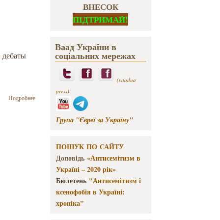
ВНЕСОК
ПІДТРИМАЙ!
Ваад України в
соціальних мережах
 дебаты
(vaadua
press)
о Виталий
Подробнее
Портников
дал интервью
Група "Євреї за Україну"
UKRLIFE.TV
ПОШУК ПО САЙТУ
Доповідь
«Антисемітизм в
Україні – 2020 рік»
Бюлетень
"Антисемітизм і
ксенофобія в Україні:
хроніка"