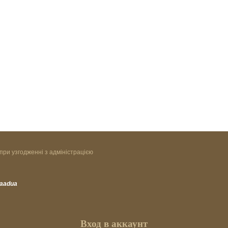
при узгодженні з адміністрацією
vaadua
Вход в аккаунт