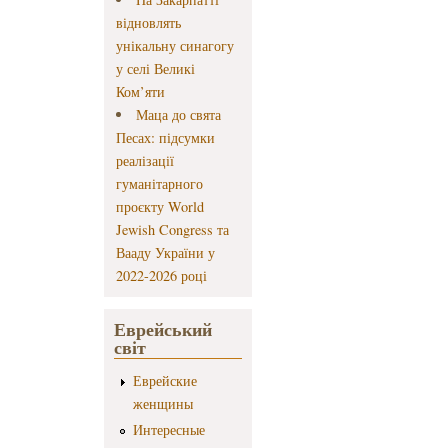
відновлять
унікальну синагогу
у селі Великі
Ком’яти
Маца до свята
Песах: підсумки
реалізації
гуманітарного
проєкту World
Jewish Congress та
Вааду України у
2022-2026 році
Еврейський
світ
Еврейские
женщины
Интересные