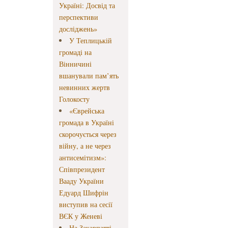
Україні: Досвід та
перспективи
досліджень»
У Теплицькій
громаді на
Вінничині
вшанували пам’ять
невинних жертв
Голокосту
«Єврейська
громада в Україні
скорочується через
війну, а не через
антисемітизм»:
Співпрезидент
Вааду України
Едуард Шифрін
виступив на сесії
ВЄК у Женеві
На Закарпатті