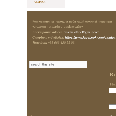
ссылки
Копіювання та передрук публікацій можливі лише при
узгодженні з адміністрацією сайту.
Електронна адреса:
vaadua.office@gmail.com
Сторінка у Фейсбук:
https://www.facebook.com/vaadua
Телефон:
+38 066 420 55 06.
Вх
Имя