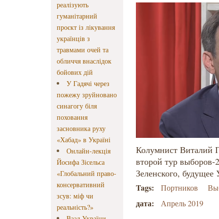
реалізують
гуманітарний
проєкт із лікування
українців з
травмами очей та
обличчя внаслідок
бойових дій
У Гадячі через
пожежу зруйновано
синагогу біля
поховання
засновника руху
«Хабад» в Україні
Колумнист Виталий 
Онлайн-лекція
второй тур выборов-
Йосифа Зісельса
Зеленского, будущее 
«Глобальний право-
консервативний
Tags:
Портников
Вы
зсув: міф чи
дата:
Апрель 2019
реальність?»
Ваад України