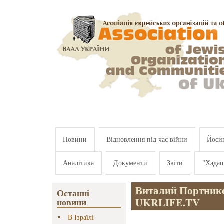
Перейти к основному содержанию
Новини
Відновлення під час війни
Йосип
Аналітика
Документи
Звіти
"Хада
Виталий Портнико
Останні
UKRLIFE.TV
новини
В Ізраїлі