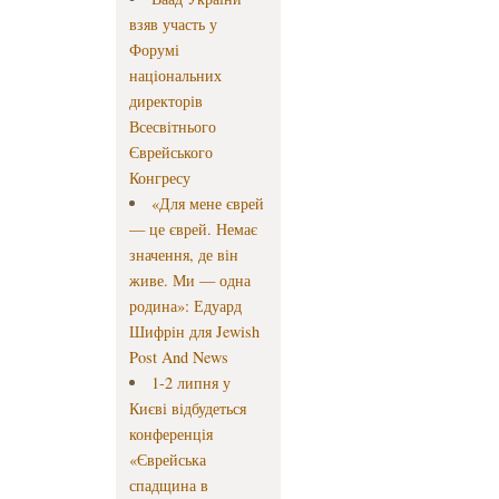
взяв участь у
Форумі
національних
директорів
Всесвітнього
Єврейського
Конгресу
«Для мене єврей
— це єврей. Немає
значення, де він
живе. Ми — одна
родина»: Едуард
Шифрін для Jewish
Post And News
1-2 липня у
Києві відбудеться
конференція
«Єврейська
спадщина в