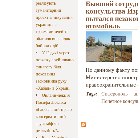
Бывший сотруд
реалізують
консульства Из
гуманітарний
пытался незако
проєкт із лікування
атомобиль
українців з
травмами очей та
обличчя внаслідок
бойових дій
У Гадячі через
пожежу зруйновано
синагогу біля
По данному факту п
поховання
Министерство иностр
засновника руху
правоохранительные 
«Хабад» в Україні
Tags:
Сиферополь
а
Онлайн-лекція
Почетное консул
Йосифа Зісельса
«Глобальний право-
консервативний
зсув: міф чи
реальність?»
Ваад України