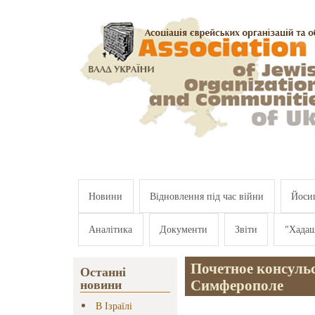
Перейти к основному содержанию
Новини
Відновлення під час війни
Йосип
Аналітика
Документи
Звіти
"Хада
Почетное консульс
Останні
Симферополе
новини
В Ізраїлі