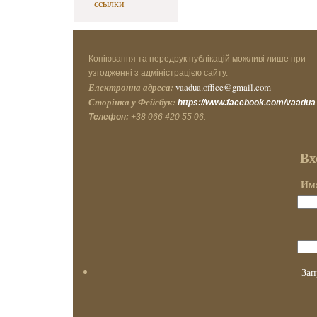
ссылки
Копіювання та передрук публікацій можливі лише при
узгодженні з адміністрацією сайту.
Електронна адреса:
vaadua.office@gmail.com
Сторінка у Фейсбук:
https://www.facebook.com/vaadua
Телефон:
+38 066 420 55 06.
Вх
Имя
Зап