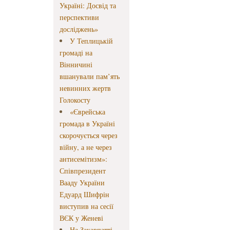
Україні: Досвід та
перспективи
досліджень»
У Теплицькій
громаді на
Вінничині
вшанували пам’ять
невинних жертв
Голокосту
«Єврейська
громада в Україні
скорочується через
війну, а не через
антисемітизм»:
Співпрезидент
Вааду України
Едуард Шифрін
виступив на сесії
ВЄК у Женеві
На Закарпатті