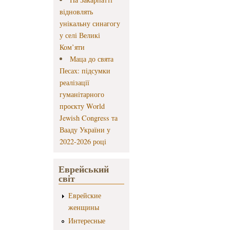
відновлять
унікальну синагогу
у селі Великі
Ком’яти
Маца до свята
Песах: підсумки
реалізації
гуманітарного
проєкту World
Jewish Congress та
Вааду України у
2022-2026 році
Еврейський
світ
Еврейские
женщины
Интересные