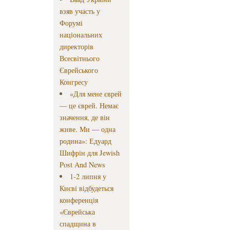
взяв участь у
Форумі
національних
директорів
Всесвітнього
Єврейського
Конгресу
«Для мене єврей
— це єврей. Немає
значення, де він
живе. Ми — одна
родина»: Едуард
Шифрін для Jewish
Post And News
1-2 липня у
Києві відбудеться
конференція
«Єврейська
спадщина в