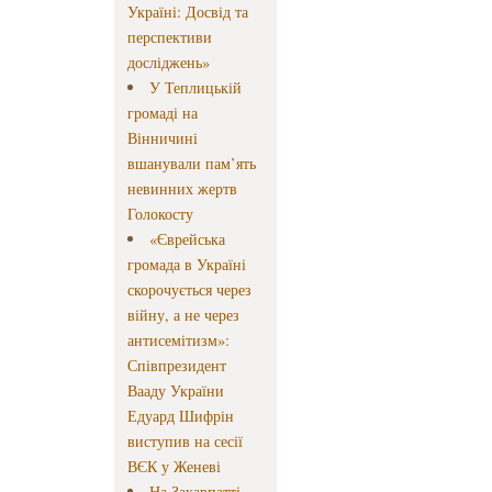
Україні: Досвід та
перспективи
досліджень»
У Теплицькій
громаді на
Вінничині
вшанували пам’ять
невинних жертв
Голокосту
«Єврейська
громада в Україні
скорочується через
війну, а не через
антисемітизм»:
Співпрезидент
Вааду України
Едуард Шифрін
виступив на сесії
ВЄК у Женеві
На Закарпатті