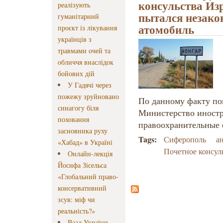
консульства Из
реалізують
пытался незако
гуманітарний
атомобиль
проєкт із лікування
українців з
травмами очей та
обличчя внаслідок
бойових дій
У Гадячі через
пожежу зруйновано
По данному факту п
синагогу біля
Министерство иностр
поховання
правоохранительные 
засновника руху
Tags:
Сиферополь
а
«Хабад» в Україні
Почетное консул
Онлайн-лекція
Йосифа Зісельса
«Глобальний право-
консервативний
зсув: міф чи
реальність?»
Ваад України