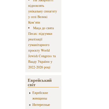
відновлять
унікальну синагогу
у селі Великі
Ком’яти
Маца до свята
Песах: підсумки
реалізації
гуманітарного
проєкту World
Jewish Congress та
Вааду України у
2022-2026 році
Еврейський
світ
Еврейские
женщины
Интересные