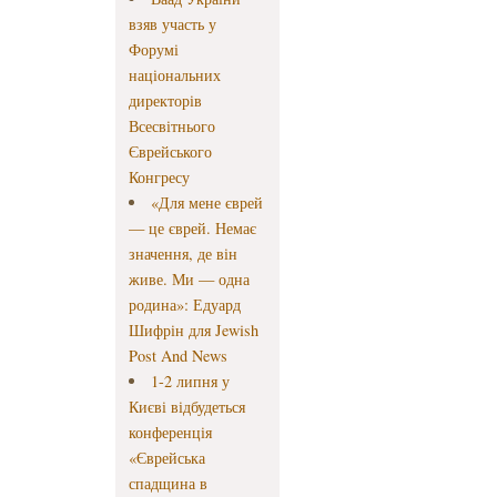
взяв участь у
Форумі
національних
директорів
Всесвітнього
Єврейського
Конгресу
«Для мене єврей
— це єврей. Немає
значення, де він
живе. Ми — одна
родина»: Едуард
Шифрін для Jewish
Post And News
1-2 липня у
Києві відбудеться
конференція
«Єврейська
спадщина в