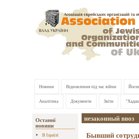
Перейти к основному содержанию
Новини
Відновлення під час війни
Йосип
Аналітика
Документи
Звіти
"Хада
незаконный ввоз
Останні
новини
Бывший сотруд
В Ізраїлі