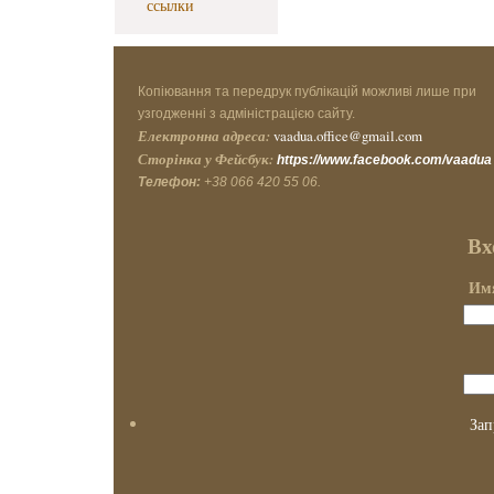
ссылки
Копіювання та передрук публікацій можливі лише при
узгодженні з адміністрацією сайту.
Електронна адреса:
vaadua.office@gmail.com
Сторінка у Фейсбук:
https://www.facebook.com/vaadua
Телефон:
+38 066 420 55 06.
Вх
Имя
Зап