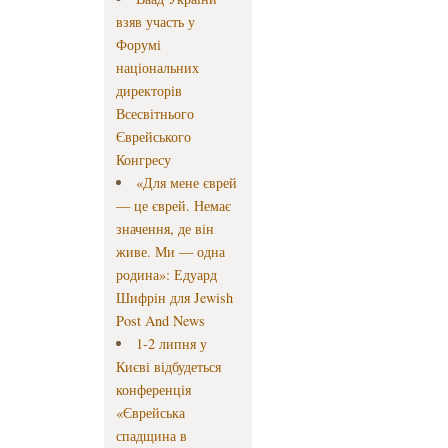
взяв участь у
Форумі
національних
директорів
Всесвітнього
Єврейського
Конгресу
«Для мене єврей
— це єврей. Немає
значення, де він
живе. Ми — одна
родина»: Едуард
Шифрін для Jewish
Post And News
1-2 липня у
Києві відбудеться
конференція
«Єврейська
спадщина в