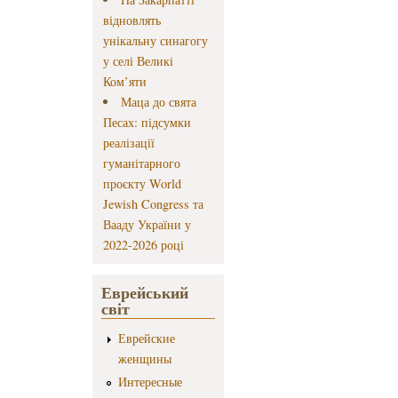
відновлять
унікальну синагогу
у селі Великі
Ком’яти
Маца до свята
Песах: підсумки
реалізації
гуманітарного
проєкту World
Jewish Congress та
Вааду України у
2022-2026 році
Еврейський
світ
Еврейские
женщины
Интересные