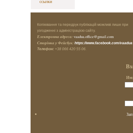
ссылки
Копіювання та передрук публікацій можливі лише при
узгодженні з адміністрацією сайту.
Електронна адреса:
vaadua.office@gmail.com
Сторінка у Фейсбук:
https://www.facebook.com/vaadua
Телефон:
+38 066 420 55 06.
Вх
Имя
Зап