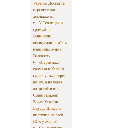
Україні: Досвід та
перспективи
досліджень»
У Теплицькій
громаді на
Вінничині
вшанували пам’ять
невинних жертв
Голокосту
«Єврейська
громада в Україні
скорочується через
війну, а не через
антисемітизм»:
Співпрезидент
Вааду України
Едуард Шифрін
виступив на сесії
ВЄК у Женеві
На Закарпатті