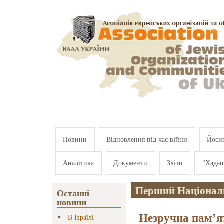
Перейти к основному содержанию
Новини
Відновлення під час війни
Йосип
Аналітика
Документи
Звіти
"Хада
Перший Націонал
Останні
новини
Незручна пам’я
В Ізраїлі