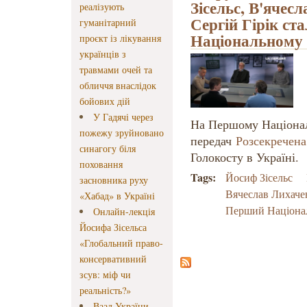
Зісельс, В'ячесл
реалізують
Сергій Гірік ст
гуманітарний
Національному
проєкт із лікування
українців з
травмами очей та
обличчя внаслідок
бойових дій
У Гадячі через
На Першому Націонал
пожежу зруйновано
передач
Розсекречена 
синагогу біля
Голокосту в Україні.
поховання
Tags:
Йосиф Зісельс
засновника руху
Вячеслав Лихаче
«Хабад» в Україні
Перший Націона
Онлайн-лекція
Йосифа Зісельса
«Глобальний право-
консервативний
зсув: міф чи
реальність?»
Ваад України