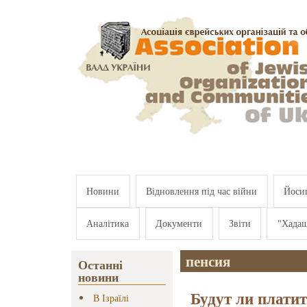
Перейти к основному содержанию
Новини
Відновлення під час війни
Йосип
Аналітика
Документи
Звіти
"Хада
пенсия
Останні
новини
Будут ли плати
В Ізраїлі