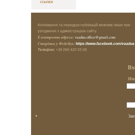
ссылки
Копіювання та передрук публікацій можливі лише при
узгодженні з адміністрацією сайту.
Електронна адреса:
vaadua.office@gmail.com
Сторінка у Фейсбук:
https://www.facebook.com/vaadua
Телефон:
+38 066 420 55 06.
Вх
Имя
Зап