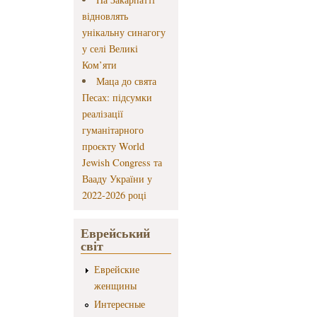
відновлять
унікальну синагогу
у селі Великі
Ком’яти
Маца до свята
Песах: підсумки
реалізації
гуманітарного
проєкту World
Jewish Congress та
Вааду України у
2022-2026 році
Еврейський
світ
Еврейские
женщины
Интересные