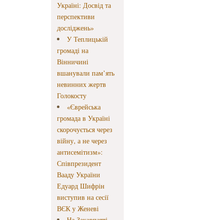
Україні: Досвід та
перспективи
досліджень»
У Теплицькій
громаді на
Вінничині
вшанували пам’ять
невинних жертв
Голокосту
«Єврейська
громада в Україні
скорочується через
війну, а не через
антисемітизм»:
Співпрезидент
Вааду України
Едуард Шифрін
виступив на сесії
ВЄК у Женеві
На Закарпатті