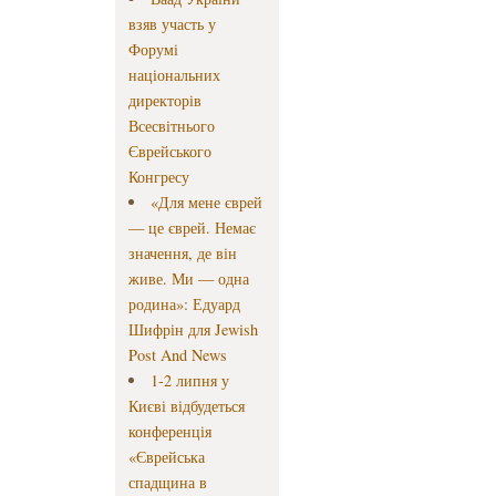
взяв участь у
Форумі
національних
директорів
Всесвітнього
Єврейського
Конгресу
«Для мене єврей
— це єврей. Немає
значення, де він
живе. Ми — одна
родина»: Едуард
Шифрін для Jewish
Post And News
1-2 липня у
Києві відбудеться
конференція
«Єврейська
спадщина в