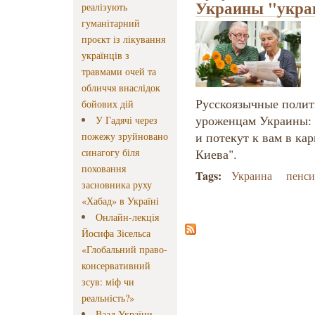
Украины "укра
реалізують
гуманітарний
проєкт із лікування
українців з
травмами очей та
обличчя внаслідок
Русскоязычные полит
бойових дій
уроженцам Украины: 
У Гадячі через
и потекут к вам в ка
пожежу зруйновано
синагогу біля
Киева".
поховання
Tags:
Украина
пенси
засновника руху
«Хабад» в Україні
Онлайн-лекція
Йосифа Зісельса
«Глобальний право-
консервативний
зсув: міф чи
реальність?»
Ваад України