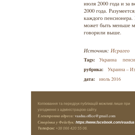
июля 2000 года и за 
2000 года. Разумеется
каждого пенсионера. 
может быть меньше м
говорили выше.
Источник:
Исрагео
Tags:
Украина
пенси
рубрика:
Украина – И
дата:
июль 2016
Копіювання та передрук публікацій можливі лише при
узгодженні з адміністрацією сайту.
Електронна адреса:
vaadua.office@gmail.com
Сторінка у Фейсбук:
https://www.facebook.com/vaadua
Телефон:
+38 066 420 55 06.