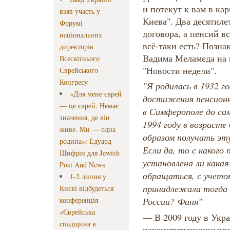
и потекут к вам в ка
взяв участь у
Киева". Два десятил
Форумі
договора, а пенсий вс
національних
всё-таки есть? Позна
директорів
Вадима Меламеда на 
Всесвітнього
"Новости недели".
Єврейського
Конгресу
"Я родилась в 1932 го
«Для мене єврей
достижения пенсионн
— це єврей. Немає
в Симферополе до са
значення, де він
1994 году в возрасте
живе. Ми — одна
образом получать эт
родина»: Едуард
Если да, то с какого 
Шифрін для Jewish
установлена ли какая
Post And News
обращаться, с учет
1-2 липня у
принадлежала тогда 
Києві відбудеться
конференція
России? Фаня"
«Єврейська
— В 2009 году в Укр
спадщина в
неконституционными 