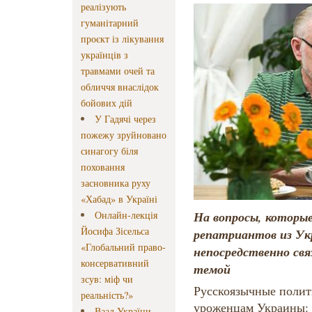
реалізують
гуманітарний
проєкт із лікування
українців з
травмами очей та
обличчя внаслідок
бойових дій
У Гадячі через
пожежу зруйновано
синагогу біля
поховання
засновника руху
«Хабад» в Україні
На вопросы, которы
Онлайн-лекція
Йосифа Зісельса
репатриантов из Ук
«Глобальний право-
непосредственно свя
консервативний
темой
зсув: міф чи
Русскоязычные полит
реальність?»
уроженцам Украины: 
Ваад України