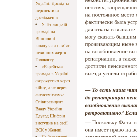
Україні: Досвід та
пенсиях, запрещавш
перспективи
на постоянное место 
досліджень»
фактически была уст
У Теплицькій
для отказа в выплате
громаді на
могу сказать бывшим
Вінничині
проживающим ныне в 
вшанували пам’ять
на возобновление вы
невинних жертв
репатриации, а также
Голокосту
достигли пенсионного
«Єврейська
выезда успели отрабо
громада в Україні
скорочується через
війну, а не через
— То есть наша чит
антисемітизм»:
до репатриации пенс
Співпрезидент
возобновление выпл
Вааду України
ретроактивно? Если 
Едуард Шифрін
— Поскольку Фаня по
виступив на сесії
она имеет право на в
ВЄК у Женеві
сегодняшний день нам
На Закарпатті