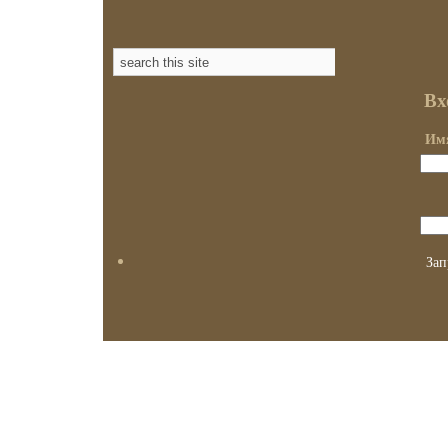
Вх
Имя
Зап