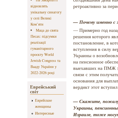
ретроактивно за перио
відновлять
унікальну синагогу
у селі Великі
— Почему именно с 
Ком’яти
— Примерно год наза
Маца до свята
решения которого яв
Песах: підсумки
постановление, в кото
реалізації
гуманітарного
вступления в силу в
проєкту World
Украины о возобновл
Jewish Congress та
на пенсионное обесп
Вааду України у
выехавших на ПМЖ з
2022-2026 році
связи с этим получа
основания для выпла
Еврейський
вердикт этот вступил 
світ
Еврейские
— Скажите, пожалу
женщины
Украины, пенсионны
Интересные
Израиле, тоже могу