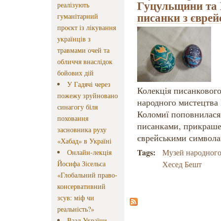
Гуцульщини та 
реалізують
писанки з євре
гуманітарний
проєкт із лікування
українців з
травмами очей та
обличчя внаслідок
бойових дій
У Гадячі через
Колекція писанковог
пожежу зруйновано
народного мистецтва
синагогу біля
Коломиї поповнилася
поховання
писанками, прикраш
засновника руху
єврейськими символа
«Хабад» в Україні
Tags:
Музей народного
Онлайн-лекція
Йосифа Зісельса
Хесед Бешт
«Глобальний право-
консервативний
зсув: міф чи
реальність?»
Ваад України