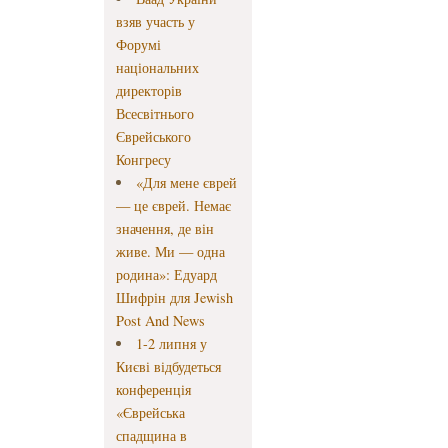
взяв участь у
Форумі
національних
директорів
Всесвітнього
Єврейського
Конгресу
«Для мене єврей
— це єврей. Немає
значення, де він
живе. Ми — одна
родина»: Едуард
Шифрін для Jewish
Post And News
1-2 липня у
Києві відбудеться
конференція
«Єврейська
спадщина в