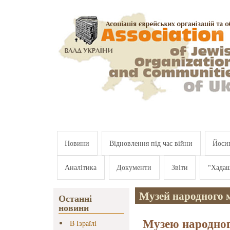
Перейти к основному содержанию
Новини
Відновлення під час війни
Йосип
Аналітика
Документи
Звіти
"Хада
Музей народного 
Останні
новини
Музею народног
В Ізраїлі