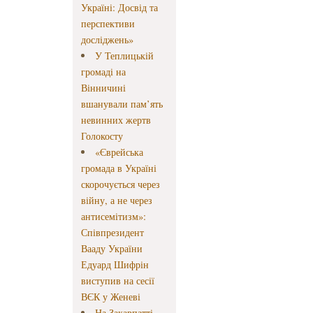
Україні: Досвід та
перспективи
досліджень»
У Теплицькій
громаді на
Вінничині
вшанували пам’ять
невинних жертв
Голокосту
«Єврейська
громада в Україні
скорочується через
війну, а не через
антисемітизм»:
Співпрезидент
Вааду України
Едуард Шифрін
виступив на сесії
ВЄК у Женеві
На Закарпатті