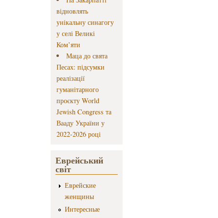
відновлять
унікальну синагогу
у селі Великі
Ком’яти
Маца до свята
Песах: підсумки
реалізації
гуманітарного
проєкту World
Jewish Congress та
Вааду України у
2022-2026 році
Еврейський
світ
Еврейские
женщины
Интересные