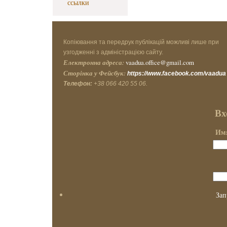
ссылки
Копіювання та передрук публікацій можливі лише при
узгодженні з адміністрацією сайту.
Електронна адреса:
vaadua.office@gmail.com
Сторінка у Фейсбук:
https://www.facebook.com/vaadua
Телефон:
+38 066 420 55 06.
Вх
Имя
Зап