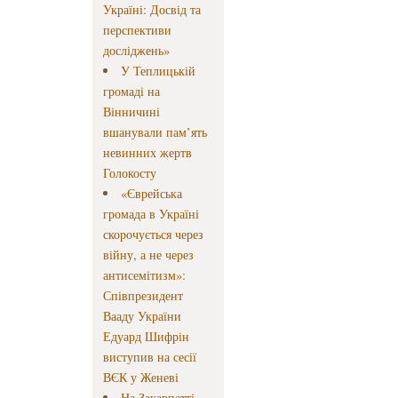
Україні: Досвід та
перспективи
досліджень»
У Теплицькій
громаді на
Вінничині
вшанували пам’ять
невинних жертв
Голокосту
«Єврейська
громада в Україні
скорочується через
війну, а не через
антисемітизм»:
Співпрезидент
Вааду України
Едуард Шифрін
виступив на сесії
ВЄК у Женеві
На Закарпатті