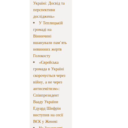
Україні: Досвід та
перспективи
досліджень»
У Теплицькій
громаді на
Вінничині
вшанували пам’ять
невинних жертв
Голокосту
«Єврейська
громада в Україні
скорочується через
війну, а не через
антисемітизм»:
Співпрезидент
Вааду України
Едуард Шифрін
виступив на сесії
ВЄК у Женеві
На Закарпатті