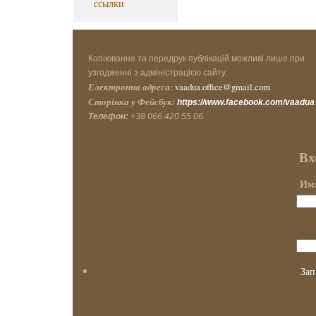
ссылки
Копіювання та передрук публікацій можливі лише при
узгодженні з адміністрацією сайту.
Електронна адреса:
vaadua.office@gmail.com
Сторінка у Фейсбук:
https://www.facebook.com/vaadua
Телефон:
+38 066 420 55 06.
Вх
Имя
Зап