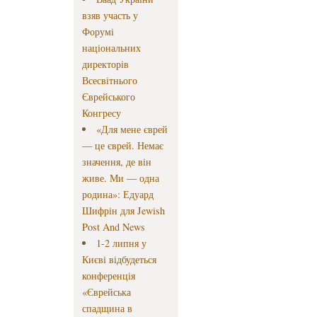
взяв участь у
Форумі
національних
директорів
Всесвітнього
Єврейського
Конгресу
«Для мене єврей
— це єврей. Немає
значення, де він
живе. Ми — одна
родина»: Едуард
Шифрін для Jewish
Post And News
1-2 липня у
Києві відбудеться
конференція
«Єврейська
спадщина в