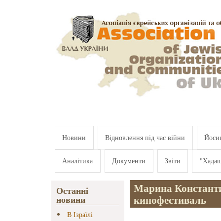
Перейти к основному содержанию
Новини
Відновлення під час війни
Йосип
Аналітика
Документи
Звіти
"Хада
Марина Констант
Останні
кинофестиваль
новини
В Ізраїлі