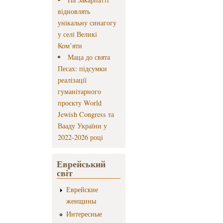
відновлять
унікальну синагогу
у селі Великі
Ком’яти
Маца до свята
Песах: підсумки
реалізації
гуманітарного
проєкту World
Jewish Congress та
Вааду України у
2022-2026 році
Еврейський
світ
Еврейские
женщины
Интересные