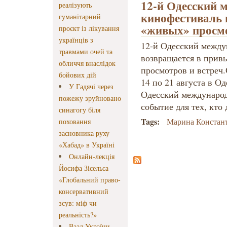
12-й Одесский 
реалізують
кинофестиваль 
гуманітарний
«живых» просм
проєкт із лікування
українців з
12-й Одесский между
травмами очей та
возвращается в при
обличчя внаслідок
просмотров и встреч
бойових дій
14 по 21 августа в Од
У Гадячі через
Одесский международ
пожежу зруйновано
событие для тех, кто
синагогу біля
Tags:
Марина Констан
поховання
засновника руху
«Хабад» в Україні
Онлайн-лекція
Йосифа Зісельса
«Глобальний право-
консервативний
зсув: міф чи
реальність?»
Ваад України