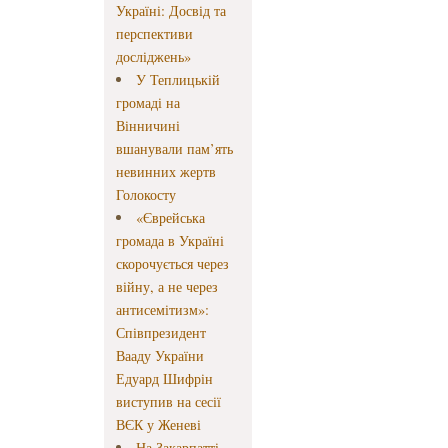
Україні: Досвід та
перспективи
досліджень»
У Теплицькій
громаді на
Вінничині
вшанували пам’ять
невинних жертв
Голокосту
«Єврейська
громада в Україні
скорочується через
війну, а не через
антисемітизм»:
Співпрезидент
Вааду України
Едуард Шифрін
виступив на сесії
ВЄК у Женеві
На Закарпатті