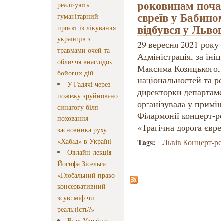
роковинам почат
реалізують
євреїв у Бабино
гуманітарний
відбувся у Льво
проєкт із лікування
українців з
29 вересня 2021 року
травмами очей та
Адміністрація, за ін
обличчя внаслідок
Максима Козицького,
бойових дій
національностей та р
У Гадячі через
директорки департам
пожежу зруйновано
організувала у примі
синагогу біля
Філармонії концерт-р
поховання
«Трагічна дорога євр
засновника руху
«Хабад» в Україні
Tags:
Львів Концерт-р
Онлайн-лекція
Йосифа Зісельса
«Глобальний право-
консервативний
зсув: міф чи
реальність?»
Ваад України