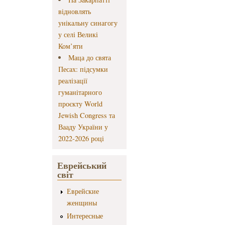
відновлять
унікальну синагогу
у селі Великі
Ком’яти
Маца до свята
Песах: підсумки
реалізації
гуманітарного
проєкту World
Jewish Congress та
Вааду України у
2022-2026 році
Еврейський
світ
Еврейские
женщины
Интересные