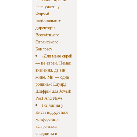
взяв участь у
Форумі
національних
директорів
Всесвітнього
Єврейського
Конгресу
«Для мене єврей
— це єврей. Немає
значення, де він
живе. Ми — одна
родина»: Едуард
Шифрін для Jewish
Post And News
1-2 липня у
Києві відбудеться
конференція
«Єврейська
спадщина в