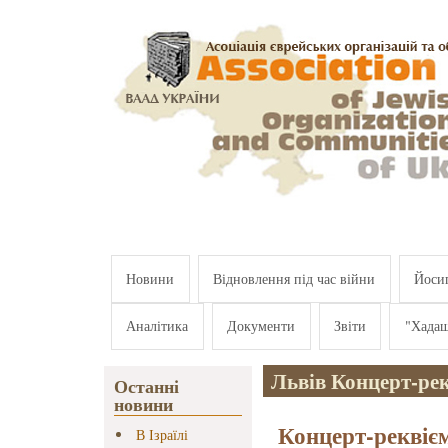
Перейти к основному содержанию
Новини
Відновлення під час війни
Йосип
Аналітика
Документи
Звіти
"Хада
Львів Концерт-ре
Останні
новини
Концерт-реквіє
В Ізраїлі