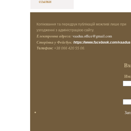
ссылки
Копіювання та передрук публікацій можливі лише при
узгодженні з адміністрацією сайту.
Електронна адреса:
vaadua.office@gmail.com
Сторінка у Фейсбук:
https://www.facebook.com/vaadua
Телефон:
+38 066 420 55 06.
Вх
Имя
Зап