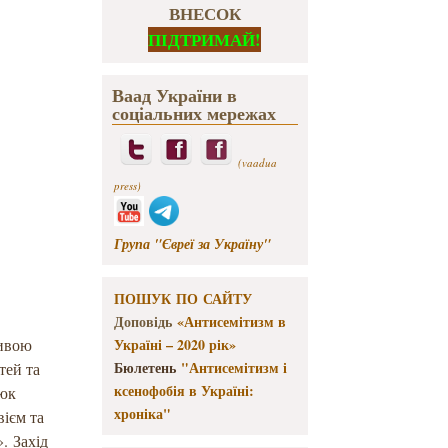
ВНЕСОК
ПІДТРИМАЙ!
Ваад України в
соціальних мережах
(vaadua
press)
Група "Євреї за Україну"
ПОШУК ПО САЙТУ
Доповідь
«Антисемітизм в
тивою
Україні – 2020 рік»
Бюлетень
"Антисемітизм і
тей та
ксенофобія в Україні:
люк
хроніка"
вієм та
. Захід