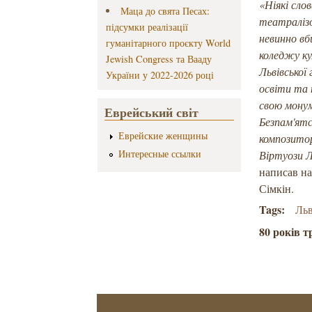
«Ніякі сло
Маца до свята Песах:
театралізо
підсумки реалізації
невинно в
гуманітарного проєкту World
коледжу к
Jewish Congress та Вааду
Львівської
України у 2022-2026 році
освіти та 
свою монум
Еврейський світ
Безпам'ят
Еврейские женщины
композитор
Интересные ссылки
Віртуози Л
написав на
Сімкін.
Tags:
Льв
80 років т