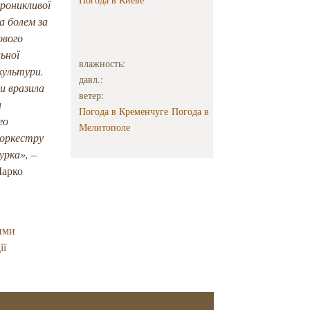
роникливої
а болем за
ового
ьної
влажность:
 культури.
давл.:
и вразила
ветер:
а
Погода в Кременчуге
Погода в
го
Мелитополе
 оркестру
Бурка»
,
–
Марко
ими
ії