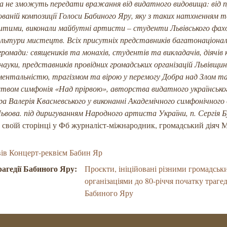
ва не зможуть передати вражання від видатного видовища: від п
ваній композиції Голоси Бабиного Яру, яку з таких натхненням т
битими, виконали майбутні артисти –
студенти Львівського фах
ультури мистецтв.
Всіх присутніх представників багатонаціонал
 громади: священиків та монахів, студентів та викладачів, діячів
науки, представників провідних громадських організацій Львівщин
ентальністю, трагізмом та вірою у перемогу Добра над Злом т
ством симфонія
«Над прірвою
», авторства видатного українсько
а Валерія Квасневського у виконанні Академічного симфонічного
ьвова. під диригуванням Народного артиста України, п. Сергія 
 своїй сторінці у Фб журналіст-міжнародник, громадський діяч 
ів Концерт-реквієм Бабин Яр
рагедії Бабиного Яру:
Проєкти, ініційовані різними громадськ
організаціями до 80-річчя початку трагед
Бабиного Яру