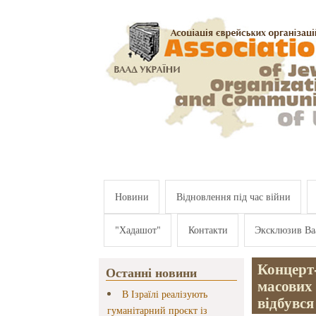
Перейти к основному содержанию
Новини
Відновлення під час війни
"Хадашот"
Контакти
Эксклюзив Ва
Концерт
Останні новини
масових 
В Ізраїлі реалізують
відбувся
гуманітарний проєкт із