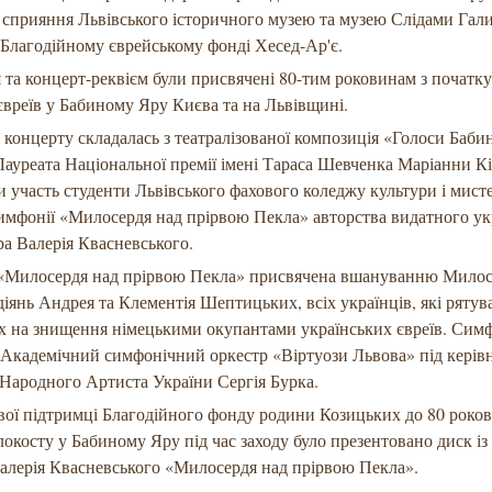
а сприяння Львівського історичного музею та музею Слідами Гал
 Благодійному єврейському фонді Хесед-Ар'є.
 та концерт-реквієм були присвячені 80-тим роковинам з початк
 євреїв у Бабиному Яру Києва та на Львівщині.
 концерту складалась з театралізованої композиція «Голоси Баби
Лауреата Національної премії імені Тараса Шевченка Маріанни Кі
ли участь студенти Львівського фахового коледжу культури і мист
имфонії «Милосердя над прірвою Пекла» авторства видатного ук
а Валерія Квасневського.
«Милосердя над прірвою Пекла» присвячена вшануванню Милос
діянь Андрея та Клементія Шептицьких, всіх українців, які ряту
х на знищення німецькими окупантами українських євреїв. Сим
 Академічний симфонічний оркестр «Віртуози Львова» під кері
Народного Артиста України Сергія Бурка.
вої підтримці Благодійного фонду родини Козицьких до 80 роко
олокосту у Бабиному Яру під час заходу було презентовано диск із
алерія Квасневського «Милосердя над прірвою Пекла».