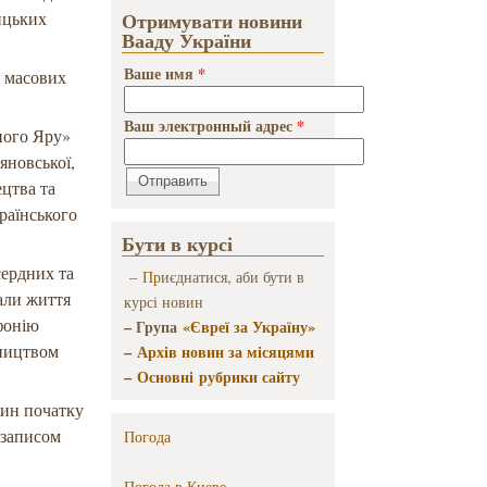
ицьких
Отримувати новини
Вааду України
Ваше имя
*
у масових
Ваш электронный адрес
*
ного Яру»
яновської,
ецтва та
раїнського
Бути в курсі
ердних та
–
Пр
иєднатися, аби бути в
вали життя
курсі новин
фонію
– Група
«Євреї за Україну»
вництвом
–
Архів новин за місяцями
–
Основні рубрики сайту
вин початку
 записом
Погода
Погода в
Киеве