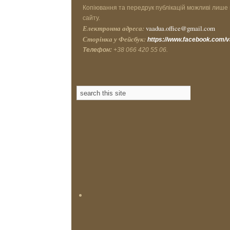
Копіювання та передрук публікацій можливі лише 
сайту.
Електронна адреса:
vaadua.office@gmail.com
Сторінка у Фейсбук:
https://www.facebook.com/
Телефон:
+38 066 420 55 06.