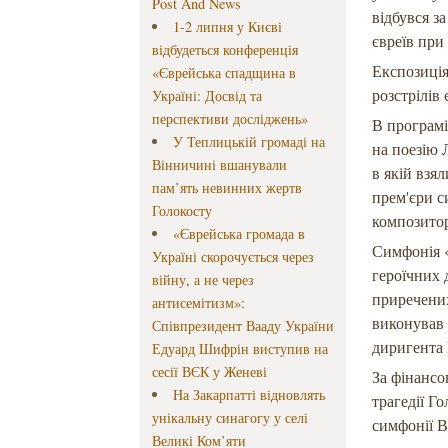
Post And News
відбувся з
1-2 липня у Києві
євреїв при
відбудеться конференція
Експозиція
«Єврейська спадщина в
розстрілів
Україні: Досвід та
перспективи досліджень»
В програмі
У Теплицькій громаді на
на поезію 
Вінничині вшанували
в якій взя
пам’ять невинних жертв
прем'єри с
Голокосту
композитор
«Єврейська громада в
Симфонія 
Україні скорочується через
героїчних 
війну, а не через
приречени
антисемітизм»:
виконував
Співпрезидент Вааду України
диригента 
Едуард Шифрін виступив на
сесії ВЄК у Женеві
За фінансо
На Закарпатті відновлять
трагедії Г
унікальну синагогу у селі
симфонії В
Великі Ком’яти