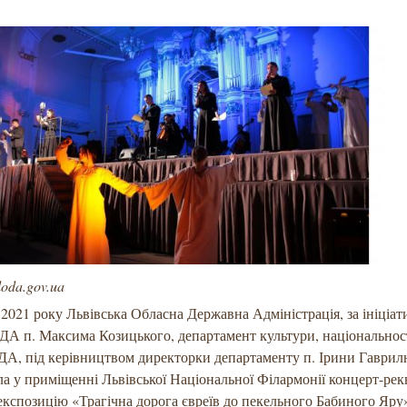
da.gov.ua
 2021 року Львівська Обласна Державна Адміністрація, за ініціа
А п. Максима Козицького, департамент культури, національнос
ДА, під керівництвом директорки департаменту п. Ірини Гаври
ла у приміщенні Львівської Національної Філармонії концерт-рек
експозицію «Трагічна дорога євреїв до пекельного Бабиного Яру»