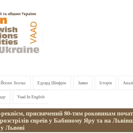
Йосип Зісельс
Едуард Шифрін
Заяви
Історія
Анал
аду
Vaad In English
-реквієм, присвячений 80-тим роковинам поча
розстрілів євреїв у Бабиному Яру та на Львівщ
 у Львові