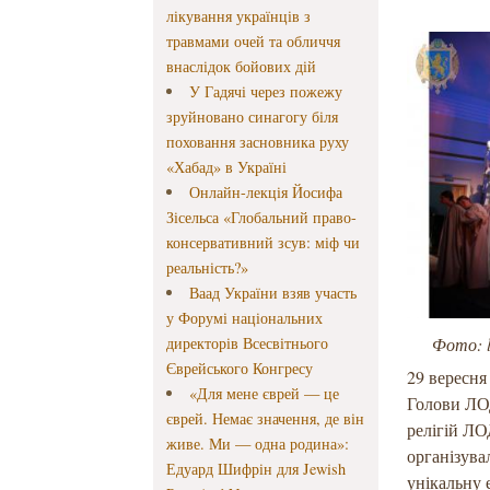
лікування українців з
травмами очей та обличчя
внаслідок бойових дій
У Гадячі через пожежу
зруйновано синагогу біля
поховання засновника руху
«Хабад» в Україні
Онлайн-лекція Йосифа
Зісельса «Глобальний право-
консервативний зсув: міф чи
реальність?»
Ваад України взяв участь
у Форумі національних
директорів Всесвітнього
Фото: lo
Єврейського Конгресу
29 вересня
«Для мене єврей — це
Голови ЛОД
єврей. Немає значення, де він
релігій ЛО
живе. Ми — одна родина»:
організува
Едуард Шифрін для Jewish
унікальну 