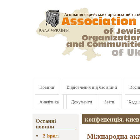
Перейти к основному содержанию
Новини
Відновлення під час війни
Йосип
Аналітика
Документи
Звіти
"Хада
конфепенція. киев
Останні
новини
Міжнародна ака
В Ізраїлі