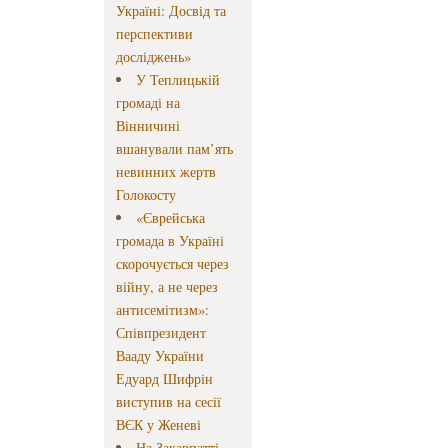
Україні: Досвід та
перспективи
досліджень»
У Теплицькій
громаді на
Вінничині
вшанували пам’ять
невинних жертв
Голокосту
«Єврейська
громада в Україні
скорочується через
війну, а не через
антисемітизм»:
Співпрезидент
Вааду України
Едуард Шифрін
виступив на сесії
ВЄК у Женеві
На Закарпатті