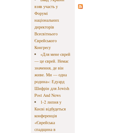
взяв участь у
Форумі
національних
директорів
Всесвітнього
Єврейського
Конгресу
«Для мене єврей
— це єврей. Немає
значення, де він
живе. Ми — одна
родина»: Едуард
Шифрін для Jewish
Post And News
1-2 липня у
Києві відбудеться
конференція
«Єврейська
спадщина в