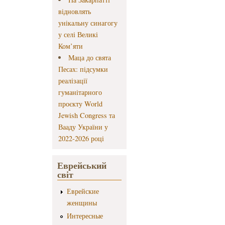
відновлять
унікальну синагогу
у селі Великі
Ком’яти
Маца до свята
Песах: підсумки
реалізації
гуманітарного
проєкту World
Jewish Congress та
Вааду України у
2022-2026 році
Еврейський
світ
Еврейские
женщины
Интересные