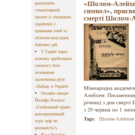
«Шолом-Алейхе
реалізують
символ», присвя
гуманітарний
смерті Шолом-А
проєкт із лікування
українців з
травмами очей та
обличчя внаслідок
бойових дій
У Гадячі через
пожежу зруйновано
синагогу біля
поховання
засновника руху
«Хабад» в Україні
Міжнародна академіч
Онлайн-лекція
Алейхем: Письменник
Йосифа Зісельса
річниці з дня смерті
«Глобальний право-
з 29 червня
по 1 липн
консервативний
Tags:
Шолом-Алейхем
зсув: міф чи
реальність?»
Ваад України