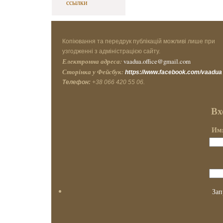
ссылки
Копіювання та передрук публікацій можливі лише при
узгодженні з адміністрацією сайту.
Електронна адреса:
vaadua.office@gmail.com
Сторінка у Фейсбук:
https://www.facebook.com/vaadua
Телефон:
+38 066 420 55 06.
Вх
Имя
Зап