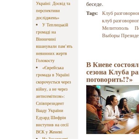
беседе.
Україні: Досвід та
перспективи
Tags:
Клуб разговорно
досліджень»
клуб разговорно
У Теплицькій
Мелитополь
П
громаді на
Выборы Президе
Вінничині
вшанували пам’ять
невинних жертв
Голокосту
В Киеве состоял
«Єврейська
сезона Клуба ра
громада в Україні
поговорить!?»
скорочується через
війну, а не через
антисемітизм»:
Співпрезидент
Вааду України
Едуард Шифрін
виступив на сесії
ВЄК у Женеві
На Закарпатті