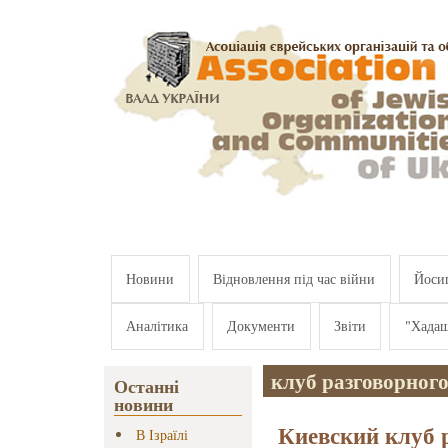
Перейти к основному содержанию
Новини
Відновлення під час війни
Йосип
Аналітика
Документи
Звіти
"Хада
клуб разговорного
Останні
новини
Киевский клуб 
В Ізраїлі