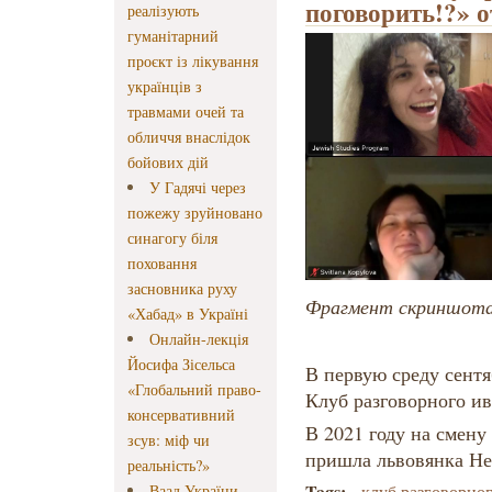
поговорить!?» 
реалізують
гуманітарний
проєкт із лікування
українців з
травмами очей та
обличчя внаслідок
бойових дій
У Гадячі через
пожежу зруйновано
синагогу біля
поховання
засновника руху
Фрагмент скриншота 
«Хабад» в Україні
Онлайн-лекція
Йосифа Зісельса
В первую среду сентя
«Глобальний право-
Клуб разговорного ив
консервативний
В 2021 году на смен
зсув: міф чи
пришла львовянка Не
реальність?»
Tags:
Ваад України
клуб разговорно