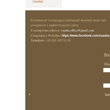
ссылки
Копіювання та передрук публікацій можливі лише при
узгодженні з адміністрацією сайту.
Електронна адреса:
vaadua.office@gmail.com
Сторінка у Фейсбук:
https://www.facebook.com/vaadua
Телефон:
+38 066 420 55 06.
Вх
Имя
Зап