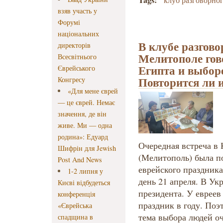
взяв участь у
Форумі
національних
В клубе разгово
директорів
Мелитополе гов
Всесвітнього
Египта и выборе
Єврейського
Повторится ли 
Конгресу
«Для мене єврей
— це єврей. Немає
значення, де він
живе. Ми — одна
родина»: Едуард
Очередная встреча в 
Шифрін для Jewish
(Мелитополь) была п
Post And News
еврейского праздник
1-2 липня у
день 21 апреля. В Ук
Києві відбудеться
президента. У евреев
конференція
праздник в году. Поэ
«Єврейська
тема выбора людей о
спадщина в