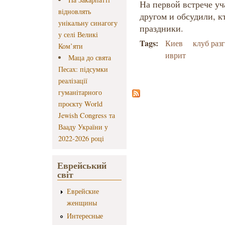
На первой встрече уч
відновлять
другом и обсудили, к
унікальну синагогу
праздники.
у селі Великі
Tags:
Киев
клуб раз
Ком’яти
иврит
Маца до свята
Песах: підсумки
реалізації
гуманітарного
проєкту World
Jewish Congress та
Вааду України у
2022-2026 році
Еврейський
світ
Еврейские
женщины
Интересные