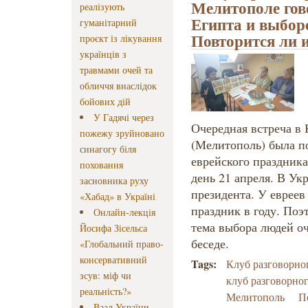
Мелитополе гов
реалізують
Египта и выборе
гуманітарний
Повторится ли 
проєкт із лікування
українців з
травмами очей та
обличчя внаслідок
бойових дій
У Гадячі через
Очередная встреча в 
пожежу зруйновано
(Мелитополь) была п
синагогу біля
еврейского праздник
поховання
день 21 апреля. В Ук
засновника руху
президента. У евреев
«Хабад» в Україні
праздник в году. Поэ
Онлайн-лекція
тема выбора людей о
Йосифа Зісельса
беседе.
«Глобальний право-
консервативний
Tags:
Клуб разговорно
зсув: міф чи
клуб разговорно
реальність?»
Мелитополь
П
Ваад України