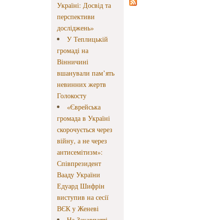
Україні: Досвід та
перспективи
досліджень»
У Теплицькій
громаді на
Вінничині
вшанували пам’ять
невинних жертв
Голокосту
«Єврейська
громада в Україні
скорочується через
війну, а не через
антисемітизм»:
Співпрезидент
Вааду України
Едуард Шифрін
виступив на сесії
ВЄК у Женеві
На Закарпатті