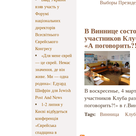
Выборы Президе
взяв участь у
Форумі
національних
директорів
В Виннице состо
Всесвітнього
участников Клу
Єврейського
«А поговорить?
Конгресу
«Для мене єврей
— це єврей. Немає
значення, де він
живе. Ми — одна
родина»: Едуард
В воскресенье, 4 март
Шифрін для Jewish
участников Клуба ра
Post And News
1-2 липня у
поговорить?!» в г.Ви
Києві відбудеться
Tags:
Винница
Клуб
конференція
«Єврейська
спадщина в