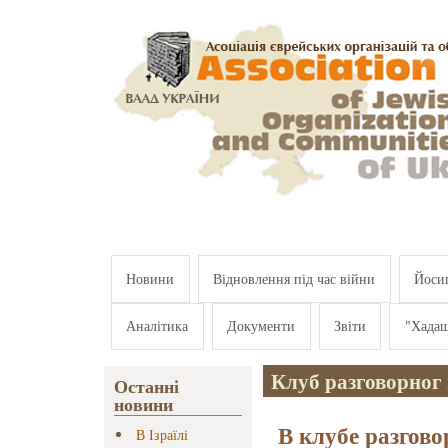
Перейти к основному содержанию
Новини
Відновлення під час війни
Йосип
Аналітика
Документи
Звіти
"Хада
Клуб разговорног
Останні
новини
В клубе разгово
В Ізраїлі