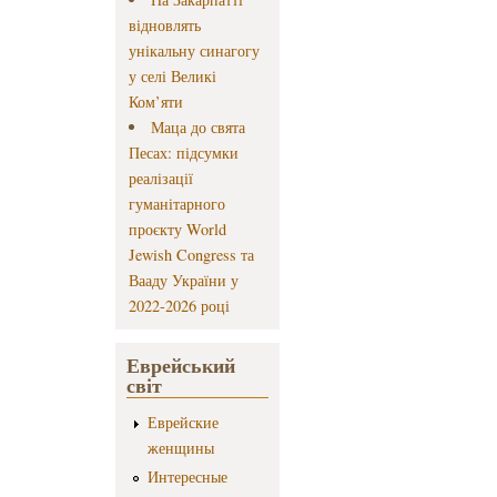
відновлять
унікальну синагогу
у селі Великі
Ком’яти
Маца до свята
Песах: підсумки
реалізації
гуманітарного
проєкту World
Jewish Congress та
Вааду України у
2022-2026 році
Еврейський
світ
Еврейские
женщины
Интересные