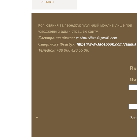
ссылки
Копіювання та передрук публікацій можливі лише при
узгодженні з адміністрацією сайту.
Електронна адреса:
vaadua.office@gmail.com
Сторінка у Фейсбук:
https://www.facebook.com/vaadua
Телефон:
+38 066 420 55 06.
Вх
Имя
Зап