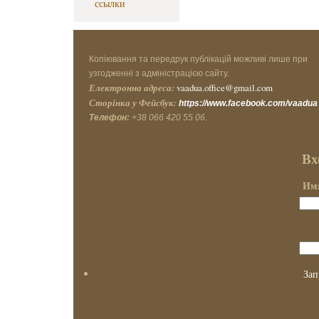
ссылки
Копіювання та передрук публікацій можливі лише при
узгодженні з адміністрацією сайту.
Електронна адреса:
vaadua.office@gmail.com
Сторінка у Фейсбук:
https://www.facebook.com/vaadua
Телефон:
+38 066 420 55 06.
Вх
Имя
Зап