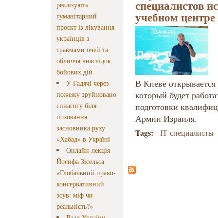
специалистов и
реалізують
учебном центре
гуманітарний
проєкт із лікування
українців з
травмами очей та
обличчя внаслідок
бойових дій
В Киеве открывается 
У Гадячі через
который будет работа
пожежу зруйновано
синагогу біля
подготовки квалифиц
поховання
Армии Израиля.
засновника руху
Tags:
ІТ-специалисты
«Хабад» в Україні
Онлайн-лекція
Йосифа Зісельса
«Глобальний право-
консервативний
зсув: міф чи
реальність?»
Ваад України