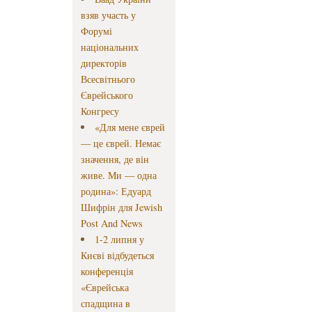
взяв участь у
Форумі
національних
директорів
Всесвітнього
Єврейського
Конгресу
«Для мене єврей
— це єврей. Немає
значення, де він
живе. Ми — одна
родина»: Едуард
Шифрін для Jewish
Post And News
1-2 липня у
Києві відбудеться
конференція
«Єврейська
спадщина в