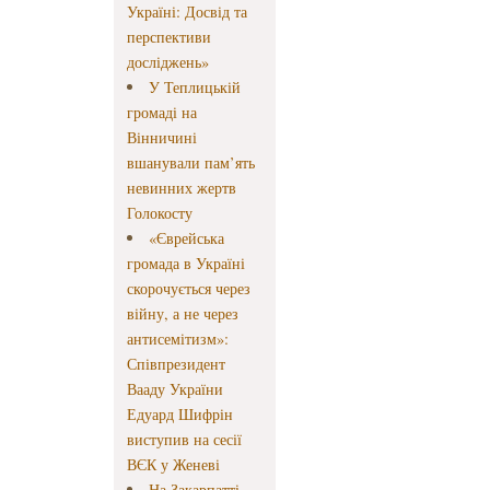
Україні: Досвід та
перспективи
досліджень»
У Теплицькій
громаді на
Вінничині
вшанували пам’ять
невинних жертв
Голокосту
«Єврейська
громада в Україні
скорочується через
війну, а не через
антисемітизм»:
Співпрезидент
Вааду України
Едуард Шифрін
виступив на сесії
ВЄК у Женеві
На Закарпатті