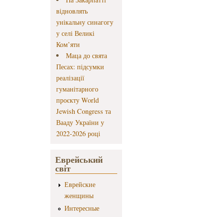
відновлять
унікальну синагогу
у селі Великі
Ком’яти
Маца до свята
Песах: підсумки
реалізації
гуманітарного
проєкту World
Jewish Congress та
Вааду України у
2022-2026 році
Еврейський
світ
Еврейские
женщины
Интересные