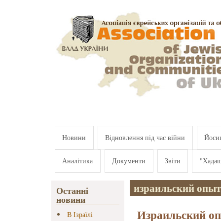
Перейти к основному содержанию
Новини
Відновлення під час війни
Йосип
Аналітика
Документи
Звіти
"Хада
израильский опыт
Останні
новини
Израильский оп
В Ізраїлі