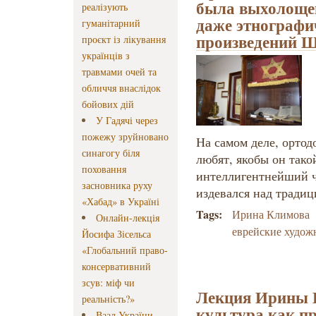
была выхолощен
реалізують
даже этнографи
гуманітарний
произведений 
проєкт із лікування
українців з
травмами очей та
обличчя внаслідок
бойових дій
У Гадячі через
пожежу зруйновано
На самом деле, ортод
синагогу біля
любят, якобы он тако
поховання
интеллигентнейший ч
засновника руху
издевался над тради
«Хабад» в Україні
Tags:
Ирина Климова
Онлайн-лекція
еврейские худож
Йосифа Зісельса
«Глобальний право-
консервативний
зсув: міф чи
Лекция Ирины 
реальність?»
культура как п
Ваад України