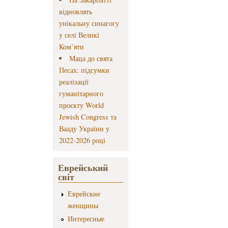
відновлять
унікальну синагогу
у селі Великі
Ком’яти
Маца до свята
Песах: підсумки
реалізації
гуманітарного
проєкту World
Jewish Congress та
Вааду України у
2022-2026 році
Еврейський
світ
Еврейские
женщины
Интересные