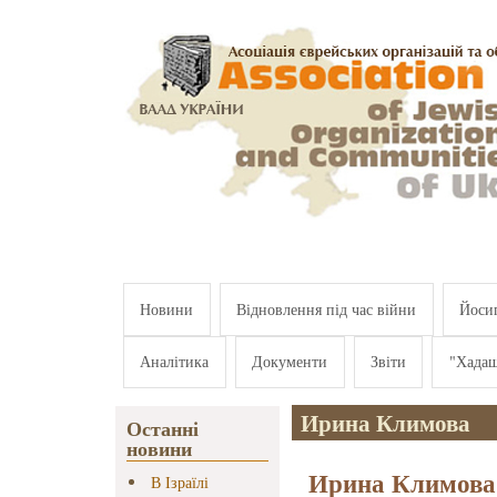
Перейти к основному содержанию
Новини
Відновлення під час війни
Йосип
Аналітика
Документи
Звіти
"Хада
Ирина Климова
Останні
новини
Ирина Климова:
В Ізраїлі