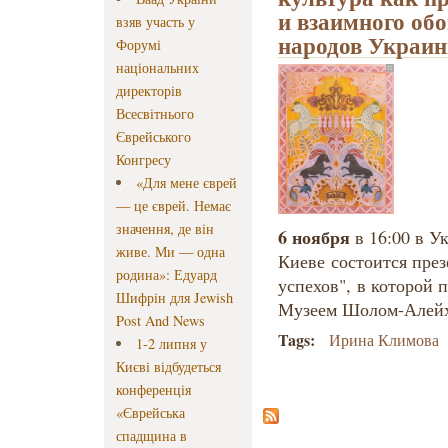
и взаимного об
взяв участь у
народов Украин
Форумі
національних
директорів
Всесвітнього
Єврейського
Конгресу
«Для мене єврей
— це єврей. Немає
значення, де він
6 ноября
в 16:00 в У
живе. Ми — одна
Киеве состоится пре
родина»: Едуард
успехов",
в которой 
Шифрін для Jewish
Музеем Шолом-Алей
Post And News
Tags:
Ирина Климова
1-2 липня у
Києві відбудеться
конференція
«Єврейська
спадщина в