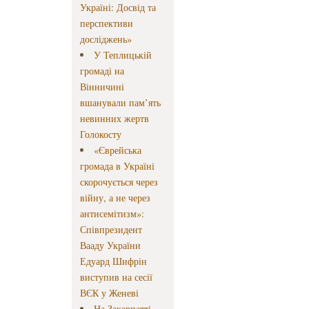
Україні: Досвід та
перспективи
досліджень»
У Теплицькій
громаді на
Вінничині
вшанували пам’ять
невинних жертв
Голокосту
«Єврейська
громада в Україні
скорочується через
війну, а не через
антисемітизм»:
Співпрезидент
Вааду України
Едуард Шифрін
виступив на сесії
ВЄК у Женеві
На Закарпатті