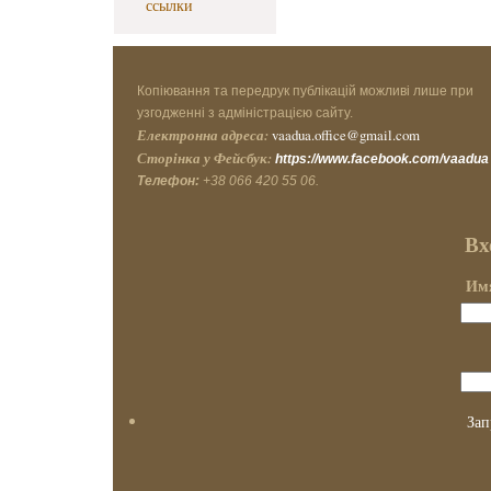
ссылки
Копіювання та передрук публікацій можливі лише при
узгодженні з адміністрацією сайту.
Електронна адреса:
vaadua.office@gmail.com
Сторінка у Фейсбук:
https://www.facebook.com/vaadua
Телефон:
+38 066 420 55 06.
Вх
Имя
Зап