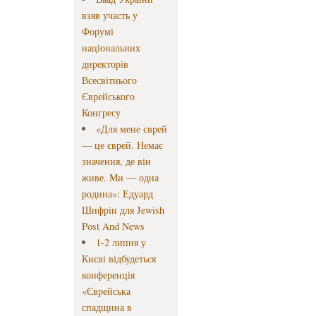
взяв участь у
Форумі
національних
директорів
Всесвітнього
Єврейського
Конгресу
«Для мене єврей
— це єврей. Немає
значення, де він
живе. Ми — одна
родина»: Едуард
Шифрін для Jewish
Post And News
1-2 липня у
Києві відбудеться
конференція
«Єврейська
спадщина в