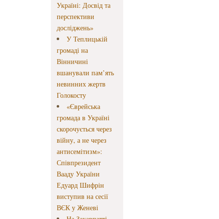
Україні: Досвід та
перспективи
досліджень»
У Теплицькій
громаді на
Вінничині
вшанували пам’ять
невинних жертв
Голокосту
«Єврейська
громада в Україні
скорочується через
війну, а не через
антисемітизм»:
Співпрезидент
Вааду України
Едуард Шифрін
виступив на сесії
ВЄК у Женеві
На Закарпатті