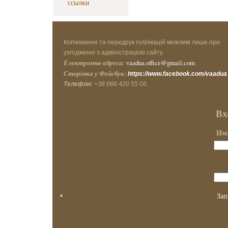
ссылки
Копіювання та передрук публікацій можливі лише при
узгодженні з адміністрацією сайту.
Електронна адреса:
vaadua.office@gmail.com
Сторінка у Фейсбук:
https://www.facebook.com/vaadua
Телефон:
+38 066 420 55 06.
Вх
Имя
Зап