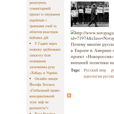
реалізують
гуманітарний
проєкт із лікування
українців з
травмами очей та
обличчя внаслідок
бойових дій
У Гадячі через
Почему многие русск
пожежу зруйновано
в Европе и Америке 
синагогу біля
проект «Новороссия»
поховання
внешней политики н
засновника руху
Tags:
Русский мир
р
«Хабад» в Україні
идеология русск
Онлайн-лекція
Йосифа Зісельса
«Глобальний право-
консервативний
зсув: міф чи
реальність?»
Ваад України