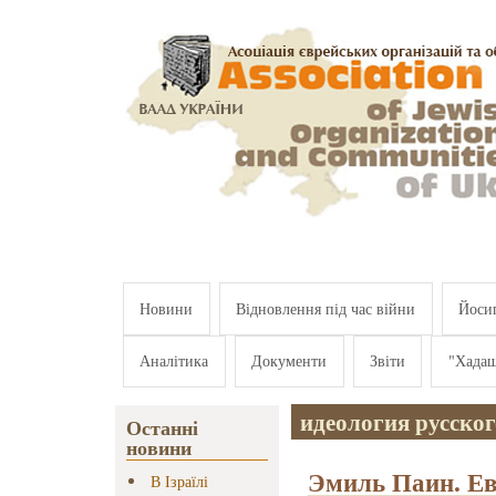
Перейти к основному содержанию
Новини
Відновлення під час війни
Йосип
Аналітика
Документи
Звіти
"Хада
идеология русско
Останні
новини
Эмиль Паин. Ев
В Ізраїлі