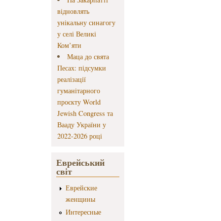
відновлять
унікальну синагогу
у селі Великі
Ком’яти
Маца до свята
Песах: підсумки
реалізації
гуманітарного
проєкту World
Jewish Congress та
Вааду України у
2022-2026 році
Еврейський
світ
Еврейские
женщины
Интересные