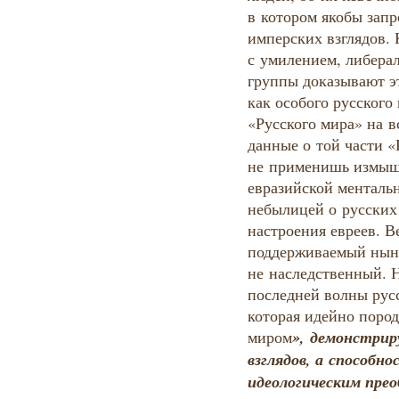
в котором якобы зап
имперских взглядов. 
с умилением, либера
группы доказывают э
как особого русского
«Русского мира» на в
данные о той части «
не применишь измыш
евразийской ментальн
небылицей о русских
настроения евреев. 
поддерживаемый ныне
не наследственный. Н
последней волны рус
которая идейно поро
», демонстрир
миром
взглядов, а способн
идеологическим пре