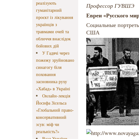
реалізують
Профессор ГУВШЭ
гуманітарний
Евреи «Русского ми
проєкт із лікування
Социальные портреты
українців з
травмами очей та
США
обличчя внаслідок
бойових дій
У Гадячі через
пожежу зруйновано
синагогу біля
поховання
засновника руху
«Хабад» в Україні
Онлайн-лекція
Йосифа Зісельса
«Глобальний право-
консервативний
зсув: міф чи
реальність?»
Ваад України