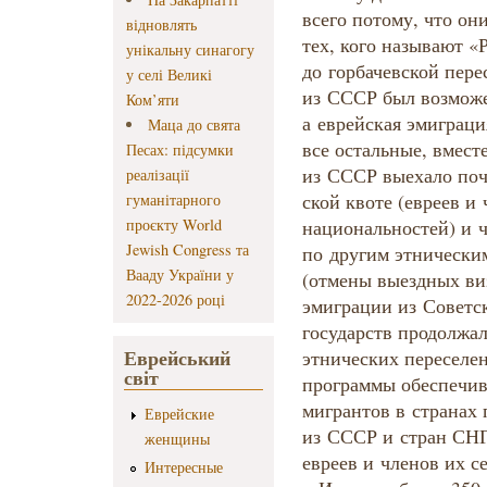
всего потому, что он
відновлять
тех, кого называют «
унікальну синагогу
до горбачевской пер
у селі Великі
из СССР был возможе
Ком’яти
а еврейская эмиграци
Маца до свята
все остальные, вместе
Песах: підсумки
из СССР выехало почт
реалізації
ской квоте (евреев и
гуманітарного
проєкту World
национальностей) и ч
Jewish Congress та
по другим этническим
Вааду України у
(отмены выездных ви
2022-2026 році
эмиграции из Советс
государств продолжал
Еврейський
этнических переселен
світ
программы обеспечив
мигрантов в странах 
Еврейские
из СССР и стран СНГ
женщины
евреев и членов их с
Интересные