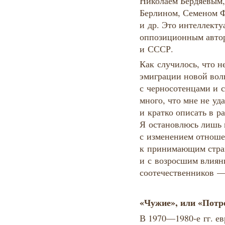
Николаем Бердяевым,
Берлином, Семеном 
и др. Это интеллекту
оппозиционным авто
и СССР.
Как случилось, что н
эмиграции новой вол
с черносотенцами и 
много, что мне не уд
и кратко описать в р
Я остановлюсь лишь н
с изменением отноше
к принимающим стран
и с возросшим влиян
соотечественников —
«Чужие», или «Потр
В 1970—1980‑е гг. е