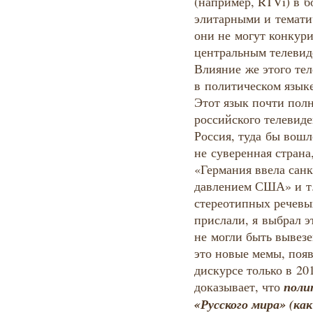
(например, RTVi) в 
элитарными и темати
они не могут конкур
центральным телевид
Влияние же этого те
в политическом языке
Этот язык почти пол
российского телевид
Россия, туда бы вош
не суверенная страна
«Германия ввела сан
давлением США» и т.
стереотипных речевы
прислали, я выбрал э
не могли быть вывезе
это новые мемы, поя
дискурсе только в 20
поли
доказывает, что
«Русского мира» (как