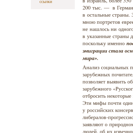
в Израиль, более 35
ссылки
200 тыс. — в Герман
в остальные страны. 
мною портретов евре
не нашлось ни одного
в указанные страны д
по
поскольку именно
эмиграции стала осн
мира».
Анализ социальных п
зарубежных почитате
позволяет выявить о
зарубежного «Русског
отбросить некоторые
Эти мифы почти один
у российских консерв
либералов‑прогрессис
заявляют о природно
людей, об их извечно