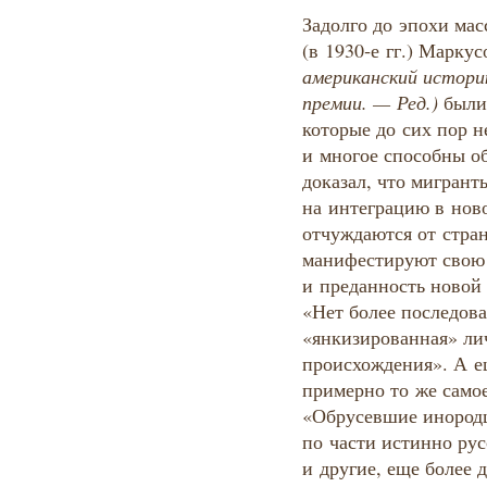
Задолго до эпохи мас
(в 1930‑е гг.) Марк
американский истори
премии. — Ред.)
были
которые до сих пор н
и многое способны о
доказал, что мигран
на интеграцию в нов
отчуждаются от стра
манифестируют свою 
и преданность новой 
«Нет более последова
«янкизированная» ли
происхождения». А е
примерно то же само
«Обрусевшие инородц
по части истинно рус
и другие, еще более 