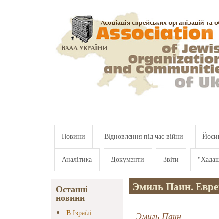
Перейти к основному содержанию
Новини
Відновлення під час війни
Йосип
Аналітика
Документи
Звіти
"Хада
Эмиль Паин. Евре
Останні
новини
В Ізраїлі
Эмиль Паин