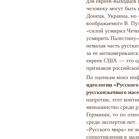
для евреев‑выходцев 
человеку могут быть 
Донецк, Украина, но
воображаемого В. Пут
«силой усмирил Чечн
усмирить Палестину»
немалая часть русски
за ее антиамериканск
евреев США — это од
признаков российско
По оценкам моих ин
идеологии «Русского
русскоязычного нас
напротив, этот конти
меньшинство среди ру
Германии, то по отн
среди экспертов нет.
«Русского мира» не в
сопротивления в мале