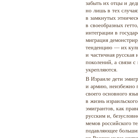
забыть их отцы и дед
но лишь в тех случая
в замкнутых этничес
в своеобразных гетт
интеграции в государ
миграция демонстри
тенденцию — их куль
и частичная русская 
поколений, а связи с
укрепляются.
В Израиле дети эмиг
и армию, неизбежно п
своего основного язы
в жизнь израильского
эмигрантов, как прав
русским и, безусловн
мемов российского т
подавляющее большин
из России ныне живут