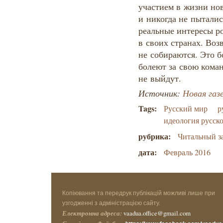
участием в жизни но
и никогда не пытали
реальные интересы р
в своих странах. Воз
не собираются. Это 
болеют за свою коман
не выйдут.
Источник:
Новая газ
Tags:
Русский мир
р
идеология русск
рубрика:
Читальный з
дата:
Февраль 2016
Копіювання та передрук публікацій можливі лише при
узгодженні з адміністрацією сайту.
Електронна адреса:
vaadua.office@gmail.com