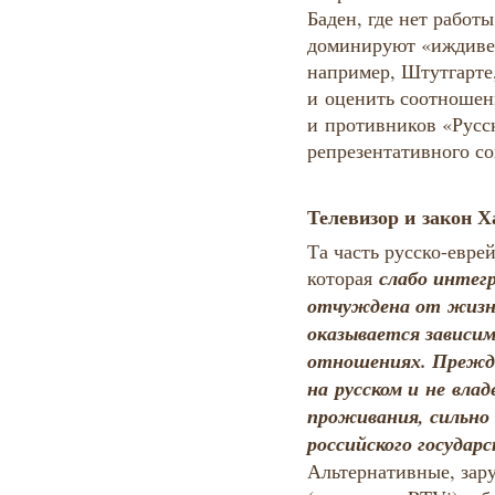
Баден, где нет работ
доминируют «иждивен
например, Штутгарте,
и оценить соотношен
и противников «Русс
репрезентативного со
Телевизор и закон Х
Та часть русско-евре
слабо интег
которая
отчуждена от жизни
оказывается зависим
отношениях. Прежде
на русском и не вла
проживания, сильно
российского государ
Альтернативные, зар