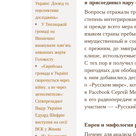
я присоединил пару 
Україні: Досвід та
перспективи
Вопросы отражали три
досліджень»
степень интегрирова
У Теплицькій
и прежде всего мера 
громаді на
языком страны пребыв
Вінничині
имущественный и соц
вшанували пам’ять
с прежним, до эмигр
невинних жертв
клише, используемые
Голокосту
С тех пор я получил 
«Єврейська
пригодных для обобще
громада в Україні
к ним добавились дес
скорочується через
о «Русском мире», к
війну, а не через
в Facebook Сергей М
антисемітизм»:
к его радиопередаче 
Співпрезидент
участием — «Русский 
Вааду України
Едуард Шифрін
виступив на сесії
Евреи и мифология 
ВЄК у Женеві
Почему для анализа 
На Закарпатті