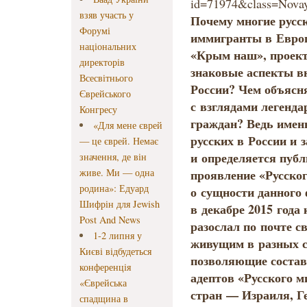
взяв участь у
Почему многие русс
Форумі
иммигранты в Европ
національних
«Крым наш», проект
директорів
знаковые аспекты 
Всесвітнього
России? Чем объясня
Єврейського
с взглядами легенд
Конгресу
граждан? Ведь именн
«Для мене єврей
русских в России и 
— це єврей. Немає
и определяется пуб
значення, де він
живе. Ми — одна
проявление «Русско
родина»: Едуард
о сущности данного 
Шифрін для Jewish
в декабре 2015 года 
Post And News
разослал по почте 
1-2 липня у
живущим в разных с
Києві відбудеться
позволяющие состав
конференція
адептов «Русского м
«Єврейська
стран — Израиля, Г
спадщина в