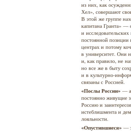
из них, как осужден
Хел», совершают свои
В этой же группе нах
капитана Гранта» — 
и исследовательских
постоянной позиции
центрах и потому ко
в университет. Они 
и, как правило, не н
но все же в быту сох
и в культурно-инфор
связаны с Россией.
«Послы России»
— а
постоянно живущие з
Россию и заинтересо
истеблишмента и дем
лояльности.
«Опустившиеся»
— э