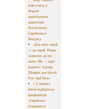
взяв участь у
Форумі
національних
директорів
Всесвітнього
Єврейського
Конгресу
«Для мене єврей
— це єврей. Немає
значення, де він
живе. Ми — одна
родина»: Едуард
Шифрін для Jewish
Post And News
1-2 липня у
Києві відбудеться
конференція
«Єврейська
спадщина в