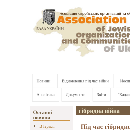
Перейти к основному содержанию
Новини
Відновлення під час війни
Йосип
Аналітика
Документи
Звіти
"Хада
гібридна війна
Останні
новини
Під час гібридно
В Ізраїлі