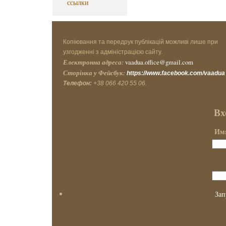
ссылки
Копіювання та передрук публікацій можливі лише при
узгодженні з адміністрацією сайту.
Електронна адреса:
vaadua.office@gmail.com
Сторінка у Фейсбук:
https://www.facebook.com/vaadua
Телефон:
+38 066 420 55 06.
Вх
Имя
Зап