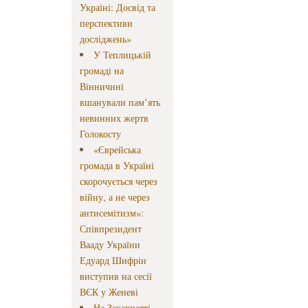
Україні: Досвід та
перспективи
досліджень»
У Теплицькій
громаді на
Вінничині
вшанували пам’ять
невинних жертв
Голокосту
«Єврейська
громада в Україні
скорочується через
війну, а не через
антисемітизм»:
Співпрезидент
Вааду України
Едуард Шифрін
виступив на сесії
ВЄК у Женеві
На Закарпатті