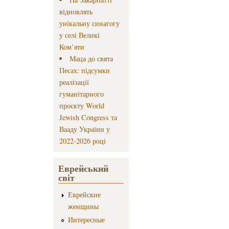
відновлять
унікальну синагогу
у селі Великі
Ком’яти
Маца до свята
Песах: підсумки
реалізації
гуманітарного
проєкту World
Jewish Congress та
Вааду України у
2022-2026 році
Еврейський
світ
Еврейские
женщины
Интересные