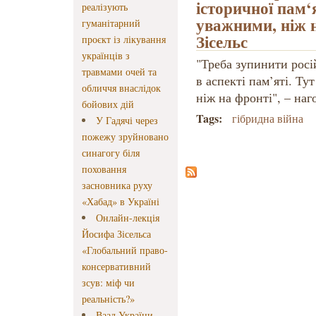
історичної пам‘
реалізують
уважними, ніж 
гуманітарний
Зісельс
проєкт із лікування
українців з
"Треба зупинити росі
травмами очей та
в аспекті пам’яті. Т
обличчя внаслідок
ніж на фронті", – наг
бойових дій
Tags:
гібридна війна
У Гадячі через
пожежу зруйновано
синагогу біля
поховання
засновника руху
«Хабад» в Україні
Онлайн-лекція
Йосифа Зісельса
«Глобальний право-
консервативний
зсув: міф чи
реальність?»
Ваад України