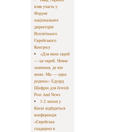
взяв участь у
Форумі
національних
директорів
Всесвітнього
Єврейського
Конгресу
«Для мене єврей
— це єврей. Немає
значення, де він
живе. Ми — одна
родина»: Едуард
Шифрін для Jewish
Post And News
1-2 липня у
Києві відбудеться
конференція
«Єврейська
спадщина в