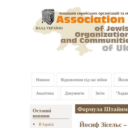
Перейти к основному содержанию
Новини
Відновлення під час війни
Йосип
Аналітика
Документи
Звіти
"Хада
Формула Штайнм
Останні
новини
Йосиф Зісельс –
В Ізраїлі