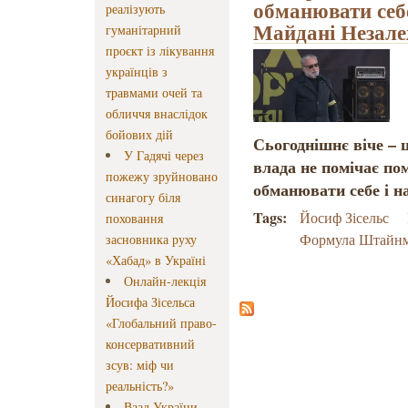
обманювати себе
реалізують
Майдані Незалеж
гуманітарний
проєкт із лікування
українців з
травмами очей та
обличчя внаслідок
бойових дій
Сьогоднішнє віче – 
У Гадячі через
влада не помічає по
пожежу зруйновано
обманювати себе і на
синагогу біля
Tags:
Йосиф Зісельс
поховання
Формула Штайнм
засновника руху
«Хабад» в Україні
Онлайн-лекція
Йосифа Зісельса
«Глобальний право-
консервативний
зсув: міф чи
реальність?»
Ваад України