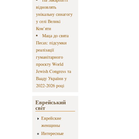
відновлять
унікальну синагогу
у селі Великі
Ком’яти
Маца до свята
Песах: підсумки
реалізації
гуманітарного
проєкту World
Jewish Congress та
Вааду України у
2022-2026 році
Еврейський
світ
Еврейские
женщины
Интересные