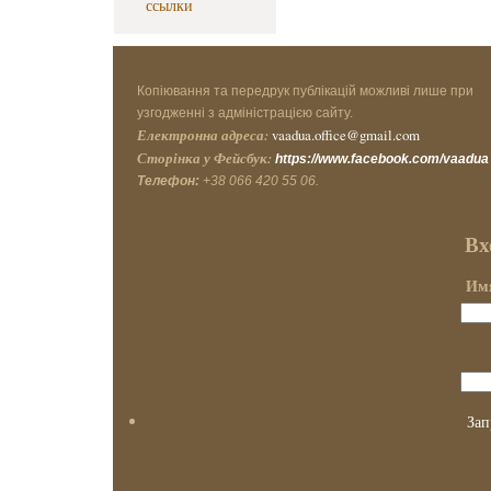
ссылки
Копіювання та передрук публікацій можливі лише при
узгодженні з адміністрацією сайту.
Електронна адреса:
vaadua.office@gmail.com
Сторінка у Фейсбук:
https://www.facebook.com/vaadua
Телефон:
+38 066 420 55 06.
Вх
Имя
Зап