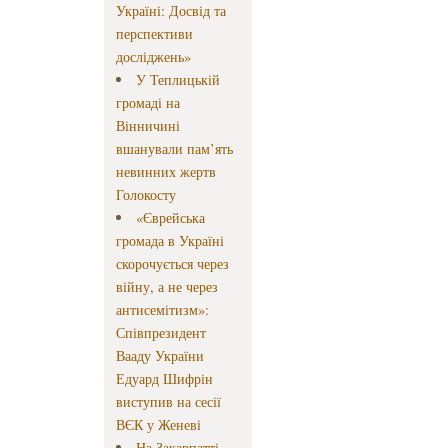
Україні: Досвід та
перспективи
досліджень»
У Теплицькій
громаді на
Вінничині
вшанували пам’ять
невинних жертв
Голокосту
«Єврейська
громада в Україні
скорочується через
війну, а не через
антисемітизм»:
Співпрезидент
Вааду України
Едуард Шифрін
виступив на сесії
ВЄК у Женеві
На Закарпатті