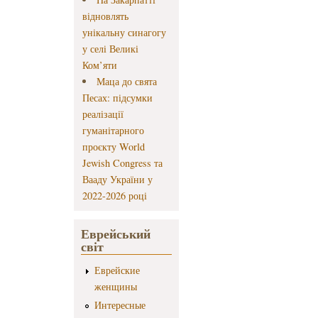
відновлять
унікальну синагогу
у селі Великі
Ком’яти
Маца до свята
Песах: підсумки
реалізації
гуманітарного
проєкту World
Jewish Congress та
Вааду України у
2022-2026 році
Еврейський
світ
Еврейские
женщины
Интересные