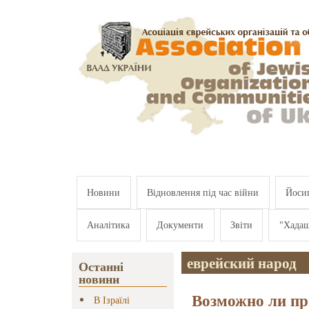
Перейти к основному содержанию
Новини
Відновлення під час війни
Йосип
Аналітика
Документи
Звіти
"Хада
еврейский народ
Останні
новини
Возможно ли пр
В Ізраїлі