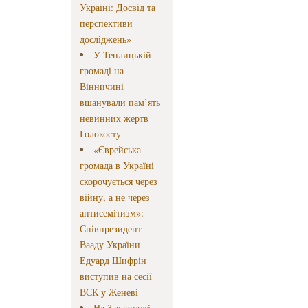
Україні: Досвід та
перспективи
досліджень»
У Теплицькій
громаді на
Вінничині
вшанували пам’ять
невинних жертв
Голокосту
«Єврейська
громада в Україні
скорочується через
війну, а не через
антисемітизм»:
Співпрезидент
Вааду України
Едуард Шифрін
виступив на сесії
ВЄК у Женеві
На Закарпатті