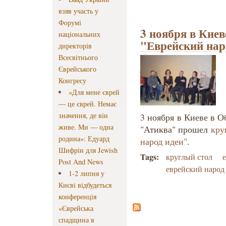
взяв участь у
Форумі
3 ноября в Кие
національних
"Еврейский наро
директорів
Всесвітнього
Єврейського
Конгресу
«Для мене єврей
— це єврей. Немає
значення, де він
3 ноября в Киеве в 
живе. Ми — одна
"Атиква" прошел
кру
родина»: Едуард
народ идеи"
.
Шифрін для Jewish
Tags:
круглый стол
Post And News
еврейский народ
1-2 липня у
Києві відбудеться
конференція
«Єврейська
спадщина в