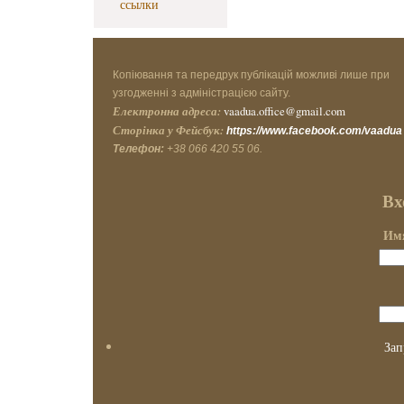
ссылки
Копіювання та передрук публікацій можливі лише при
узгодженні з адміністрацією сайту.
Електронна адреса:
vaadua.office@gmail.com
Сторінка у Фейсбук:
https://www.facebook.com/vaadua
Телефон:
+38 066 420 55 06.
Вх
Имя
Зап