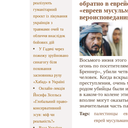
обратно в еврей
реалізують
«евреев мусуль
гуманітарний
вероисповедани
проєкт із лікування
українців з
травмами очей та
обличчя внаслідок
бойових дій
У Гадячі через
пожежу зруйновано
Восьмого июня этого 
синагогу біля
огонь по посетителям
поховання
Бреннер», убили чет
засновника руху
человек. Когда вскры
«Хабад» в Україні
преступления, очень 
родом убийцы были из
Онлайн-лекція
в каком-то колене эт
Йосифа Зісельса
вполне могут оказать
«Глобальний право-
значительная часть п
консервативний
Tags:
палестинцы
ев
зсув: міф чи
еврей мусульман
реальність?»
Ваад України