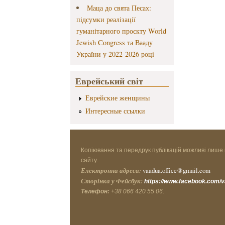
Маца до свята Песах:
підсумки реалізації
гуманітарного проєкту World
Jewish Congress та Вааду
України у 2022-2026 році
Еврейський світ
Еврейские женщины
Интересные ссылки
Копіювання та передрук публікацій можливі лише 
сайту.
Електронна адреса:
vaadua.office@gmail.com
Сторінка у Фейсбук:
https://www.facebook.com/
Телефон:
+38 066 420 55 06.