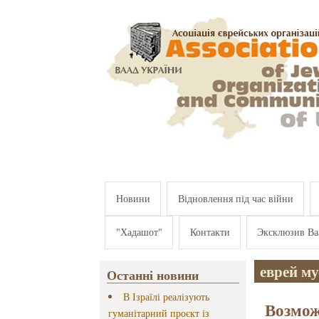
Перейти к основному содержанию
Новини
Відновлення під час війни
"Хадашот"
Контакти
Эксклюзив Ва
еврей м
Останні новини
В Ізраїлі реалізують
Возмож
гуманітарний проєкт із