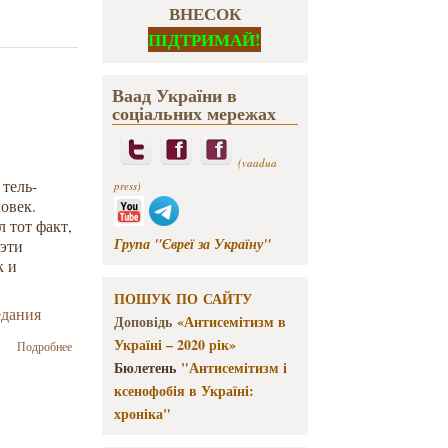
ВНЕСОК
ПІДТРИМАЙ!
Ваад України в
соціальних мережах
(vaadua
 тель-
press)
овек.
 тот факт,
Група "Євреї за Україну"
 эти
к и
ПОШУК ПО САЙТУ
едания
Доповідь
«Антисемітизм в
Україні – 2020 рік»
о Возможно ли
Подробнее
принять
Бюлетень
"Антисемітизм і
палестинцев
ксенофобія в Україні:
обратно в
хроніка"
еврейский народ в
качестве «евреев