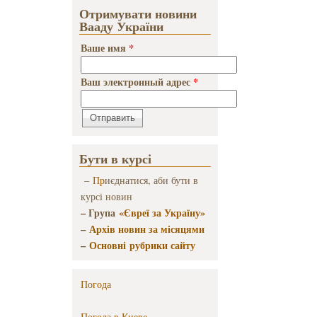
мусульманского
Отримувати новини
вероисповедания»
Вааду України
Ваше имя
*
Ваш электронный адрес
*
Бути в курсі
–
Пр
иєднатися, аби бути в
курсі новин
– Група
«Євреї за Україну»
–
Архів новин за місяцями
–
Основні рубрики сайту
Погода
Погода в
Киеве