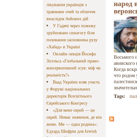
народ 
лікування українців з
вероис
травмами очей та обличчя
внаслідок бойових дій
У Гадячі через пожежу
зруйновано синагогу біля
поховання засновника руху
«Хабад» в Україні
Онлайн-лекція Йосифа
Восьмого и
Зісельса «Глобальний право-
авивского 
консервативний зсув: міф чи
Когда вскр
реальність?»
что родом 
палестинск
Ваад України взяв участь
значительн
у Форумі національних
Tags:
па
директорів Всесвітнього
Єврейського Конгресу
«Для мене єврей — це
єврей. Немає значення, де він
живе. Ми — одна родина»:
Едуард Шифрін для Jewish