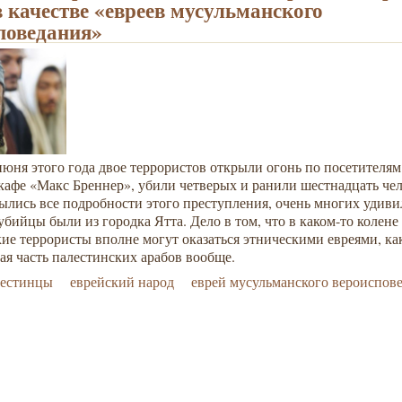
в качестве «евреев мусульманского
поведания»
юня этого года двое террористов открыли огонь по посетителям
кафе «Макс Бреннер», убили четверых и ранили шестнадцать чел
ылись все подробности этого преступления, очень многих удивил
убийцы были из городка Ятта. Дело в том, что в каком-то колене
ие террористы вполне могут оказаться этническими евреями, ка
ая часть палестинских арабов вообще.
лестинцы
еврейский народ
еврей мусульманского вероиспов