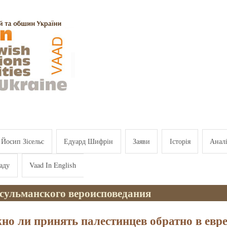
Йосип Зісельс
Едуард Шифрін
Заяви
Історія
Анал
аду
Vaad In English
усульманского вероисповедания
но ли принять палестинцев обратно в евр