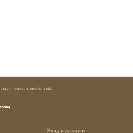
при узгодженні з адміністрацією
vaadua
Вход в аккаунт