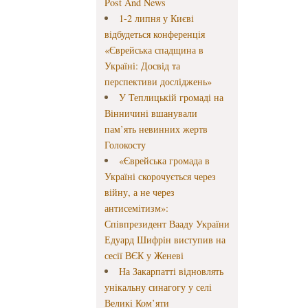
Post And News
1-2 липня у Києві
відбудеться конференція
«Єврейська спадщина в
Україні: Досвід та
перспективи досліджень»
У Теплицькій громаді на
Вінничині вшанували
пам’ять невинних жертв
Голокосту
«Єврейська громада в
Україні скорочується через
війну, а не через
антисемітизм»:
Співпрезидент Вааду України
Едуард Шифрін виступив на
сесії ВЄК у Женеві
На Закарпатті відновлять
унікальну синагогу у селі
Великі Ком’яти