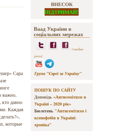
ВНЕСОК
ПІДТРИМАЙ!
Ваад України в
соціальних мережах
(vaadua
press)
Кешер» Сара
Група "Євреї за Україну"
азе
нинге
ПОШУК ПО САЙТУ
о важно,
Доповідь
«Антисемітизм в
 кто давно
Україні – 2020 рік»
ми. Каждая
Бюлетень
"Антисемітизм і
сделать?»,
ксенофобія в Україні:
х, которые
хроніка"