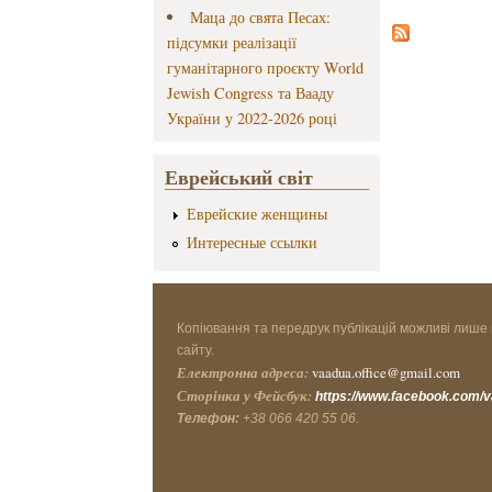
Маца до свята Песах:
підсумки реалізації
гуманітарного проєкту World
Jewish Congress та Вааду
України у 2022-2026 році
Еврейський світ
Еврейские женщины
Интересные ссылки
Копіювання та передрук публікацій можливі лише 
сайту.
Електронна адреса:
vaadua.office@gmail.com
Сторінка у Фейсбук:
https://www.facebook.com/
Телефон:
+38 066 420 55 06.