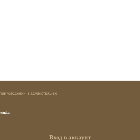
при узгодженні з адміністрацією
vaadua
Вход в аккаунт