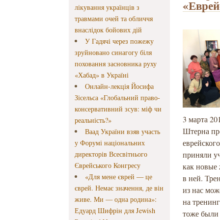
«Еврей
лікування українців з
травмами очей та обличчя
внаслідок бойових дій
У Гадячі через пожежу
зруйновано синагогу біля
поховання засновника руху
«Хабад» в Україні
Онлайн-лекція Йосифа
Зісельса «Глобальний право-
консервативний зсув: міф чи
3 марта 2
реальність?»
Штерна про
Ваад України взяв участь
еврейског
у Форумі національних
директорів Всесвітнього
приняли уч
Єврейського Конгресу
как новые 
«Для мене єврей — це
в ней. Тр
єврей. Немає значення, де він
из нас мож
живе. Ми — одна родина»:
на тренин
Едуард Шифрін для Jewish
тоже были