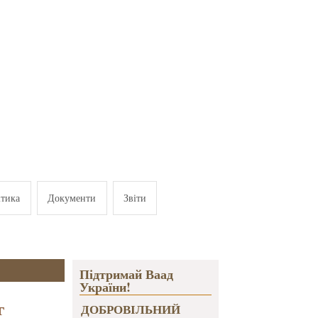
ітика
Документи
Звіти
Підтримай Ваад
України!
г
ДОБРОВІЛЬНИЙ