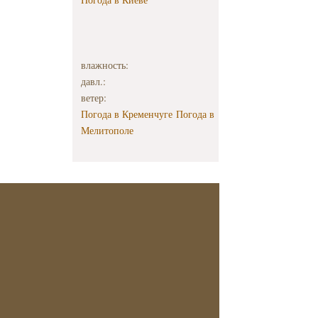
судьбы в
израильском и
европейском
кино на 7-ом
Одесском
влажность:
международном
кинофестивале
давл.:
ветер:
Погода в Кременчуге
Погода в
Мелитополе