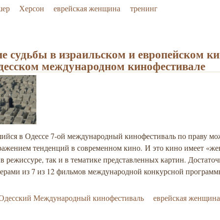
шер
Херсон
еврейская женщина
тренинг
е судьбы в израильском и европейском ки
десском международном кинофестивале
ийся в Одессе 7-ой международный кинофестиваль по праву м
ражением тенденций в современном кино. И это кино имеет «же
 в режиссуре, так и в тематике представленных картин. Достаточ
серами из 7 из 12 фильмов международной конкурсной программ
 Одесский Международный кинофестиваль
еврейская женщин