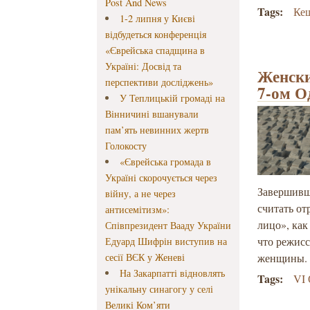
Post And News
Tags:
Ке
1-2 липня у Києві
відбудеться конференція
«Єврейська спадщина в
Україні: Досвід та
Женски
перспективи досліджень»
7-ом О
У Теплицькій громаді на
Вінничині вшанували
пам’ять невинних жертв
Голокосту
«Єврейська громада в
Україні скорочується через
Завершивш
війну, а не через
считать от
антисемітизм»:
лицо», как
Співпрезидент Вааду України
что режис
Едуард Шифрін виступив на
сесії ВЄК у Женеві
женщины.
На Закарпатті відновлять
Tags:
VI
унікальну синагогу у селі
Великі Ком’яти