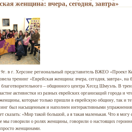
ская женщина: вчера, сегодня, завтра»
019г. в г. Херсоне региональный представитель ВЖЕО «Проект 
вела тренинг «Еврейская женщина: вчера, сегодня, завтра», на б
о благотворительного – общинного центра Хесед Шмуэль. В тре
астие активистки из разных еврейских организаций города и чт
женщины, которые только пришли в еврейскую общину, так и те,
енинг был насыщенным и наполнен интерактивными упражнения
ет сказать: «Мир такой большой, а я такая маленькая. Что я могу 
ге мы говорили о ролях женщины, говорили о настоящих героиня
 просто женщинами.