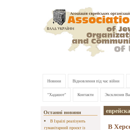
Перейти к основному содержанию
Новини
Відновлення під час війни
"Хадашот"
Контакти
Эксклюзив Ва
еврейск
Останні новини
В Ізраїлі реалізують
В Херс
гуманітарний проєкт із