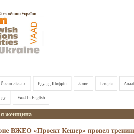
Йосип Зісельс
Едуард Шифрін
Заяви
Історія
Анал
аду
Vaad In English
ая женщина
оне ВЖЕО «Проект Кешер» провел тренин