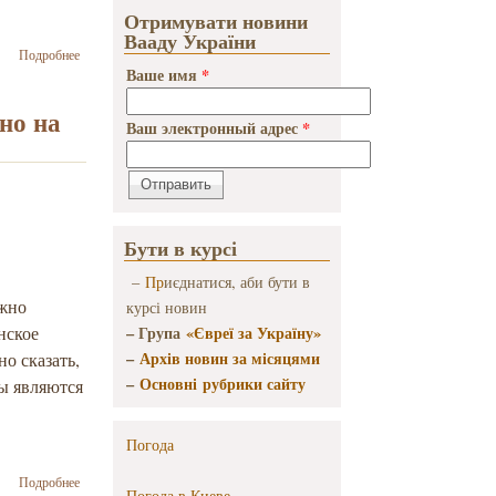
Отримувати новини
Вааду України
о В
Подробнее
Херсоне
Ваше имя
*
ВЖЕО
«Проект
но на
Ваш электронный адрес
*
Кешер»
провел
тренинг
«Еврейская
женщина:
вчера,
Бути в курсі
сегодня,
завтра»
–
Пр
иєднатися, аби бути в
ожно
курсі новин
нское
– Група
«Євреї за Україну»
–
Архів новин за місяцями
но сказать,
–
Основні рубрики сайту
ы являются
а
Погода
о Женские
Подробнее
Погода в
Киеве